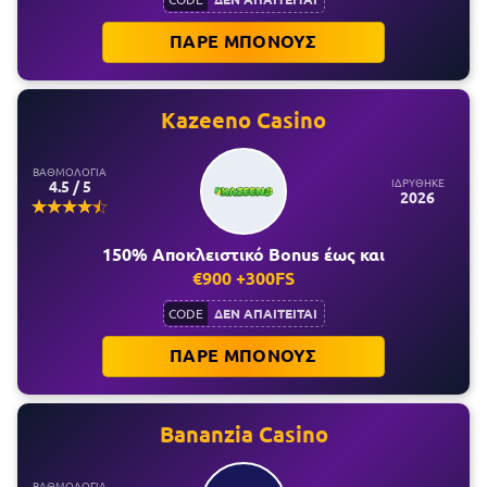
ΠΑΡΕ ΜΠΟΝΟΥΣ
Kazeeno Casino
ΒΑΘΜΟΛΟΓΙΑ
ΙΔΡΥΘΗΚΕ
4.5 / 5
2026
150% Αποκλειστικό Bonus έως και
€900 +300FS
ΔΕΝ ΑΠΑΙΤΕΙΤΑΙ
CODE
ΠΑΡΕ ΜΠΟΝΟΥΣ
Bananzia Casino
ΒΑΘΜΟΛΟΓΙΑ