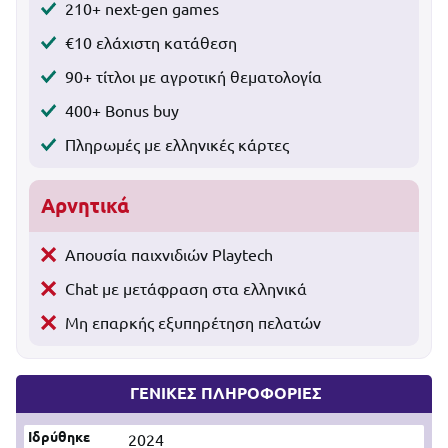
210+ next-gen games
€10 ελάχιστη κατάθεση
90+ τίτλοι με αγροτική θεματολογία
400+ Bonus buy
Πληρωμές με ελληνικές κάρτες
Αρνητικά
Απουσία παιχνιδιών Playtech
Chat με μετάφραση στα ελληνικά
Μη επαρκής εξυπηρέτηση πελατών
ΓΕΝΙΚΕΣ ΠΛΗΡΟΦΟΡΙΕΣ
Ιδρύθηκε
2024