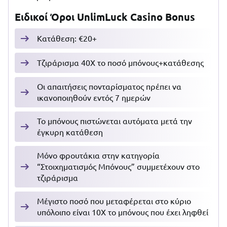
Ειδικοί Όροι UnlimLuck Casino Bonus
Κατάθεση: €20+
Tζιράρισμα 40Χ το ποσό μπόνους+κατάθεσης
Οι απαιτήσεις πονταρίσματος πρέπει να
ικανοποιηθούν εντός 7 ημερών
Το μπόνους πιστώνεται αυτόματα μετά την
έγκυρη κατάθεση
Μόνο φρουτάκια στην κατηγορία
“Στοιχηματισμός Μπόνους” συμμετέχουν στο
τζιράρισμα
Μέγιστο ποσό που μεταφέρεται στο κύριο
υπόλοιπο είναι 10Χ το μπόνους που έχει ληφθεί