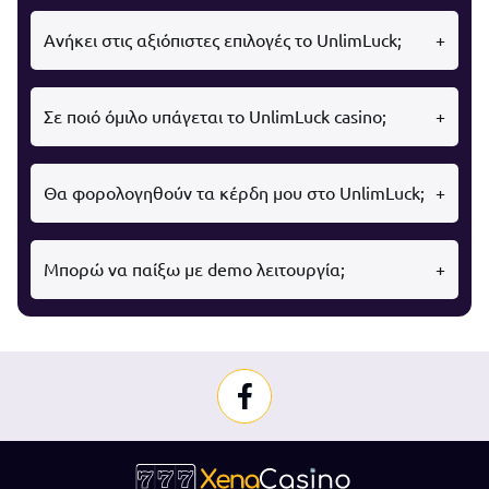
την χρήση τους για να γίνει η διεκδίκηση ενός
μπόνους. Παρόλα αυτά, τέτοιους κωδικούς
Το καζίνο δεν έχει κάποια ειδική εφαρμογή για
Ανήκει στις αξιόπιστες επιλογές το UnlimLuck;
μπορείτε να βρείτε και σε site συνεργατών του
κινητά. Αυτό δεν σημαίνει ότι δεν μπορείτε να
καζίνο.
απολαύσετε μια καζινική εμπειρία που δίνει την
αίσθηση ενός app. Απλά μπείτε στον ιστότοπο του
Το καζίνο λειτουργεί νόμιμα με άδεια από την
Σε ποιό όμιλο υπάγεται το UnlimLuck casino;
καζίνο από το κινητό σας ή το τάμπλετ σας και θα
επιτροπή gaming του Ανζουάν και έχει δεσμευτεί
έχετε διαθέσιμα όλα τα μπόνους και τις συλλογές
να ακολουθεί τις διεθνείς νομοθεσίες σχετικά με
παιχνιδιών στα χέρια σας.
την ασφάλεια των προσωπικών δεδομένων και
Το UnLimLuck Casino είναι μέλος της Winnertech
Θα φορολογηθούν τα κέρδη μου στο UnlimLuck;
των συναλλαγών και την αποτροπή της
LTD, μια εταιρείας που έχει μια δυναμική παρουσία
διαδικτυακής απάτης και του ξεπλύματος μαύρου
στο iGaming για περισσότερα από 10 χρόνια. Η
χρημάτων.
Winnertech Ltd, έχει εξασφαλίσει νόμιμη άδεια για
Το UnLimLuck Casino δεν υπάγεται στο ελληνικό
Μπορώ να παίξω με demo λειτουργία;
την παροχή των υπηρεσιών της από την αρχή του
φορολογικό σύστημα καθότι η βάση του είναι στο
Ανζουάν.
εξωτερικό. Οι Έλληνες παίκτες άνω των 18 ετών
που θα δημιουργήσουν λογαριασμό στο καζίνο,
Το καζίνο παρέχει τη δυνατότητα του Demo τόσο
μπορούν να απολαμβάνουν τα όποια κέρδη τους
στους υπάρχοντες παίκτες του όσο και εκείνους
εντελώς αφορολόγητα.
που δεν έχουν κάνει ακόμα την εγγραφή τους στο
UnLimLuck. Για να παίξετε κάποιο παιχνίδια χωρίς
να ποντάρετε αληθινά χρήματα, απλά κάντε κλικ
πάνω στο παιχνίδι και επιλέξτε το “Δοκιμή σε
Demo”.