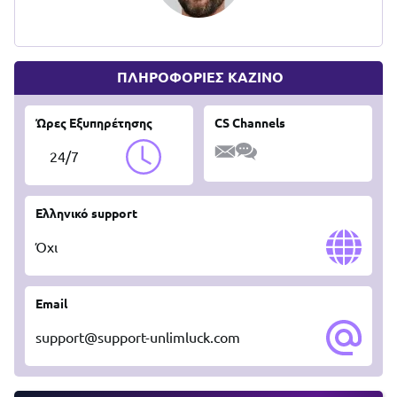
ΠΛΗΡΟΦΟΡΙΕΣ ΚΑΖΙΝΟ
Ώρες Εξυπηρέτησης
CS Channels
24/7
Ελληνικό support
Όχι
Email
support@support-unlimluck.com