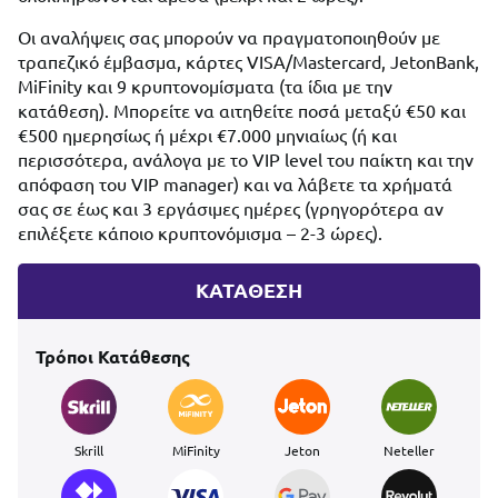
Οι αναλήψεις σας μπορούν να πραγματοποιηθούν με
τραπεζικό έμβασμα, κάρτες VISA/Mastercard, JetonBank,
MiFinity και 9 κρυπτονομίσματα (τα ίδια με την
κατάθεση). Μπορείτε να αιτηθείτε ποσά μεταξύ €50 και
€500 ημερησίως ή μέχρι €7.000 μηνιαίως (ή και
περισσότερα, ανάλογα με το VIP level του παίκτη και την
απόφαση του VIP manager) και να λάβετε τα χρήματά
σας σε έως και 3 εργάσιμες ημέρες (γρηγορότερα αν
επιλέξετε κάποιο κρυπτονόμισμα – 2-3 ώρες).
ΚΑΤΑΘΕΣΗ
Τρόποι Κατάθεσης
Skrill
MiFinity
Jeton
Neteller