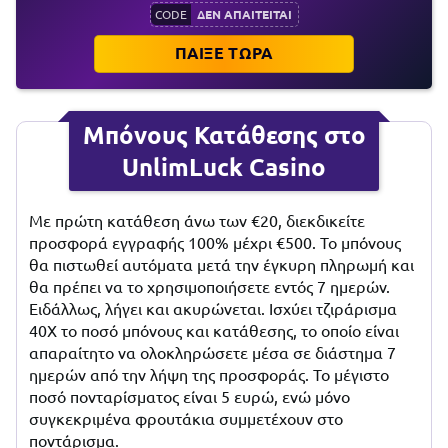
ΔΕΝ ΑΠΑΙΤΕΙΤΑΙ
CODE
ΠΑΙΞΕ ΤΩΡΑ
Μπόνους Κατάθεσης στο
UnlimLuck Casino
Με πρώτη κατάθεση άνω των €20, διεκδικείτε
προσφορά εγγραφής 100% μέχρι €500. Το μπόνους
θα πιστωθεί αυτόματα μετά την έγκυρη πληρωμή και
θα πρέπει να το χρησιμοποιήσετε εντός 7 ημερών.
Ειδάλλως, λήγει και ακυρώνεται. Ισχύει τζιράρισμα
40Χ το ποσό μπόνους και κατάθεσης, το οποίο είναι
απαραίτητο να ολοκληρώσετε μέσα σε διάστημα 7
ημερών από την λήψη της προσφοράς. Το μέγιστο
ποσό πονταρίσματος είναι 5 ευρώ, ενώ μόνο
συγκεκριμένα φρουτάκια συμμετέχουν στο
ποντάρισμα.