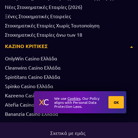
Νέες Στοιχηματικές Εταιρίες (2026)
Ξένες Στοιχηματικές Εταιρείες
Στοιχηματικές Εταιρίες Χωρίς Ταυτοποίηση
Στοιχηματικές Εταιρίες άνω των 18
ΚΑΖΊΝΟ ΚΡΙΤΙΚΈΣ
OnlyWin Casino Ελλάδα
Cleanwins Casino Ελλάδα
Spintitans Casino Ελλάδα
Spinko Casino Ελλάδα
Kazeeno Casino Ελλάδα
We use
Cookies
. Our Policy
OK
aligns with Personal Data
Atefia Casino Ελλάδα
Protection Laws.
Bananzia Casino Ελλάδα
Σχετικά με εμάς