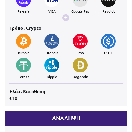
Paysafe
VISA
Google Pay
Revolut
Τρόποι Crypto
Bitcoin
Litecoin
Tron
USDC
Tether
Ripple
Dogecoin
Ελάχ. Κατάθεση
€10
ΑΝΑΛΗΨΗ