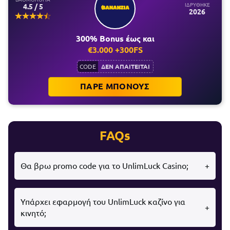
ΙΔΡΥΘΗΚΕ
4.5 / 5
2026
300% Bonus έως και
€3.000 +300FS
ΔΕΝ ΑΠΑΙΤΕΙΤΑΙ
CODE
ΠΑΡΕ ΜΠΟΝΟΥΣ
FAQs
Θα βρω promo code για το UnlimLuck Casino;
Συνήθως, οι προωθητικοί κωδικοί ή κωδικοί
Υπάρχει εφαρμογή του UnlimLuck καζίνο για
προσφοράς ή promo codes δίνονται από το ίδιο το
κινητό;
καζίνο όταν τρέχει κάποια προσφορά που απαιτεί