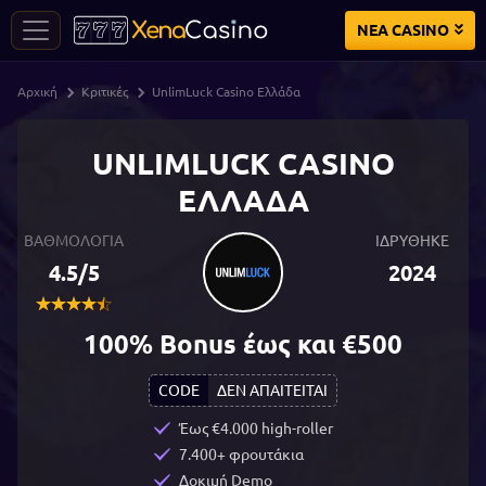
ΝEA CASINO
Αρχική
Κριτικές
UnlimLuck Casino Ελλάδα
UNLIMLUCK CASINO
ΕΛΛΆΔΑ
ΒΑΘΜΟΛΟΓΙΑ
ΙΔΡΥΘΗΚΕ
4.5/5
2024
100% Bonus έως και
€500
CODE
ΔΕΝ ΑΠΑΙΤΕΙΤΑΙ
Έως €4.000 high-roller
7.400+ φρουτάκια
Δοκιμή Demo