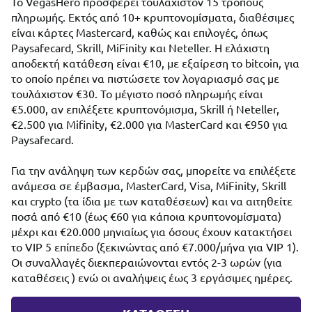
Το VegasHero προσφέρει τουλάχιστον 15 τρόπους
πληρωμής. Εκτός από 10+ κρυπτονομίσματα, διαθέσιμες
είναι κάρτες Mastercard, καθώς και επιλογές, όπως
Paysafecard, Skrill, MiFinity και Neteller. Η ελάχιστη
αποδεκτή κατάθεση είναι €10, με εξαίρεση το bitcoin, για
το οποίο πρέπει να πιστώσετε τον λογαριασμό σας με
τουλάχιστον €30. Το μέγιστο ποσό πληρωμής είναι
€5.000, αν επιλέξετε κρυπτονόμισμα, Skrill ή Neteller,
€2.500 για Mifinity, €2.000 για MasterCard και €950 για
Paysafecard.
Για την ανάληψη των κερδών σας, μπορείτε να επιλέξετε
ανάμεσα σε έμβασμα, MasterCard, Visa, MiFinity, Skrill
και crypto (τα ίδια με των καταθέσεων) και να αιτηθείτε
ποσά από €10 (έως €60 για κάποια κρυπτονομίσματα)
μέχρι και €20.000 μηνιαίως για όσους έχουν κατακτήσει
το VIP 5 επίπεδο (ξεκινώντας από €7.000/μήνα για VIP 1).
Οι συναλλαγές διεκπεραιώνονται εντός 2-3 ωρών (για
καταθέσεις ) ενώ οι αναλήψεις έως 3 εργάσιμες ημέρες.