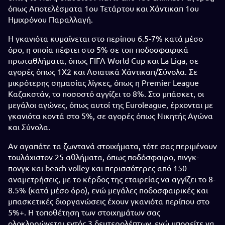
όπως Αποτελέσματα 1ου Τετάρτου και Χάντικαπ 1ου
Ημιχρόνου Παραλλαγή.
Η γκανιότα κυμαίνεται στο περίπου 6.5-7% κατά μέσο
όρο, η οποία πέφτει στο 5% σε τοπ ποδοσφαιρικά
πρωταθλήματα, όπως FIFA World Cup και La Liga, σε
αγορές όπως 1Χ2 και Ασιατικά Χάντικαπ/Σύνολα. Σε
μικρότερης σημασίας λίγκες, όπως η Premier League
Καζακστάν, το ποσοστό αγγίζει το 8%. Στο μπάσκετ, οι
μεγάλοι αγώνες, όπως αυτοί της Euroleague, έρχονται με
γκανιότα κοντά στο 5%, σε αγορές όπως Νικητής Αγώνα
και Σύνολα.
Αν αγαπάτε τα ζωντανά στοιχήματα, τότε σας περιμένουν
τουλάχιστον 25 αθλήματα, όπως ποδόσφαιρο, πινγκ-
πονγκ και beach volley και περισσότερες από 150
αναμετρήσεις, με το κέρδος της εταιρείας να αγγίζει το 8-
8.5% (κατά μέσο όρο), ενώ μεγάλες ποδοσφαιρικές και
μπασκετικές διοργανώσεις έχουν γκανιότα περίπου στο
5%+. Η τοποθέτηση των στοιχημάτων σας
ολοκληρώνεται εντός 3 δευτερολέπτων, ενώ μπορείτε να