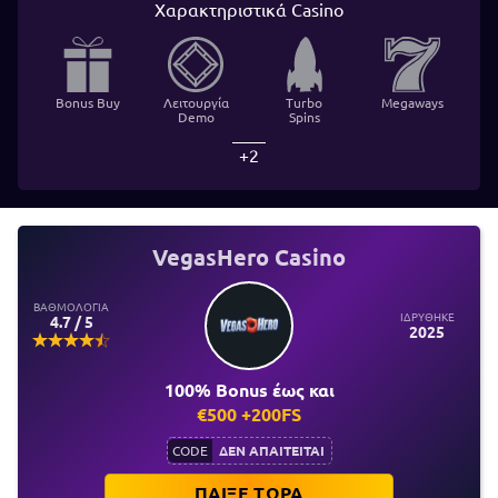
Χαρακτηριστικά Casino
Bonus Buy
Λειτουργία
Turbo
Megaways
Demo
Spins
+2
VegasHero Casino
ΒΑΘΜΟΛΟΓΙΑ
ΙΔΡΥΘΗΚΕ
4.7 / 5
2025
100% Bonus έως και
€500 +200FS
ΔΕΝ ΑΠΑΙΤΕΙΤΑΙ
CODE
ΠΑΙΞΕ ΤΩΡΑ