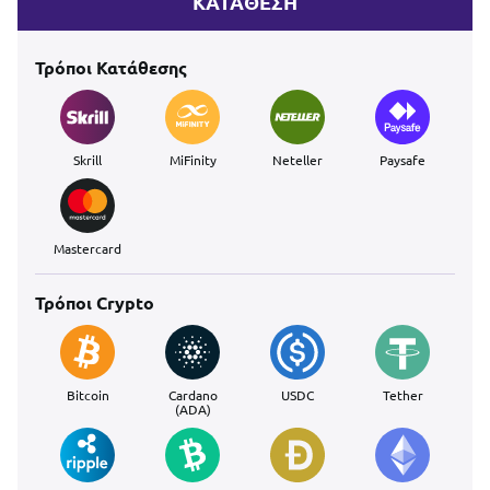
ΚΑΤΑΘΕΣΗ
Τρόποι Κατάθεσης
Skrill
MiFinity
Neteller
Paysafe
Mastercard
Τρόποι Crypto
Bitcoin
Cardano
USDC
Tether
(ADA)