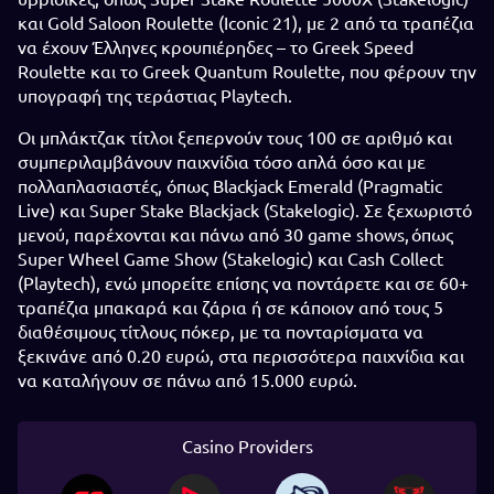
και Gold Saloon Roulette (Iconic 21), με 2 από τα τραπέζια
να έχουν Έλληνες κρουπιέρηδες – το Greek Speed
Roulette και το Greek Quantum Roulette, που φέρουν την
υπογραφή της τεράστιας Playtech.
Οι μπλάκτζακ τίτλοι ξεπερνούν τους 100 σε αριθμό και
συμπεριλαμβάνουν παιχνίδια τόσο απλά όσο και με
πολλαπλασιαστές, όπως Blackjack Emerald (Pragmatic
Live) και Super Stake Blackjack (Stakelogic). Σε ξεχωριστό
μενού, παρέχονται και πάνω από 30 game shows, όπως
Super Wheel Game Show (Stakelogic) και Cash Collect
(Playtech), ενώ μπορείτε επίσης να ποντάρετε και σε 60+
τραπέζια μπακαρά και ζάρια ή σε κάποιον από τους 5
διαθέσιμους τίτλους πόκερ, με τα πονταρίσματα να
ξεκινάνε από 0.20 ευρώ, στα περισσότερα παιχνίδια και
να καταλήγουν σε πάνω από 15.000 ευρώ.
Casino Providers