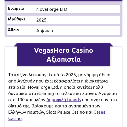
Εταιρεία
NovaForge LTD
Ιδρύθηκε
2025
Άδεια
Anjouan
VegasHero Casino
Αξιοπιστία
Το καζίνο λειτουργεί από το 2025, με νόμιμη άδεια
από Ανζουάν που έχει εξασφαλίσει η ιδιοκτήτρια
εταιρεία, NovaForge Ltd, η οποία κινείται πολύ
δυναμικά στο iGaming τα τελευταία χρόνια. Ανάμεσα
στα 100 και πλέον
δημοφιλή brands
που ανήκουν στο
δίκτυό της, βρίσκουμε και τα αγαπημένα των
Ελλήνων παικτών, Slots Palace Casino και
Casea
Casino
.