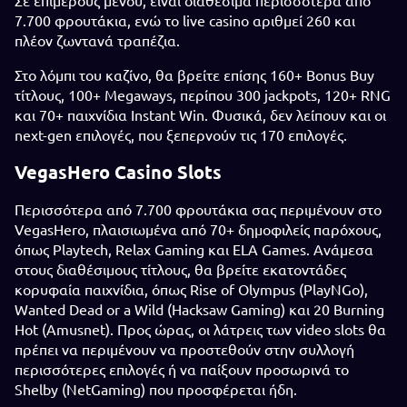
Σε επιμέρους μενού, είναι διαθέσιμα περισσότερα από
7.700 φρουτάκια, ενώ το live casino αριθμεί 260 και
πλέον ζωντανά τραπέζια.
Στο λόμπι του καζίνο, θα βρείτε επίσης 160+ Bonus Buy
τίτλους, 100+ Megaways, περίπου 300 jackpots, 120+ RNG
και 70+ παιχνίδια Instant Win. Φυσικά, δεν λείπουν και οι
next-gen επιλογές, που ξεπερνούν τις 170 επιλογές.
VegasHero Casino Slots
Περισσότερα από 7.700 φρουτάκια σας περιμένουν στο
VegasHero, πλαισιωμένα από 70+ δημοφιλείς παρόχους,
όπως Playtech, Relax Gaming και ELA Games. Ανάμεσα
στους διαθέσιμους τίτλους, θα βρείτε εκατοντάδες
κορυφαία παιχνίδια, όπως Rise of Olympus (PlayNGo),
Wanted Dead or a Wild (Hacksaw Gaming) και 20 Burning
Hot (Amusnet). Προς ώρας, οι λάτρεις των video slots θα
πρέπει να περιμένουν να προστεθούν στην συλλογή
περισσότερες επιλογές ή να παίξουν προσωρινά το
Shelby (NetGaming) που προσφέρεται ήδη.