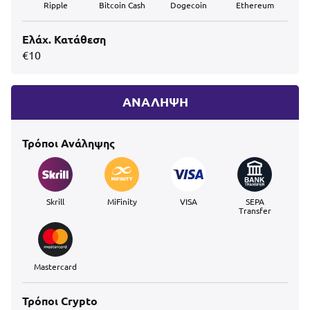
Ripple
Bitcoin Cash
Dogecoin
Ethereum
Ελάχ. Κατάθεση
€10
ΑΝΑΛΗΨΗ
Τρόποι Ανάληψης
Skrill
MiFinity
VISA
SEPA
Transfer
Mastercard
Τρόποι Crypto