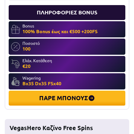
ΠΛΗΡΟΦΟΡΙΕΣ BONUS
Bonus
100% Bonus έως και
€500 +200FS
Ποσοστό
100
Ελάχ. Κατάθεση
€20
Wagering
Bx35 Dx35 FSx40
ΠΑΡΕ ΜΠΟΝΟΥΣ
VegasHero Καζίνο Free Spins