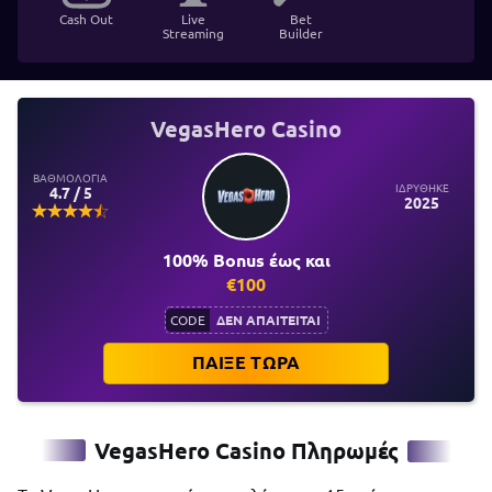
Cash Out
Live
Bet
Streaming
Builder
VegasHero Casino
ΒΑΘΜΟΛΟΓΙΑ
ΙΔΡΥΘΗΚΕ
4.7 / 5
2025
100% Bonus έως και
€100
ΔΕΝ ΑΠΑΙΤΕΙΤΑΙ
CODE
ΠΑΙΞΕ ΤΩΡΑ
VegasHero Casino Πληρωμές