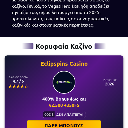
καζίνο. Γενικά, το VegasHero έχει ήδη αποδείξει
την αξία του, αφού λειτουργεί από το 2025,
προσκαλώντας τους παίκτες σε συναρπαστικές
καζινικές και στοιχηματικές περιπέτειες.
Κορυφαία Καζίνο
Eclipspins Casino
ΒΑΘΜΟΛΟΓΙΑ
ΙΔΡΥΘΗΚΕ
4.7 / 5
2026
400% Bonus έως και
€2.500 +350FS
ΔΕΝ ΑΠΑΙΤΕΙΤΑΙ
CODE
ΠΑΡΕ ΜΠΟΝΟΥΣ