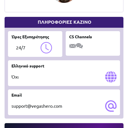
ΠΛΗΡΟΦΟΡΙΕΣ ΚΑΖΙΝΟ
Ώρες Εξυπηρέτησης
CS Channels
24/7
Ελληνικό support
Όχι
Email
support@vegashero.com