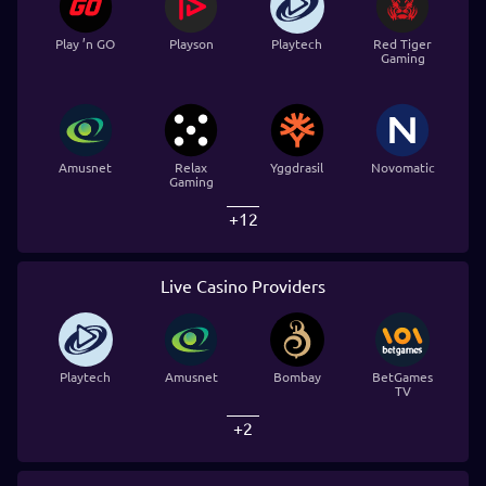
Play ’n GO
Playson
Playtech
Red Tiger
Gaming
Amusnet
Relax
Yggdrasil
Novomatic
Gaming
+12
Live Casino Providers
Playtech
Amusnet
Bombay
BetGames
TV
+2