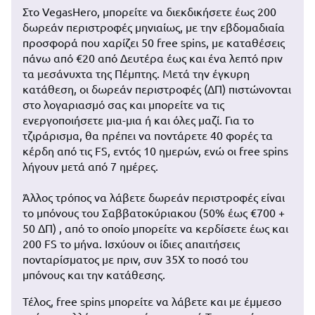
Στο VegasHero, μπορείτε να διεκδικήσετε έως 200
δωρεάν περιστροφές μηνιαίως, με την εβδομαδιαία
προσφορά που χαρίζει 50 free spins, με καταθέσεις
πάνω από €20 από Δευτέρα έως και ένα λεπτό πριν
τα μεσάνυχτα της Πέμπτης. Μετά την έγκυρη
κατάθεση, οι δωρεάν περιστροφές (ΔΠ) πιστώνονται
στο λογαριασμό σας και μπορείτε να τις
ενεργοποιήσετε μια-μια ή και όλες μαζί. Για το
τζιράρισμα, θα πρέπει να ποντάρετε 40 φορές τα
κέρδη από τις FS, εντός 10 ημερών, ενώ οι free spins
λήγουν μετά από 7 ημέρες.
Άλλος τρόπος να λάβετε δωρεάν περιστροφές είναι
το μπόνους του Σαββατοκύριακου (50% έως €700 +
50 ΔΠ) , από το οποίο μπορείτε να κερδίσετε έως και
200 FS το μήνα. Ισχύουν οι ίδιες απαιτήσεις
πονταρίσματος με πριν, συν 35Χ το ποσό του
μπόνους και την κατάθεσης.
Τέλος, free spins μπορείτε να λάβετε και με έμμεσο