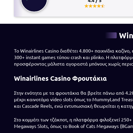
4.4 / 5
Win
Το Winairlines Casino διαθέτει 4.800+ παιχνίδια καζίνο,
300+ instant games τύπου crash και plinko. Η πλατφόρ
προσφέροντας μάλιστα αγοραστά μπόνους χωρίς περιορι
Winairlines Casino Φρουτάκια
Στην ενότητα με τα φρουτάκια θα βρείτε πάνω από 4.20
μέχρι καινοτόμα video slots όπως το MummyLand Treasur
και Cascade Reels, ενώ εντυπωσιακή θεωρείται η κατηγο
Στο κομμάτι των τζάκποτ, η πλατφόρμα φιλοξενεί 250+ επ
Megaways Slots, όπως το Book of Cats Megaways (BGami