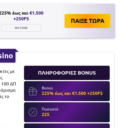
225% έως και
€1.500
+250FS
ΠΑΙΞΕ ΤΩΡΑ
NO CODE
sino
κτες με
ΠΛΗΡΟΦΟΡΙΕΣ BONUS
ις
 100 ΔΠ
Bonus
ιράρισμα
225% έως και
€1.500 +250FS
άς το
Ποσοστό
225