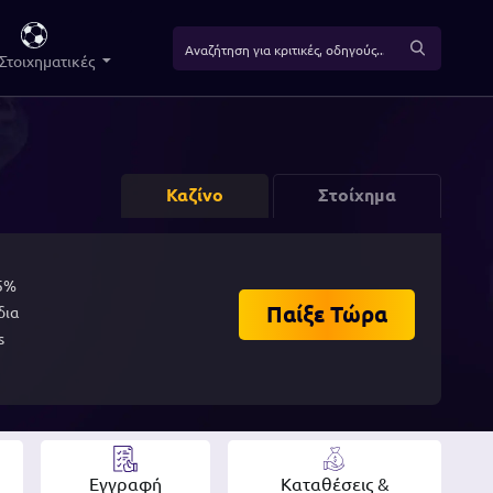
 Στοιχηματικές
Καζίνο
Στοίχημα
25%
Παίξε Τώρα
δια
s
Εγγραφή
Καταθέσεις &