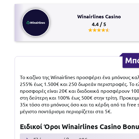
Winairlines Casino
4.4 / 5
Μπό
Το καζίνο της Winairlines προσφέρει ένα μπόνους κ
255% έως 1.500€ και 250 δωρεάν περιστροφές. Το ελ
προσφορές είναι 20€ και διαδοχικά προσφέρουν 10
στη δεύτερη και 100% έως 500€ στην τρίτη. Προκειμ
35x τόσο στο μπόνους όσο και τα κέρδη από τα free 
μέγιστο ποντάρισμα περιορίζεται στα 5€.
Ειδικοί Όροι Winairlines Casino Bon