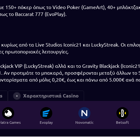
με 150+ πόκερ όπως το Video Poker (GameArt), 40+ μπλάκτζακ
ως το Baccarat 777 (EvoPlay).
α, κυρίως από τα Live Studios Iconic21 και LuckyStreak. Οι ε
ες πρωτοποριακές λειτουργίες.
jack VIP (LuckyStreak) αλλά και το Gravity Blackjack (Iconic
c21. Αν προτιμάτε το μπακαρά, προσφέρονται μεταξύ άλλων το 
 πονταρίσματα από μόλις 0,20€, έως και πάνω από 5.000€ ανά 
rs
Χαρακτηριστικά Casino
latra Games
Evoplay
Novomatic
Betsoft