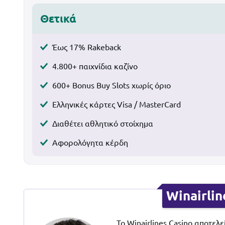
Θετικά
Έως 17% Rakeback
4.800+ παιχνίδια καζίνο
600+ Bonus Buy Slots χωρίς όριο
Ελληνικές κάρτες Visa / MasterCard
Διαθέτει αθλητικό στοίχημα
Αφορολόγητα κέρδη
Winairlin
Το Winairlines Casino αποτελ