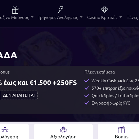
αζίνο Μπόνους
Γρήγορες Αναλήψεις
Casino Κριτικές
Ξένες
ΛΆΔΑ
Bonus
Πλεονεκτήματα
Weekly Cashback έως 
 έως και
€1.500 +250FS
570+ επιτραπέζια παιχνί
ΔΕΝ ΑΠΑΙΤΕΙΤΑΙ
Quick Spins / Turbo Spin
Εγγραφή χωρίς KYC
ολόγηση
Αξιολογήση
Bonus