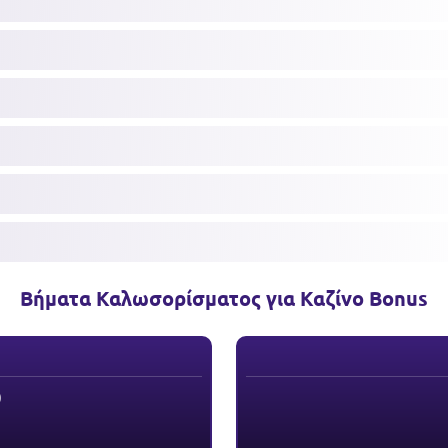
Βήματα Καλωσορίσματος για Καζίνο Bonus
0