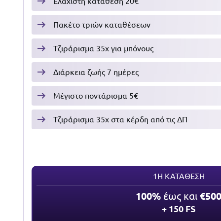
Ελάχιστη κατάθεση 20€
Πακέτο τριών καταθέσεων
Τζιράρισμα 35x για μπόνους
Διάρκεια ζωής 7 ημέρες
Μέγιστο ποντάρισμα 5€
Τζιράρισμα 35x στα κέρδη από τις ΔΠ
1Η ΚΑΤΆΘΕΣΗ
100%
έως και
€50
+
150 FS