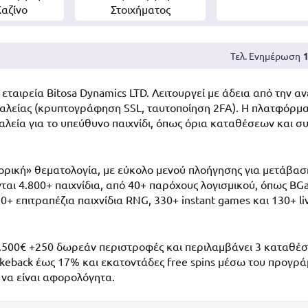
αζίνο
Στοιχήματος
Τελ. Ενημέρωση
ν εταιρεία Bitosa Dynamics LTD. Λειτουργεί με άδεια από την α
σφαλείας (κρυπτογράφηση SSL, ταυτοποίηση 2FA). Η πλατφόρμ
αλεία για το υπεύθυνο παιχνίδι, όπως όρια καταθέσεων και συ
πορική» θεματολογία, με εύκολο μενού πλοήγησης για μετάβασ
νται 4.800+ παιχνίδια, από 40+ παρόχους λογισμικού, όπως BG
0+ επιτραπέζια παιχνίδια RNG, 330+ instant games και 130+ li
500€ +250 δωρεάν περιστροφές και περιλαμβάνει 3 καταθέσε
akeback έως 17% και εκατοντάδες free spins μέσω του προγρ
 να είναι αφορολόγητα.