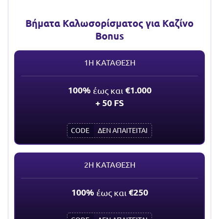
Βήματα Καλωσορίσματος για Καζίνο
Bonus
1Η ΚΑΤΆΘΕΣΗ
100%
€1.000
έως και
+
50 FS
CODE
ΔΕΝ ΑΠΑΙΤΕΙΤΑΙ
2Η ΚΑΤΆΘΕΣΗ
100%
€250
έως και