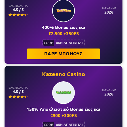
ΒΑΘΜΟΛΟΓΙΑ
ΙΔΡΥΘΗΚΕ
4.5 / 5
2026
400% Bonus έως και
€2.500 +350FS
ΔΕΝ ΑΠΑΙΤΕΙΤΑΙ
CODE
ΠΑΡΕ ΜΠΟΝΟΥΣ
Kazeeno Casino
ΒΑΘΜΟΛΟΓΙΑ
ΙΔΡΥΘΗΚΕ
4.5 / 5
2026
150% Αποκλειστικό Bonus έως και
€900 +300FS
ΔΕΝ ΑΠΑΙΤΕΙΤΑΙ
CODE