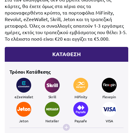
κάρτες, θα έχετε όμως στα χέρια σας τα
προαναφερθέντα κρύπτο, τα πορτοφόλια MiFinity,
Revolut, eZeeWallet, Skrill, Jeton και τη τραπεζική
μεταφορά. Όλες οι συναλλαγές απαιτούν 1-3 εργάσιμες
ημέρες, εκτός του τραπεζικού εμβάσματος που θέλει 3-5.
Το ελάχιστο ποσό είναι €20 και αγγίζει τα €5.000.
ΚΑΤΑΘΕΣΗ
Τρόποι Κατάθεσης
eZeeWallet
Skrill
MiFinity
Flexepin
Jeton
Neteller
Paysafe
VISA