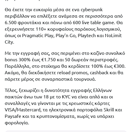
Θα έχετε την ευκαιρία μέσα σε ενα cyberpunk
περιβάλλον να επιλέξετε ανάμεσα σε περισσότερα από
6.500 φρουτάκια και πάνω από 600 live table game. Θα
εξερευνήσετε 110+ κορυφαίους παρόχους λογισμικού,
όπως οι Pragmatic Play, Play’n Go, Playtech και NoLimit
City.
Με την εγγραφή σας, σας περιμένει στο καζίνο συνολικό
bonus 300% έως €1.750 και 50 δωρεάν περιστροφές.
Παράλληλα, στο στοίχημα θα κερδίσετε 100% έως €300.
Ακόμα, θα διεκδικήσετε reload promos, cashback και θα
πάρετε μέρος σε συναρπαστικά τουρνουά.
Τέλος, ξεχωρίζει η δυνατότητα εγγραφής Ελλήνων
παικτών άνω των 18 με το KYC να είναι απλό και οι
συναλλαγές να γίνονται με τις χρεωστικές κάρτες
VISA/Mastercard, τα ηλεκτρονικά πορτοφόλια Skrill και
Paysafe και τα κρυπτονομίσματα, χωρίς να υπάρχει
φορολογία.