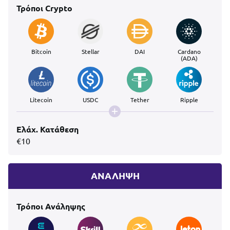
Τρόποι Crypto
Bitcoin
Stellar
DAI
Cardano
(ADA)
Litecoin
USDC
Tether
Ripple
Ελάχ. Κατάθεση
€10
ΑΝΑΛΗΨΗ
Τρόποι Ανάληψης