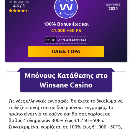
ΒΑΘΜΟΛΟΓΙΑ
ΙΔΡΥΘΗΚΕ
4.6 / 5
2024
100% Bonus έως και
€1.000 +50 FS
ΔΕΝ ΑΠΑΙΤΕΙΤΑΙ
CODE
ΠΑΙΞΕ ΤΩΡΑ
Μπόνους Κατάθεσης στο
Winsane Casino
Ως νέες ελληνικές εγγραφές, θα έχετε το δικαίωμα να
επιλέξετε ανάμεσα σε δύο μπόνους εγγραφής. Το
πρώτο είναι για το καζίνο και θα σας χαρίσει σε
βάθος 4 πληρωμών 300% έως €1.750 +50FS.
Συγκεκριμένα, χωρίζεται σε 100% έως €1.000 +50FS,