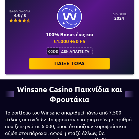
ΒΑΘΜΟΛΟΓΙΑ
ΙΔΡΥΘΗΚΕ
4.6 / 5
2024
100% Bonus έως και
€1.000 +50 FS
ΔΕΝ ΑΠΑΙΤΕΙΤΑΙ
CODE
ΠΑΙΞΕ ΤΩΡΑ
Winsane Casino Παιχνίδια και
Φρουτάκια
Το portfolio του Winsane απαριθμεί πάνω από 7.500
τίτλους παιχνιδιών. Τα φρουτάκια κυριαρχούν με αριθμό
που ξεπερνά τις 6.000, όπου δεσπόζουν κορυφαίοι και
αξιόπιστοι πάροχοι, αφού, μεταξύ άλλων, θα