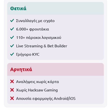
Θετικά
Συναλλαγές με crypto
6.000+ φρουτάκια
110+ πάροχοι λογισμικού
Live Streaming & Bet Builder
Γρήγορο KYC
Αρνητικά
Αναλήψεις χωρίς κάρτα
Χωρίς Hacksaw Gaming
Απουσία εφαρμογής Android/iOS