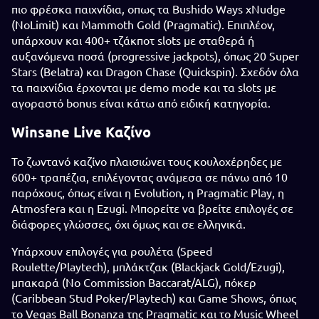
πιο φρέσκα παιχνίδια, οπως τα Bushido Ways xNudge
(NoLimit) και Mammoth Gold (Pragmatic). Επιπλέον,
υπάρχουν και 400+ τζάκποτ slots με σταθερά ή
αυξανόμενα ποσά (progressive jackpots), όπως 20 Super
Stars (Belatra) και Dragon Chase (Quickspin). Σχεδόν όλα
τα παιχνίδια έρχονται με demo mode και τα slots με
αγοραστό bonus είναι κάτω από ειδική κατηγορία.
Winsane Live Καζίνο
Το ζωντανό καζίνο πλαισιώνει τους κουλοχέρηδες με
600+ τραπέζια, επιλέγοντας ανάμεσα σε πάνω από 10
παρόχους, όπως είναι η Evolution, η Pragmatic Play, η
Atmosfera και η Ezugi. Μπορείτε να βρείτε επιλογές σε
διάφορες γλώσσες, όχι όμως και σε ελληνικά.
Υπάρχουν επιλογές για ρουλέτα (Speed
Roulette/Playtech), μπλάκτζακ (Blackjack Gold/Ezugi),
μπακαρά (No Commission Baccarat/ALG), πόκερ
(Caribbean Stud Poker/Playtech) και Game Shows, όπως
το Vegas Ball Bonanza της Pragmatic και το Music Wheel