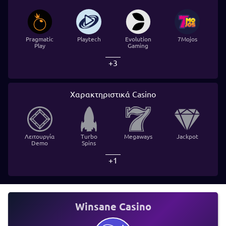
Pragmatic
Playtech
Evolution
7Mojos
Play
Gaming
+3
Χαρακτηριστικά Casino
Λειτουργία
Turbo
Megaways
Jackpot
Demo
Spins
+1
Winsane Casino