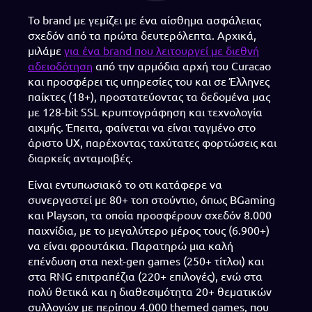
Το brand με γεμίζει με ένα αίσθημα ασφάλειας
σχεδόν από τα πρώτα δευτερόλεπτα. Αρχικά,
μιλάμε
για ένα brand που λειτουργεί με διεθνή
αδειοδότηση
από την αρμόδια αρχή του Curacao
και προσφέρει τις υπηρεσίες του και σε Έλληνες
παίκτες (18+), προστατεύοντας τα δεδομένα μας
με 128-bit SSL κρυπτογράφηση και τεχνολογία
αιχμής. Έπειτα, φαίνεται να είναι ταγμένο στο
άριστο UX, παρέχοντας ταχύτατες φορτώσεις και
διαρκείς ανταμοιβές.
Είναι εντυπωσιακό το οτι κατάφερε να
συνεργαστεί με 80+ τοπ στούντιο, όπως BGaming
και Playson, τα οποία προσφέρουν σχεδόν 8.000
παιχνίδια, με το μεγαλύτερο μέρος τους (6.900+)
να είναι φρουτάκια. Παρατηρώ μια καλή
επένδυση στα next-gen games (250+ τίτλοι) και
στα RNG επιτραπέζια (220+ επιλογές), ενώ στα
πολύ θετικά και η διαθεσιμότητα 20+ θεματικών
συλλογών με περίπου 4.000 themed games, που