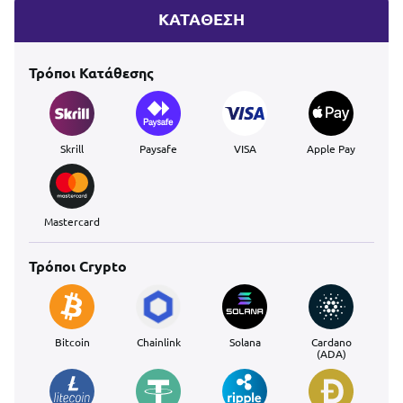
ΚΑΤΑΘΕΣΗ
Τρόποι Κατάθεσης
Skrill
Paysafe
VISA
Apple Pay
Mastercard
Τρόποι Crypto
Bitcoin
Chainlink
Solana
Cardano
(ADA)