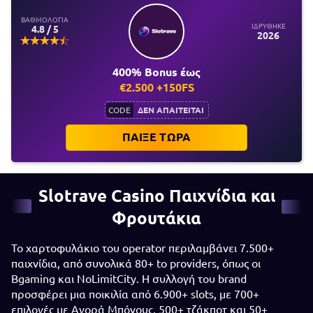
ΒΑΘΜΟΛΟΓΙΑ
ΙΔΡΥΘΗΚΕ
4.8 / 5
2026
400% Bonus έως
€2.500 +150FS
ΔΕΝ ΑΠΑΙΤΕΙΤΑΙ
CODE
ΠΑΙΞΕ ΤΩΡΑ
Slotrave Casino Παιχνίδια και
Φρουτάκια
Το χαρτοφυλάκιο του operator περιλαμβάνει 7.500+
παιχνίδια, από συνολικά 80+ to providers, όπως οι
Bgaming και NoLimitCity. Η συλλογή του brand
προσφέρει μια ποικιλία από 6.900+ slots, με 700+
επιλογές με Αγορά Μπόνους, 500+ τζάκποτ και 50+