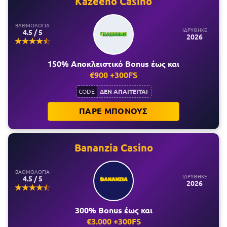
Kazeeno Casino
ΒΑΘΜΟΛΟΓΙΑ
ΙΔΡΥΘΗΚΕ
4.5 / 5
2026
150% Αποκλειστικό Bonus έως και
€900 +300FS
ΔΕΝ ΑΠΑΙΤΕΙΤΑΙ
CODE
ΠΑΡΕ ΜΠΟΝΟΥΣ
Bananzia Casino
ΒΑΘΜΟΛΟΓΙΑ
ΙΔΡΥΘΗΚΕ
4.5 / 5
2026
300% Bonus έως και
€3.000 +300FS