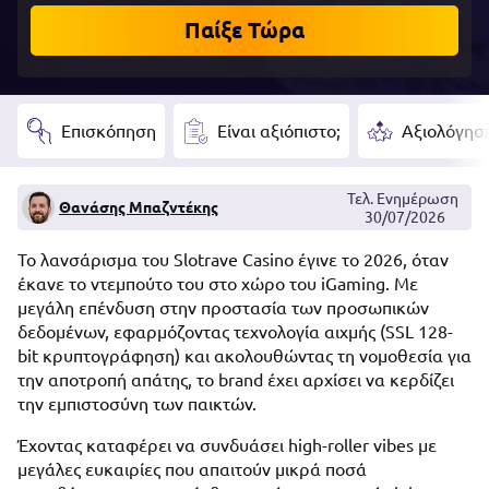
Παίξε Τώρα
Επισκόπηση
Είναι αξιόπιστο;
Αξιολόγησ
Τελ. Ενημέρωση
Θανάσης Μπαζντέκης
30/07/2026
Το λανσάρισμα του Slotrave Casino έγινε το 2026, όταν
έκανε το ντεμπούτο του στο χώρο του iGaming. Με
μεγάλη επένδυση στην προστασία των προσωπικών
δεδομένων, εφαρμόζοντας τεχνολογία αιχμής (SSL 128-
bit κρυπτογράφηση) και ακολουθώντας τη νομοθεσία για
την αποτροπή απάτης, το brand έχει αρχίσει να κερδίζει
την εμπιστοσύνη των παικτών.
Έχοντας καταφέρει να συνδυάσει high-roller vibes με
μεγάλες ευκαιρίες που απαιτούν μικρά ποσά