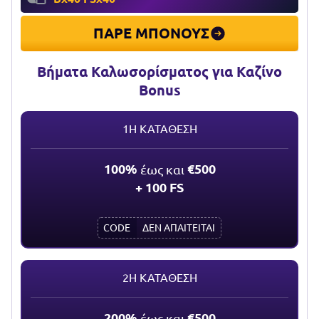
ΠΑΡΕ ΜΠΟΝΟΥΣ
Βήματα Καλωσορίσματος για Καζίνο
Bonus
1Η ΚΑΤΆΘΕΣΗ
100%
€500
έως και
+
100 FS
CODE
ΔΕΝ ΑΠΑΙΤΕΙΤΑΙ
2Η ΚΑΤΆΘΕΣΗ
200%
€500
έως και