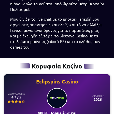
πιάνουν όλα τα γούστα, από Φρούτα μέχρι Αρχαίοι
Πολιτισμοί.
Μου ξινίζει το live chat με το μποτάκι, επειδή μου
αργεί στις απαντήσεις και ελπίζω αυτό να αλλάξει.
Γενικά, μένω ανυπόμονος για το παρακάτω, μιας
και με έχει ήδη εξιτάρει το Slotrave Casino με τα
ατελείωτα μπόνους (ειδικά FS) και το πλήθος των
games του.
Κορυφαία Καζίνο
Eclipspins Casino
ΒΑΘΜΟΛΟΓΙΑ
ΙΔΡΥΘΗΚΕ
4.7 / 5
2026
400% Bonus έως και