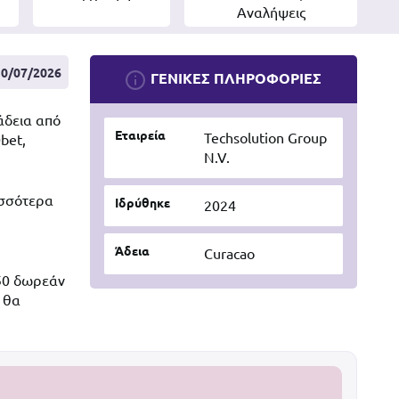
Αναλήψεις
30/07/2026
ΓΕΝΙΚΕΣ ΠΛΗΡΟΦΟΡΙΕΣ
άδεια από
Εταιρεία
Techsolution Group
bet,
N.V.
ισσότερα
Ιδρύθηκε
2024
Άδεια
Curacao
150 δωρεάν
 θα