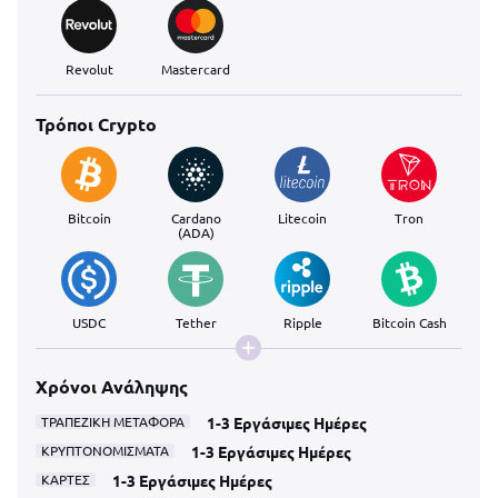
Revolut
Mastercard
Τρόποι Crypto
Bitcoin
Cardano
Litecoin
Tron
(ADA)
USDC
Tether
Ripple
Bitcoin Cash
Χρόνοι Ανάληψης
ΤΡΑΠΕΖΙΚΉ ΜΕΤΑΦΟΡΆ
1-3 Εργάσιμες Ημέρες
ΚΡΥΠΤΟΝΟΜΊΣΜΑΤΑ
1-3 Εργάσιμες Ημέρες
ΚΆΡΤΕΣ
1-3 Εργάσιμες Ημέρες