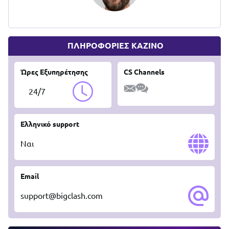
ΠΛΗΡΟΦΟΡΙΕΣ ΚΑΖΙΝΟ
Ώρες Εξυπηρέτησης
CS Channels
24/7
Ελληνικό support
Ναι
Email
support@bigclash.com