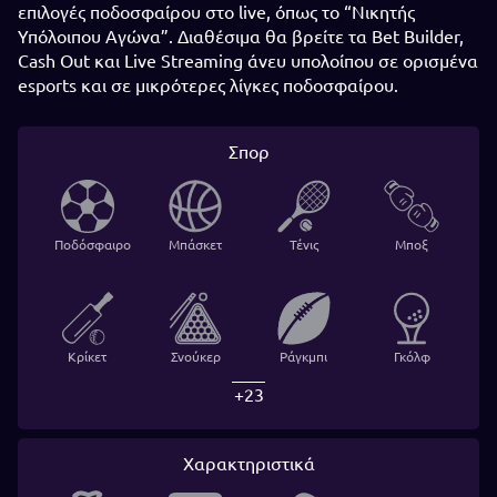
επιλογές ποδοσφαίρου στο live, όπως το “Νικητής
Υπόλοιπου Αγώνα”. Διαθέσιμα θα βρείτε τα Bet Builder,
Cash Out και Live Streaming άνευ υπολοίπου σε ορισμένα
esports και σε μικρότερες λίγκες ποδοσφαίρου.
Σπορ
Ποδόσφαιρο
Μπάσκετ
Τένις
Μποξ
Κρίκετ
Σνούκερ
Ράγκμπι
Γκόλφ
+23
Χαρακτηριστικά