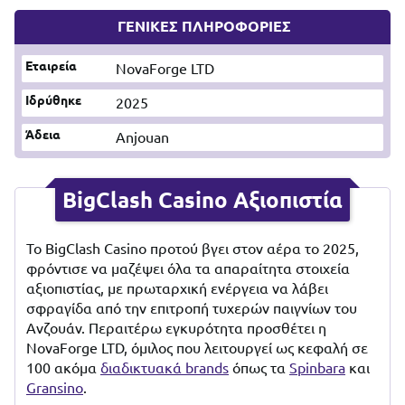
ΓΕΝΙΚΕΣ ΠΛΗΡΟΦΟΡΙΕΣ
Εταιρεία
NovaForge LTD
Ιδρύθηκε
2025
Άδεια
Anjouan
BigClash Casino Αξιοπιστία
Το BigClash Casino προτού βγει στον αέρα το 2025,
φρόντισε να μαζέψει όλα τα απαραίτητα στοιχεία
αξιοπιστίας, με πρωταρχική ενέργεια να λάβει
σφραγίδα από την επιτροπή τυχερών παιγνίων του
Ανζουάν. Περαιτέρω εγκυρότητα προσθέτει η
NovaForge LTD, όμιλος που λειτουργεί ως κεφαλή σε
100 ακόμα
διαδικτυακά brands
όπως τα
Spinbara
και
Gransino
.