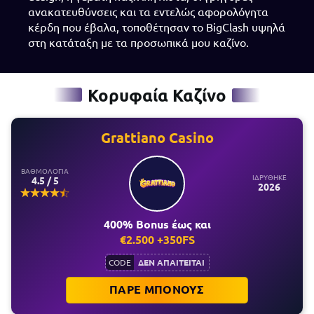
ανακατευθύνσεις και τα εντελώς αφορολόγητα
κέρδη που έβαλα, τοποθέτησαν το BigClash υψηλά
στη κατάταξη με τα προσωπικά μου καζίνο.
Κορυφαία Καζίνο
Grattiano Casino
ΒΑΘΜΟΛΟΓΙΑ
ΙΔΡΥΘΗΚΕ
4.5 / 5
2026
400% Bonus έως και
€2.500 +350FS
ΔΕΝ ΑΠΑΙΤΕΙΤΑΙ
CODE
ΠΑΡΕ ΜΠΟΝΟΥΣ