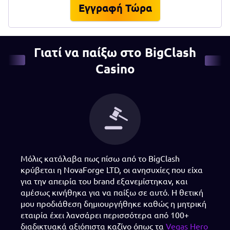
Εγγραφή Τώρα
Γιατί να παίξω στο BigClash
Casino
Μόλις κατάλαβα πως πίσω από το BigClash
κρύβεται η NovaForge LTD, οι ανησυχίες που είχα
για την απειρία του brand εξανεμίστηκαν, και
αμέσως κινήθηκα για να παίξω σε αυτό. Η θετική
μου προδιάθεση δημιουργήθηκε καθώς η μητρική
εταιρία έχει λανσάρει περισσότερα από 100+
διαδικτυακά αξιόπιστα καζίνο όπως τα
Vegas Hero