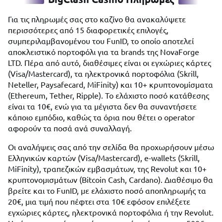
Για τις πληρωμές σας στο καζίνο θα ανακαλύψετε
περισσότερες από 15 διαφορετικές επιλογές,
συμπεριλαμβανομένου του FunID, το οποίο αποτελεί
αποκλειστικό πορτοφόλι για τα brands της NovaForge
LTD. Πέρα από αυτό, διαθέσιμες είναι οι εγχώριες κάρτες
(Visa/Mastercard), τα ηλεκτρονικά πορτοφόλια (Skrill,
Neteller, Paysafecard, MiFinity) και 10+ κρυπτονομίσματα
(Ethereum, Tether, Ripple). Το ελάχιστο ποσό κατάθεσης
είναι τα 10€, ενώ για τα μέγιστα δεν θα συναντήσετε
κάποιο εμπόδιο, καθώς τα όρια που θέτει ο operator
αφορούν τα ποσά ανά συναλλαγή.
Οι αναλήψεις σας από την σελίδα θα προχωρήσουν μέσω
Ελληνικών καρτών (Visa/Mastercard), e-wallets (Skrill,
MiFinity), τραπεζικών εμβασμάτων, της Revolut και 10+
κρυπτονομισμάτων (Bitcoin Cash, Cardano). Διαθέσιμο θα
βρείτε και το FunID, με ελάχιστο ποσό αποπληρωμής τα
20€, μια τιμή που πέφτει στα 10€ εφόσον επιλέξετε
εγχώριες κάρτες, ηλεκτρονικά πορτοφόλια ή την Revolut.