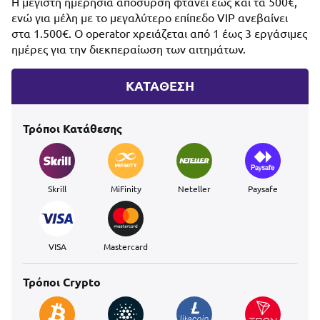
Η μέγιστη ημερήσια απόσυρση φτάνει έως και τα 500€,
ενώ για μέλη με το μεγαλύτερο επίπεδο VIP ανεβαίνει
στα 1.500€. Ο operator χρειάζεται από 1 έως 3 εργάσιμες
ημέρες για την διεκπεραίωση των αιτημάτων.
ΚΑΤΑΘΕΣΗ
Τρόποι Κατάθεσης
Skrill
MiFinity
Neteller
Paysafe
VISA
Mastercard
Τρόποι Crypto