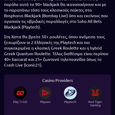
παρόλα αυτά τα 90+ blackjack θα ικανοποιήσουν και με
το παραπάνω τόσο τους κλασικούς παίκτες στο
Bosphorus Blackjack (Bombay Live) όσο και εκείνους που
αγαπούν τις υβριδικές παραλλαγές στο Soho All Bets
Blackjack (Playtech).
Στη λίστα θα βρείτε 50+ ρουλέτες, όπου ανάμεσα τους
ξεχωρίζουν οι 2 Ελληνικές της Playtech και πιο
συγκεκριμένα η κλασική Greek Roulette και η hybrid
Greek Quantum Roulette. Τέλος διαθέσιμα είναι περίπου
40+ baccarat και 25+ ζωντανά τηλεπαιχνίδια όπως το
Crash Live (Iconic21).
Casino Providers
Play ’n GO
Playson
Playtech
Red Tiger
Gaming