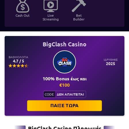
Cash Out
Live
Bet
Streaming
Builder
BigClash Casino
ΒΑΘΜΟΛΟΓΙΑ
ΙΔΡΥΘΗΚΕ
4.7 / 5
2025
100% Bonus έως και
€100
ΔΕΝ ΑΠΑΙΤΕΙΤΑΙ
CODE
ΠΑΙΞΕ ΤΩΡΑ
BigClash Casino Πληρωμές