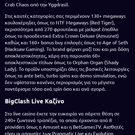
Crab Chaos από την Yggdrasil.
Στις καυτές κατηγορίες σας περιμένουν 130+ megaways
κουλοχέρηδες όπως το NTF Megaways (Red Tiger),
περισσότερα από 270 φρουτάκια με jackpot έπαθλο
όπως το προοδευτικό Extra Crown Deluxe (Amusnet)
καθώς και 160+ bonus buy επιλογές όπως το Age of Seth
(Hacksaw Gaming). Το brand φέρνει μαζί του και μια δόση
αποκλειστικότητας, χάρη στη παρουσία 60+
αποκλειστικών τίτλων όπως το Orphan Organ (Shady
Lady). Το προϊόν υποστηρίζει όλες τις βασικές λειτουργίες
όπως τα ante bets, turbo spins και demo simulation, ενώ
δεν υφίσταται κανένας περιορισμός για το μέγιστο
ποντάρισμα τόσο ανά spin όσο και ανά αγορά.
BigClash Live Καζίνο
Στο live casino έχετε την ευκαιρία να πάρετε θέση σε
240+ ζωντανά τραπέζια, τα οποία έρχονται από 8
providers όπως η Amuset και η BetGamesTV. Αισθητές
είναι οι απουσίες των Pragmatic Live και Evolution,