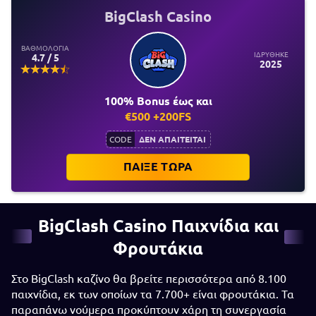
BigClash Casino
ΒΑΘΜΟΛΟΓΙΑ
ΙΔΡΥΘΗΚΕ
4.7 / 5
2025
100% Bonus έως και
€500 +200FS
ΔΕΝ ΑΠΑΙΤΕΙΤΑΙ
CODE
ΠΑΙΞΕ ΤΩΡΑ
BigClash Casino Παιχνίδια και
Φρουτάκια
Στο BigClash καζίνο θα βρείτε περισσότερα από 8.100
παιχνίδια, εκ των οποίων τα 7.700+ είναι φρουτάκια. Τα
παραπάνω νούμερα προκύπτουν χάρη τη συνεργασία