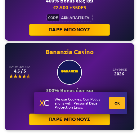
400% Bonus έως και
€2.500 +350FS
ΔΕΝ ΑΠΑΙΤΕΙΤΑΙ
CODE
ΠΑΡΕ ΜΠΟΝΟΥΣ
Bananzia Casino
ΒΑΘΜΟΛΟΓΙΑ
ΙΔΡΥΘΗΚΕ
4.5 / 5
2026
300% Bonus έως και
€3.000 +300FS
We use
Cookies
. Our Policy
OK
aligns with Personal Data
ΔΕΝ ΑΠΑΙΤΕΙΤΑΙ
Protection Laws.
CODE
ΠΑΡΕ ΜΠΟΝΟΥΣ