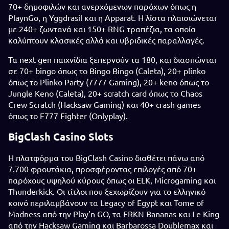
70+ δημοφιλών και ανερχόμενων παρόχων όπως η
PlaynGo, η Yggdrasil και η Apparat. Η λίστα πλαισιώνεται
με 240+ ζωντανά και 150+ RNG τραπέζια, τα οποία
καλύπτουν κλασικές αλλά και υβριδικές παραλλαγές.
Τα next gen παιχνίδια ξεπερνούν τα 180, και διασπώνται
σε 70+ bingo όπως το Bingo Bingo (Caleta), 20+ plinko
όπως το Plinko Party (7777 Gaming), 20+ keno όπως το
Jungle Keno (Caleta), 20+ scratch card όπως το Chaos
Crew Scratch (Hacksaw Gaming) και 40+ crash games
όπως το F777 Fighter (Onlyplay).
BigClash Casino Slots
Η πλατφόρμα του BigClash Casino διαθέτει πάνω από
7.700 φρουτάκια, προσφέροντας επιλογές από 70+
παρόχους υψηλού κύρους όπως οι ELK, Microgaming και
Thunderkick. Οι τίτλοι που ξεχωρίζουν για το ελληνικό
κοινό περιλαμβάνουν τα Legacy of Egypt και Tome of
Madness από την Play’n GO, τα FRKN Bananas και Le King
από την Hacksaw Gaming και Barbarossa Doublemax και