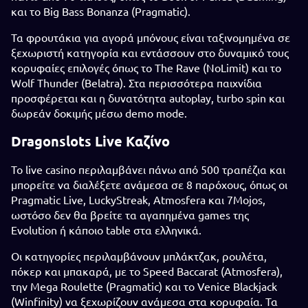
και το Big Bass Bonanza (Pragmatic).
Τα φρουτάκια για αγορά μπόνους είναι ταξινομημένα σε
ξεχωριστή κατηγορία και εντάσσουν στο δυναμικό τους
κορυφαίες επιλογές όπως το The Rave (NoLimit) και το
Wolf Thunder (Belatra). Στα περισσότερα παιχνίδια
προσφέρεται και η δυνατότητα autoplay, turbo spin και
δωρεάν δοκιμής μέσω demo mode.
Dragonslots Live Καζίνο
Το live casino περιλαμβάνει πάνω από 500 τραπέζια και
μπορείτε να διαλέξετε ανάμεσα σε 8 παρόχους, όπως οι
Pragmatic Live, LuckyStreak, Atmosfera και 7Mojos,
ωστόσο δεν θα βρείτε τα αγαπημένα games της
Evolution ή κάποιο table στα ελληνικά.
Οι κατηγορίες περιλαμβάνουν μπλάκτζακ, ρουλέτα,
πόκερ και μπακαρά, με το Speed Baccarat (Atmosfera),
την Mega Roulette (Pragmatic) και το Venice Blackjack
(Winfinity) να ξεχωρίζουν ανάμεσα στα κορυφαία. Τα