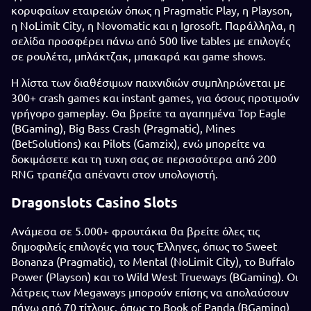
κορυφαίων εταιρειών όπως η Pragmatic Play, η Playson,
η NoLimit City, η Novomatic και η Igrosoft. Παράλληλα, η
σελίδα προσφέρει πάνω από 500 live tables με επιλογές
σε ρουλέτα, μπλάκτζακ, μπακαρά και game shows.
Η λίστα των διαθέσιμων παιχνιδιών συμπληρώνεται με
300+ crash games και instant games, για όσους προτιμούν
γρήγορο gameplay. Θα βρείτε τα αγαπημένα Top Eagle
(BGaming), Big Bass Crash (Pragmatic), Mines
(BetSolutions) και Pilots (Gamzix), ενώ μπορείτε να
δοκιμάσετε και τη τυχη σας σε περισσότερα από 200
RNG τραπέζια απέναντι στον υπολογιστή.
Dragonslots Casino Slots
Ανάμεσα σε 5.000+ φρουτάκια θα βρείτε όλες τις
δημοφιλείς επιλογές για τους Έλληνες, όπως το Sweet
Bonanza (Pragmatic), το Mental (NoLimit City), το Buffalo
Power (Playson) και το Wild West Trueways (BGaming). Οι
λάτρεις των Megaways μπορούν επίσης να απολαύσουν
πάνω από 70 τίτλους, όπως το Book of Panda (BGaming)