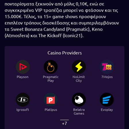
πονταρίσματα ξεκινούν από μόλις 0,10€, ενώ σε
συγκεκριμένα VIP τραπέζια μπορεί να φτάσουν και τις
15.000€. Τέλος, τα 15+ game shows προσφέρουν
επιπλέον τρόπους διασκέδασης και συμπεριλαμβάνουν
τα Sweet Bonanza Candyland (Pragmatic), Keno
(Atmosfera) και The Kickoff (Iconic21).
Casino Providers
Playson
Pragmatic
NoLimit
7Mojos
Play
City
Igrosoft
Platipus
Belatra
Evoplay
Games
+7