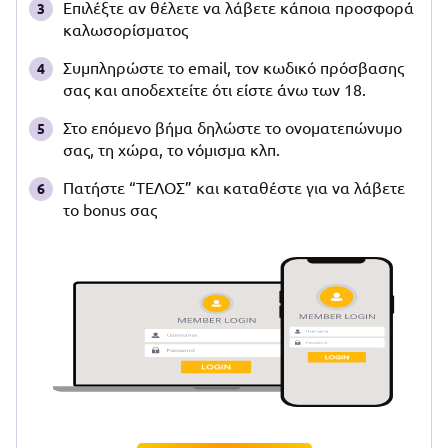
Επιλέξτε αν θέλετε να λάβετε κάποια προσφορά
3
καλωσορίσματος
Συμπληρώστε το email, τον κωδικό πρόσβασης
4
σας και αποδεχτείτε ότι είστε άνω των 18.
Στο επόμενο βήμα δηλώστε το ονοματεπώνυμο
5
σας, τη χώρα, το νόμισμα κλπ.
Πατήστε “ΤΕΛΟΣ” και καταθέστε για να λάβετε
6
το bonus σας