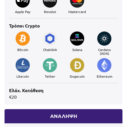
Apple Pay
Revolut
Mastercard
Τρόποι Crypto
Bitcoin
Chainlink
Solana
Cardano
(ADA)
Litecoin
Tether
Dogecoin
Ethereum
Ελάχ. Κατάθεση
€20
ΑΝΑΛΗΨΗ