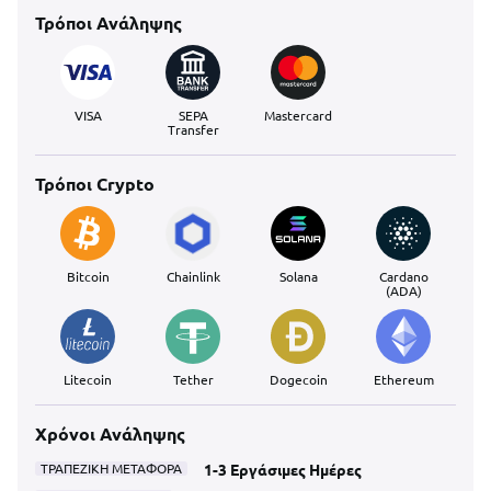
Τρόποι Ανάληψης
VISA
SEPA
Mastercard
Transfer
Τρόποι Crypto
Bitcoin
Chainlink
Solana
Cardano
(ADA)
Litecoin
Tether
Dogecoin
Ethereum
Χρόνοι Ανάληψης
ΤΡΑΠΕΖΙΚΉ ΜΕΤΑΦΟΡΆ
1-3 Εργάσιμες Ημέρες