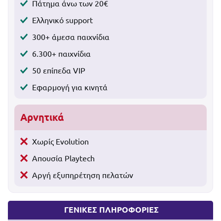
Πάτημα άνω των 20€
Ελληνικό support
300+ άμεσα παιχνίδια
6.300+ παιχνίδια
50 επίπεδα VIP
Εφαρμογή για κινητά
Αρνητικά
Χωρίς Evolution
Απουσία Playtech
Αργή εξυπηρέτηση πελατών
ΓΕΝΙΚΕΣ ΠΛΗΡΟΦΟΡΙΕΣ