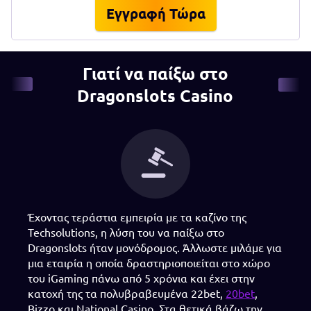
Εγγραφή Τώρα
Γιατί να παίξω στο
Dragonslots Casino
Έχοντας τεράστια εμπειρία με τα καζίνο της
Techsolutions, η λύση του να παίξω στο
Dragonslots ήταν μονόδρομος. Άλλωστε μιλάμε για
μια εταιρία η οποία δραστηριοποιείται στο χώρο
του iGaming πάνω από 5 χρόνια και έχει στην
κατοχή της τα πολυβραβευμένα 22bet,
20bet
,
Bizzo και National Casino. Στα θετικά βάζω την