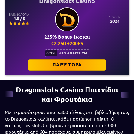
Dragonslots Casino
ΒΑΘΜΟΛΟΓΙΑ
ΙΔΡΥΘΗΚΕ
4.3 / 5
2024
225% Bonus έως και
€2.250 +200FS
ΔΕΝ ΑΠΑΙΤΕΙΤΑΙ
CODE
ΠΑΙΞΕ ΤΩΡΑ
Dragonslots Casino Παιχνίδια
και Φρουτάκια
Με περισσότερους από 6.300 τίτλους στη βιβλιοθήκη του,
το Dragonslots καλύπτει κάθε προτίμηση παίκτη. Οι
λάτρεις των slots θα βρουν περισσότερα από 5.000
φρουτάκια από 60+ παρόχους, συμπεριλαμβανομένων