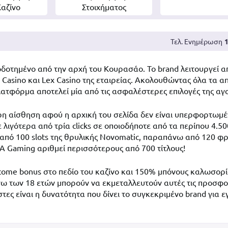
αζίνο
Στοιχήματος
Τελ. Ενημέρωση
δειοδοτημένο από την αρχή του Κουρασάο. Το brand λειτουργεί α
n Casino και Lex Casino της εταιρείας. Ακολουθώντας όλα τα 
τφόρμα αποτελεί μία από τις ασφαλέστερες επιλογές της αγ
φρη αίσθηση αφού η αρχική του σελίδα δεν είναι υπερφορτωμέ
 λιγότερα από τρία clicks σε οποιοδήποτε από τα περίπου 4.50
 από 100 slots της θρυλικής Novomatic, παραπάνω από 120 φ
A Gaming αριθμεί περισσότερους από 700 τίτλους!
elcome bonus στο πεδίο του καζίνο και 150% μπόνους καλωσορ
άνω των 18 ετών μπορούν να εκμεταλλευτούν αυτές τις προσφ
στες είναι η δυνατότητα που δίνει το συγκεκριμένο brand για 