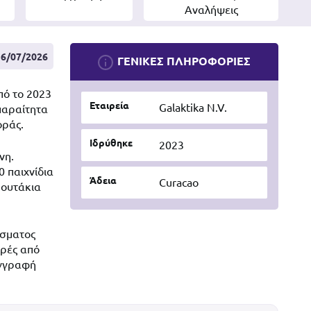
Αναλήψεις
16/07/2026
ΓΕΝΙΚΕΣ ΠΛΗΡΟΦΟΡΙΕΣ
πό το 2023
Εταιρεία
Galaktika N.V.
απαραίτητα
οράς.
Ιδρύθηκε
2023
νη.
0 παιχνίδια
Άδεια
Curacao
ρουτάκια
ίσματος
ορές από
εγγραφή