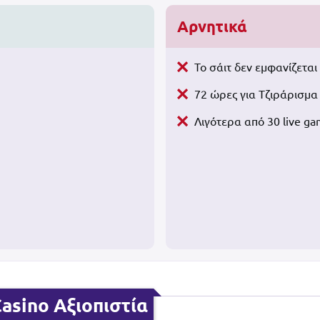
Αρνητικά
Το σάιτ δεν εμφανίζεται
72 ώρες για Τζιράρισμα
Λιγότερα από 30 live g
Casino Αξιοπιστία