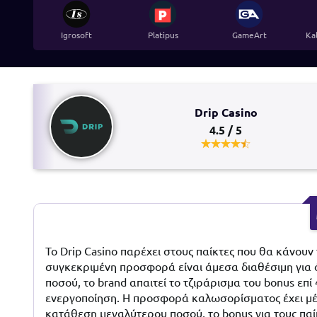
Igrosoft
Platipus
GameArt
Ka
Drip Casino
4.5 / 5
Το Drip Casino παρέχει στους παίκτες που θα κάνου
συγκεκριμένη προσφορά είναι άμεσα διαθέσιμη για όλ
ποσού, το brand απαιτεί το τζιράρισμα του bonus επ
ενεργοποίηση. Η προσφορά καλωσορίσματος έχει μέγι
κατάθεση μεγαλύτερου ποσού, το bonus για τους παί