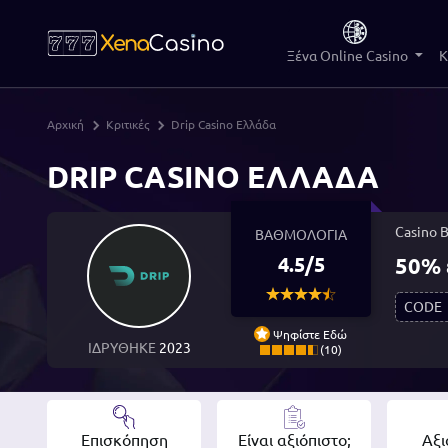
Ξένα Online Casino
Κ
Αρχική
Κριτικές
Drip Casino Ελλάδα
DRIP CASINO ΕΛΛΆΔΑ
Casino 
ΒΑΘΜΟΛΟΓΙΑ
4.5/5
50% 
CODE
Ψηφίστε Εδώ
ΙΔΡΥΘΗΚΕ
2023
(
10
)
Επισκόπηση
Είναι αξιόπιστο;
Αξι