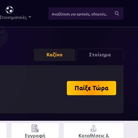
 Στοιχηματικές
Καζίνο
Στοίχημα
Παίξε Τώρα
Εγγραφή
Καταθέσεις &