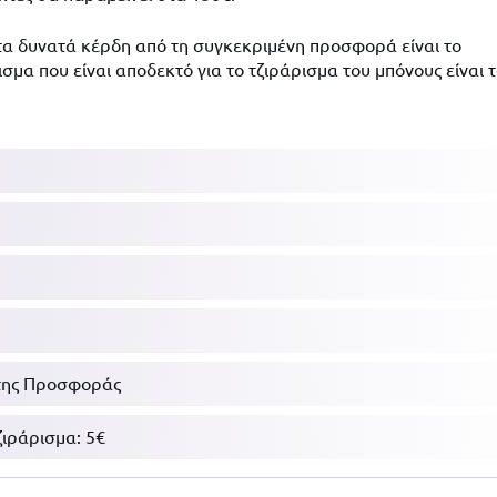
στα δυνατά κέρδη από τη συγκεκριμένη προσφορά είναι το
σμα που είναι αποδεκτό για το τζιράρισμα του μπόνους είναι τ
 της Προσφοράς
ιράρισμα: 5€