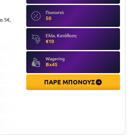
Ποσοστό
50
α 5€.
Ελάχ. Κατάθεση
€10
Wagering
Bx45
ΠΑΡΕ ΜΠΟΝΟΥΣ