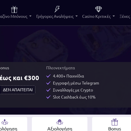
αζίνο Μπόνους
Γρήγορες Αναλήψεις
Casino Κριτικές
Ξένες
Bonus
Πλεονεκτήματα
4.400+ Παιχνίδια
έως και
€300
Εγγραφή μέσω Telegram
ΔΕΝ ΑΠΑΙΤΕΙΤΑΙ
Συναλλαγές με Crypto
Slot Cashback έως 10%
ολόγηση
Αξιολογήση
Bonus