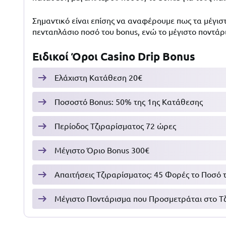
Σημαντικό είναι επίσης να αναφέρουμε πως τα μέγι
πενταπλάσιο ποσό του bonus, ενώ το μέγιστο ποντάρι
Ειδικοί Όροι Casino Drip Bonus
Ελάχιστη Κατάθεση 20€
Ποσοστό Bonus: 50% της 1ης Κατάθεσης
Περίοδος Τζιραρίσματος 72 ώρες
Μέγιστο Όριο Bonus 300€
Απαιτήσεις Τζιραρίσματος: 45 Φορές το Ποσό
Μέγιστο Ποντάρισμα που Προσμετράται στο Τζ