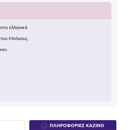
 στα ελληνικά
 του Μπόνους
ames
ΠΛΗΡΟΦΟΡΙΕΣ ΚΑΖΙΝΟ