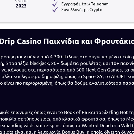
ΙΔΡΥΘΗΚΕ
Εγγραφή μέσω Telegram
2023
Συναλλαγές με Crypto
Drip Casino Παιχνίδια και Φρουτάκι
ροσφέρουν πάνω από 4.300 τίτλους στο συγκεκριμένο πεδίο μ
μή, 5 τραπέζια blackjack, 20+ δωμάτια ρουλέτας, και 10+ παιχ
ι να κάνουμε στα περισσότερα από 300 Next Gen Games, τα 
e, αλλά και λιγότερο δημοφιλή, όπως το Space XY, το AIRJET κα
ino είναι πιο περιορισμένη, όπως θα δούμε αναλυτικότερα παρ
ικές επωνυμίες όπως είναι το Book of Ra και το Sizzling Hot τ
οικιλία σε τύπους slots, από κλασικά φρουτάκια, όπως το Mega 
expanding wilds και re-spins, όπως τα Wanted Dead or a Wild (
να slots είναι και η λειτουργία Bonus Buy, η οποία δίνει τη δ