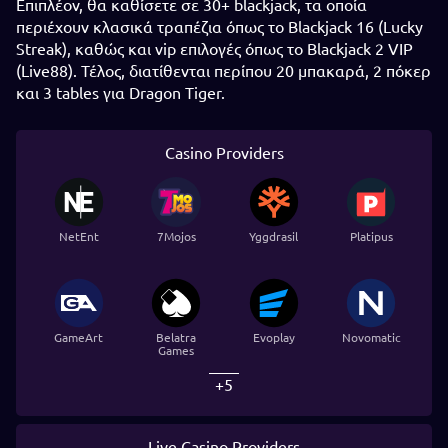
Επιπλέον, θα καθίσετε σε 30+ blackjack, τα οποία
περιέχουν κλασικά τραπέζια όπως το Blackjack 16 (Lucky
Streak), καθώς και vip επιλογές όπως το Blackjack 2 VIP
(Live88). Τέλος, διατίθενται περίπου 20 μπακαρά, 2 πόκερ
και 3 tables για Dragon Tiger.
Casino Providers
NetEnt
7Mojos
Yggdrasil
Platipus
GameArt
Belatra
Evoplay
Novomatic
Games
+5
Live Casino Providers