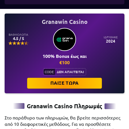
Granawin Casino
ΒΑΘΜΟΛΟΓΙΑ
ΙΔΡΥΘΗΚΕ
4.5 / 5
2024
100% Bonus έως και
€100
ΔΕΝ ΑΠΑΙΤΕΙΤΑΙ
CODE
ΠΑΙΞΕ ΤΩΡΑ
Granawin Casino Πληρωμές
Στο παράθυρο των πληρωμών, θα βρείτε περισσότερες
από 10 διαφορετικές μεθόδους. Για να προσθέσετε