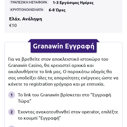
ΤΡΑΠΕΖΙΚΉ ΜΕΤΑΦΟΡΆ
1-3 Εργάσιμες Ημέρες
ΚΡΥΠΤΟΝΟΜΊΣΜΑΤΑ
6-8 Ώρες
Ελάχ. Ανάληψη
€10
Granawin Εγγραφή
Για να βρεθείτε στον αποκλειστικό ιστοχώρο του
Granawin Casino, θα χρειαστεί αρχικά και
ακολουθήσετε το link μας. Ο παρακάτω οδηγός θα
σας υποδείξει όλες τις απαραίτητες ενέργειες ώστε να
κάνετε το registration γρήγορα και με επιτυχία.
Το link του Granawin βρίσκεται στο “Εγγραφή
1
Τώρα”
Έχοντας ανακατευθυνθεί στον operator, επιλέξτε
2
το κουμπί “Εγγραφή”