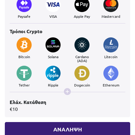
Paysafe
VISA
Apple Pay
Mastercard
Τρόποι Crypto
Bitcoin
Solana
Cardano
Litecoin
(ADA)
Tether
Ripple
Dogecoin
Ethereum
Ελάχ. Κατάθεση
€10
ΑΝΑΛΗΨΗ