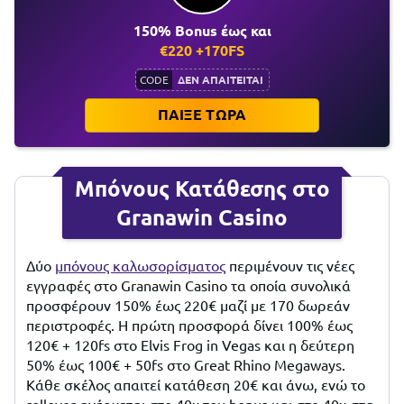
150% Bonus έως και
€220 +170FS
ΔΕΝ ΑΠΑΙΤΕΙΤΑΙ
CODE
ΠΑΙΞΕ ΤΩΡΑ
Μπόνους Κατάθεσης στο
Granawin Casino
Δύο
μπόνους καλωσορίσματος
περιμένουν τις νέες
εγγραφές στο Granawin Casino τα οποία συνολικά
προσφέρουν 150% έως 220€ μαζί με 170 δωρεάν
περιστροφές. Η πρώτη προσφορά δίνει 100% έως
120€ + 120fs στο Elvis Frog in Vegas και η δεύτερη
50% έως 100€ + 50fs στο Great Rhino Megaways.
Κάθε σκέλος απαιτεί κατάθεση 20€ και άνω, ενώ το