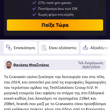
270+ next gen games
Ποντάρισμα άνω των 20€
Χωρίς φόρο στα κέρδη
Παίξε Τώρα
Επισκόπηση
Είναι αξιόπιστο;
Αξιολόγησ
Τελ. Ενημέρωση
Θανάσης Μπαζντέκης
30/07/2026
Το Granawin casino ξεκίνησε την λειτουργία του στα τέλη
του 2024, και αποτελεί μια από τις κορυφαίες δημιουργίες
του τεράστιου ομίλου της TechSolutions Group N.V. Η
μητρική εταιρεία έχει αφήσει το στίγμα της στο Ελληνικό
κοινό καθώς έχει λανσάρει τα αγαπημένα 22Bet και
20Bet, brands που μαζί με το Granawins είναι προσβάσιμα
από ενήλικους παίκτες χάρις την άδεια από το Κουρασάο.