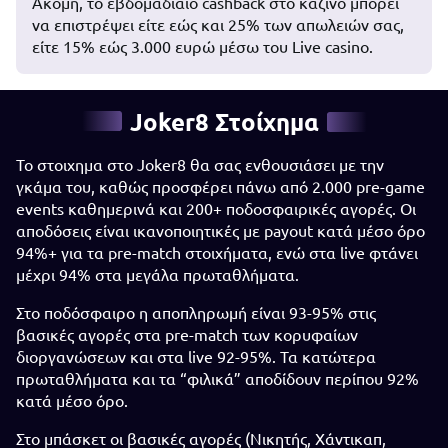
Ακόμη, το εβδομαδιαίο cashback στο καζίνο μπορεί
να επιστρέψει είτε εώς και 25% των απωλειών σας,
είτε 15% εώς 3.000 ευρώ μέσω του Live casino.
Joker8 Στοίχημα
Το στοιχημα στο Joker8 θα σας ενθουσιάσει με την
γκάμα του, καθώς προσφέρει πάνω από 2.000 pre-game
events καθημερινά και 200+ ποδοσφαιρικές αγορές. Oι
αποδόσεις είναι ικανοποιητικές με payout κατά μέσο όρο
94%+ για τα pre-match στοιχήματα, ενώ στα live φτάνει
μέχρι 94% στα μεγάλα πρωταθλήματα.
Στο ποδόσφαιρο η αποπληρωμή είναι 93-95% στις
βασικές αγορές στα pre-match των κορυφαίων
διοργανώσεων και στα live 92-95%. Τα κατώτερα
πρωταθλήματα και τα “φιλικά” αποδίδουν περίπου 92%
κατά μέσο όρο.
Στο μπάσκετ οι βασικές αγορές (Νικητής, Χάντικαπ,