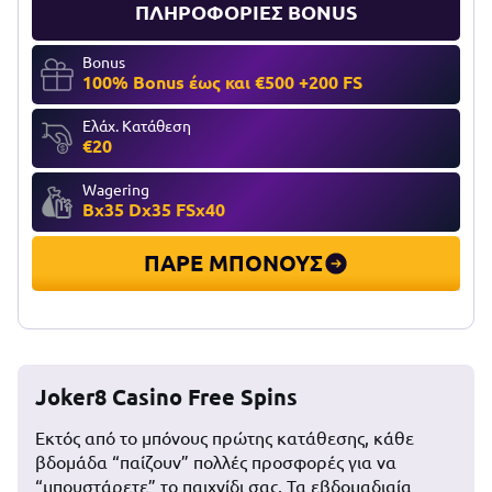
ΠΛΗΡΟΦΟΡΙΕΣ BONUS
Bonus
100% Bonus έως και
€500 +200 FS
Ελάχ. Κατάθεση
€20
Wagering
Bx35 Dx35 FSx40
ΠΑΡΕ ΜΠΟΝΟΥΣ
Joker8 Casino Free Spins
Εκτός από το μπόνους πρώτης κατάθεσης, κάθε
βδομάδα “παίζουν” πολλές προσφορές για να
“μπουστάρετε” το παιχνίδι σας. Τα εβδομαδιαία