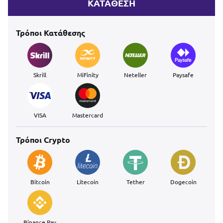
ΚΑΤΑΘΕΣΗ
Τρόποι Κατάθεσης
Skrill
MiFinity
Neteller
Paysafe
VISA
Mastercard
Τρόποι Crypto
Bitcoin
Litecoin
Tether
Dogecoin
Binance Pay