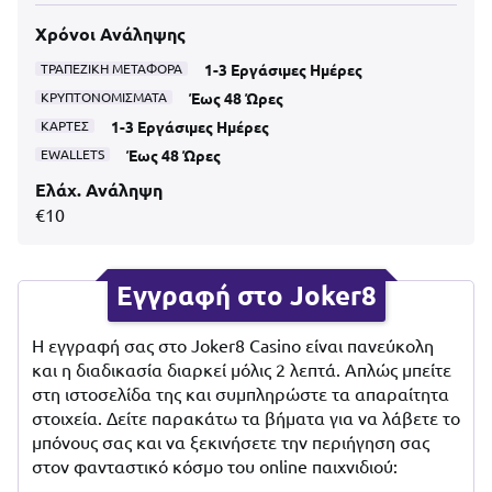
Χρόνοι Ανάληψης
ΤΡΑΠΕΖΙΚΉ ΜΕΤΑΦΟΡΆ
1-3 Εργάσιμες Ημέρες
ΚΡΥΠΤΟΝΟΜΊΣΜΑΤΑ
Έως 48 Ώρες
ΚΆΡΤΕΣ
1-3 Εργάσιμες Ημέρες
EWALLETS
Έως 48 Ώρες
Ελάχ. Ανάληψη
€10
Εγγραφή στο Joker8
H εγγραφή σας στο Joker8 Casino είναι πανεύκολη
και η διαδικασία διαρκεί μόλις 2 λεπτά. Απλώς μπείτε
στη ιστοσελίδα της και συμπληρώστε τα απαραίτητα
στοιχεία. Δείτε παρακάτω τα βήματα για να λάβετε το
μπόνους σας και να ξεκινήσετε την περιήγηση σας
στον φανταστικό κόσμο του online παιχνιδιού: