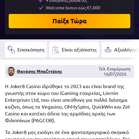
4 ελληνικές ρουλέτες
Welcome bonus εώς €1.000
Παίξε Τώρα
Επισκόπηση
Είναι αξιόπιστο;
Αξιολόγησ
Τελ. Ενημέρωση
Θανάσης Μπαζντέκης
16/07/2026
Η Joker8 Casino ιδρύθηκε το 2023 και είναι brand της
γνωστής στον χώρο του iGaming εταιρείας, Liernin
Enterprises Ltd, που είναι υπεύθυνη για πολλά διάσημα
καζίνο, όπως τα Vegasino, OhMySpins, QuickWin και Zet
Casino και κατέχει άδεια της αρμόδιας αρχής των
Φιλιππίνων (PAGCOR).
Το Joker8 μας εισάγει σε ένα φαντασμαγορικό σκηνικό