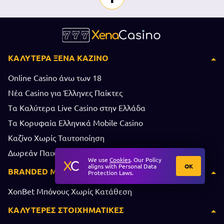
παιχνίδια καζίνο αλλά και περισσότερα από 30.000
αθλητικά γεγονότα ανά μήνα.
ΚΑΛΎΤΕΡΑ ΞΈΝΑ ΚΑΖΊΝΟ
Online Casino άνω των 18
Νέα Casino για Έλληνες Παίκτες
Tα Καλύτερα Live Casino στην Ελλάδα
Tα Κορυφαία Ελληνικά Mobile Casino
Καζίνο Χωρίς Ταυτοποίηση
Δωρεάν Παιχνίδια Καζίνο
We use
Cookies
. Our Policy
OK
aligns with Personal Data
BRANDED MINI REVIEWS
Protection Laws.
XonBet Μπόνους Χωρίς Κατάθεση
ΚΑΛΥΤΕΡΕΣ ΣΤΟΙΧΗΜΑΤΙΚΕΣ