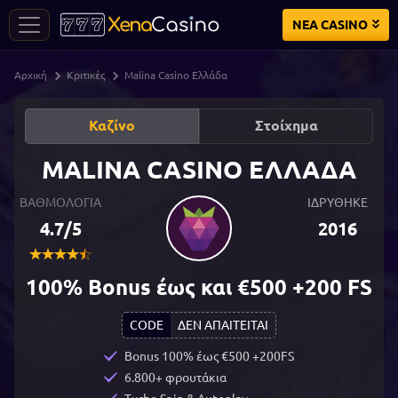
ΝEA CASINO
Αρχική
Κριτικές
Malina Casino Ελλάδα
Καζίνο
Στοίχημα
MALINA CASINO ΕΛΛΆΔΑ
ΒΑΘΜΟΛΟΓΙΑ
ΙΔΡΥΘΗΚΕ
4.7/5
2016
100% Bonus έως και
€500 +200 FS
CODE
ΔΕΝ ΑΠΑΙΤΕΙΤΑΙ
Bonus 100% έως €500 +200FS
6.800+ φρουτάκια