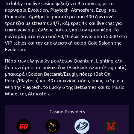
Το lobby του live casino φιλοξενεί 9 στούντιο, με τα
κορυφαία Evolution, Playtech, Atmosfera, Ezugi και
Pragmatic. Αριθμεί περισσότερα από 400 ζωντανά
τραπέζια με streams 24/7, κάμερες 4Κ και live chat για
επικοινωνία με άλλους παίκτες και τον κρουπιέρη. Τα
πονταρίσματα είναι από €0,10 έως πάνω από €5.000 στα
VIP tables και την αποκλειστική σειρά Gold Saloon της
Evolution.
Πέρα των ελληνικών ρουλέτων Quantum, Lighting κλπ.,
θα ποντάρετε σε μπλάκτζακ (Blackjack Azure/Pragmatic),
μπακαρά (Golden Baccarat/Ezugi), πόκερ (Bet On
Poker/Playtech) και 40+ παιχνίδια σόου, όπως το Spin a
Win της Playtech, το Lucky 6 της BetGames και το Music
Wheel της Atmosfera.
Casino Providers