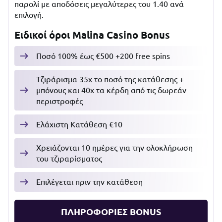
παρολί με αποδόσεις μεγαλύτερες του 1.40 ανά
επιλογή.
Ειδικοί όροι Malina Casino Bonus
Ποσό 100% έως €500 +200 free spins
Τζιράρισμα 35x το ποσό της κατάθεσης +
μπόνους και 40x τα κέρδη από τις δωρεάν
περιστροφές
Ελάχιστη Κατάθεση €10
Χρειάζονται 10 ημέρες για την ολοκλήρωση
του τζιραρίσματος
Επιλέγεται πριν την κατάθεση
ΠΛΗΡΟΦΟΡΙΕΣ BONUS