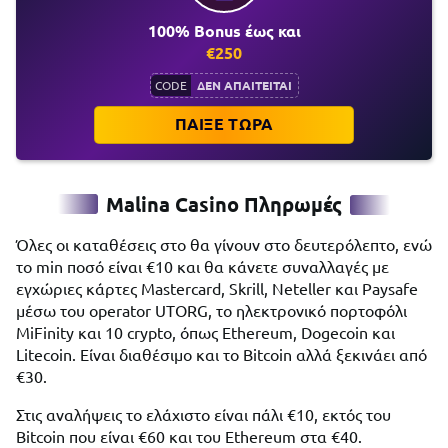
100% Bonus έως και
€250
ΔΕΝ ΑΠΑΙΤΕΙΤΑΙ
CODE
ΠΑΙΞΕ ΤΩΡΑ
Malina Casino Πληρωμές
Όλες οι καταθέσεις στο θα γίνουν στο δευτερόλεπτο, ενώ
το min ποσό είναι €10 και θα κάνετε συναλλαγές με
εγχώριες κάρτες Mastercard, Skrill, Neteller και Paysafe
μέσω του operator UTORG, το ηλεκτρονικό πορτοφόλι
MiFinity και 10 crypto, όπως Ethereum, Dogecoin και
Litecoin. Είναι διαθέσιμο και το Bitcoin αλλά ξεκινάει από
€30.
Στις αναλήψεις το ελάχιστο είναι πάλι €10, εκτός του
Bitcoin που είναι €60 και του Ethereum στα €40.