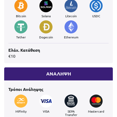
Bitcoin
Solana
Litecoin
USDC
Tether
Dogecoin
Ethereum
Ελάχ. Κατάθεση
€10
ΑΝΑΛΗΨΗ
Τρόποι Ανάληψης
MiFinity
VISA
SEPA
Mastercard
Transfer