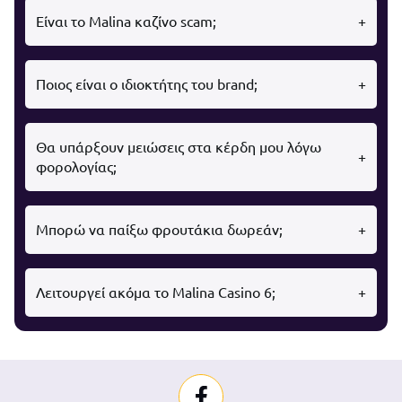
παιχνίδια καζίνο και στοιχήματος στη χώρα μας.
Ο operator είναι άξιος εμπιστοσύνης των
Είναι το Malina καζίνο scam;
προσωπικών σας δεδομένων και συναλλαγών.
Διαθέτει πρωτόκολλο κρυπτογράφησης TLS 1.2
αυτών των στοιχείων και επιπλέον συνεργάζεται
Με απόλυτη βεβαιότητα από την ομάδα μας, ναι.
Ποιος είναι ο ιδιοκτήτης του brand;
με τη Mirata Services Ltd. για τις πληρωμές.
Μιλάμε για ένα brand με αρκετά χρόνια εμπειρίας
στο χώρο των καζίνο και το οποίο έχει στη
διάθεση του παιχνίδια από κορυφαίους παρόχους,
Πίσω από την επιτυχία του καζίνο βρίσκεται ο
Θα υπάρξουν μειώσεις στα κέρδη μου λόγω
όπως Pragmatic Play, Playtech και Evolution.
όμιλος Liernin Enterprises LTD. Μαζί με αυτό υπό
φορολογίας;
την καθοδήγηση της εταιρείας υπάρχουν ακόμα
περισσότερες από 30 σελίδες, όπως το Casinado,
το Novajakpot και το SG Casino.
Σε αντίθεση με τα εγχώρια καζίνο δεν θα υπάρξει
Μπορώ να παίξω φρουτάκια δωρεάν;
καμία φορολογία στα κέρδη σας ακόμα και αν
είναι μεγαλύτερα των €500. Μπορείτε να
απολαύσετε το παιχνίδι σας στο καζίνο και το
Όλα τα slots θα έχετε τη δυνατότητα να τα
Λειτουργεί ακόμα το Malina Casino 6;
στοίχημα χωρίς να ανησυχείτε για κάποια μείωση.
δοκιμάσετε χωρίς χρήματα αρκεί να πατήσετε την
επιλογή “Demo”. Αφού το επιλέξετε θα ανοίξει το
παιχνίδι και θα έχετε εικονικά λεφτά για να
Το Malina Casino 6 μπορεί να μην λειτουργεί πλέον,
ποντάρετε με όλες τις διαθέσιμες λειτουργίες.
ωστόσο είναι πλήρως ενεργό το Malina 755 για να
σας υποδεχθεί. Φιλοξενεί πάνω από 8.000