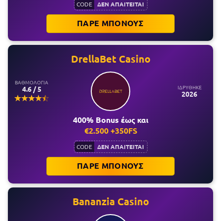
ΔΕΝ ΑΠΑΙΤΕΙΤΑΙ
CODE
ΠΑΡΕ ΜΠΟΝΟΥΣ
DrellaBet Casino
ΒΑΘΜΟΛΟΓΙΑ
ΙΔΡΥΘΗΚΕ
4.6 / 5
2026
400% Bonus έως και
€2.500 +350FS
ΔΕΝ ΑΠΑΙΤΕΙΤΑΙ
CODE
ΠΑΡΕ ΜΠΟΝΟΥΣ
Bananzia Casino