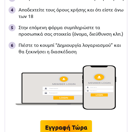
Αποδεχτείτε τους όρους χρήσης και ότι είστε άνω
4
των 18
Στην επόμενη φόρμα συμπληρώστε τα
5
προσωπικά σας στοιχεία (όνομα, διεύθυνση κλπ.)
Πιέστε το κουμπί “Δημιουργία λογαριασμού” και
6
θα ξεκινήσει η διασκέδαση
Εγγραφή Τώρα