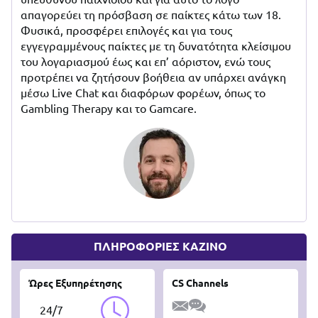
απαγορεύει τη πρόσβαση σε παίκτες κάτω των 18.
Φυσικά, προσφέρει επιλογές και για τους
εγγεγραμμένους παίκτες με τη δυνατότητα κλείσιμου
του λογαριασμού έως και επ’ αόριστον, ενώ τους
προτρέπει να ζητήσουν βοήθεια αν υπάρχει ανάγκη
μέσω Live Chat και διαφόρων φορέων, όπως το
Gambling Therapy και το Gamcare.
ΠΛΗΡΟΦΟΡΙΕΣ ΚΑΖΙΝΟ
Ώρες Εξυπηρέτησης
CS Channels
24/7