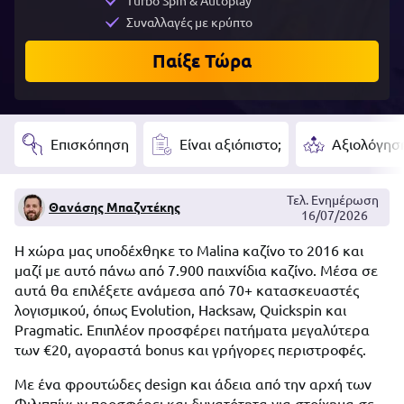
Turbo Spin & Autoplay
Συναλλαγές με κρύπτο
Παίξε Τώρα
Επισκόπηση
Είναι αξιόπιστο;
Αξιολόγησ
Τελ. Ενημέρωση
Θανάσης Μπαζντέκης
16/07/2026
Η χώρα μας υποδέχθηκε το Malina καζίνο το 2016 και
μαζί με αυτό πάνω από 7.900 παιχνίδια καζίνο. Μέσα σε
αυτά θα επιλέξετε ανάμεσα από 70+ κατασκευαστές
λογισμικού, όπως Evolution, Hacksaw, Quickspin και
Pragmatic. Επιπλέον προσφέρει πατήματα μεγαλύτερα
των €20, αγοραστά bonus και γρήγορες περιστροφές.
Με ένα φρουτώδες design και άδεια από την αρχή των