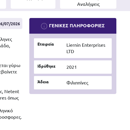
Αναλήψεις
16/07/2026
ΓΕΝΙΚΕΣ ΠΛΗΡΟΦΟΡΙΕΣ
λληνες
Εταιρεία
Liernin Enterprises
λάδα,
LTD
φεται γύρω
Ιδρύθηκε
2021
εβαίνετε
Άδεια
Φιλιππίνες
c, Netent
ures όπως
ληνικό
προσφορες.