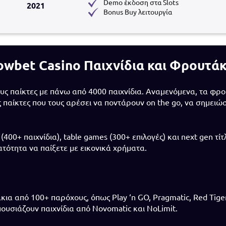
Demo έκδοση στα Slots
2021
Bonus Buy λειτουργία
owbet Casino Παιχνίδια και Φρουτάκ
υς παίκτες με πάνω από 4000 παιχνίδια. Αναμενόμενα, τα φρο
υς παίκτες που τους αρέσει να ποντάρουν on the go, να σημειώ
 (400+ παιχνίδια), table games (300+ επιλογές) και next gen τίτ
τότητα να παίξετε με εικονικά χρήματα.
α από 100+ παρόχους, όπως Play ‘n GO, Pragmatic, Red Tiger, P
πουσιάζουν παιχνίδια από Novomatic και NoLimit.