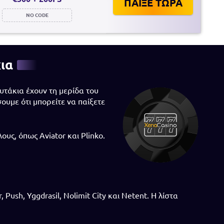
ΠΑΙΞΕ ΤΩΡΑ
NO CODE
ια
υτάκια έχουν τη μερίδα του
σουμε ότι μπορείτε να παίξετε
λους, όπως Aviator και Plinko.
ush, Yggdrasil, Nolimit City και Netent. Η λίστα