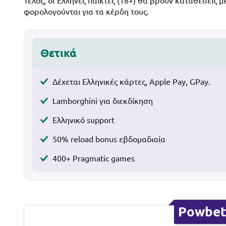
Τέλος, οι Έλληνες παίκτες (18+) θα βρουν καταθέσεις με
φορολογούνται για τα κέρδη τους.
Θετικά
Δέχεται Ελληνικές κάρτες, Apple Pay, GPay.
Lamborghini για διεκδίκηση
Ελληνικό support
50% reload bonus εβδομαδιαία
400+ Pragmatic games
Powbet 