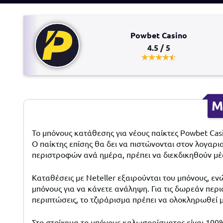
Powbet Casino
4.5 / 5
Μ
Το μπόνους κατάθεσης για νέους παίκτες Powbet Cas
Ο παίκτης επίσης θα δει να πιστώνονται στον λογαρ
περιστροφών ανά ημέρα, πρέπει να διεκδικηθούν μέ
Καταθέσεις με Neteller εξαιρούνται του μπόνους, εν
μπόνους για να κάνετε ανάληψη. Για τις δωρεάν περισ
περιπτώσεις, το τζιράρισμα πρέπει να ολοκληρωθεί 
Στο στοίχημα το μπόνους καλωσορίσματος είναι 100%