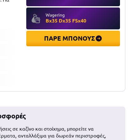
Wagering
Bx35 Dx35 FSx40
ΠΑΡΕ ΜΠΟΝΟΥΣ
οσφορές
σεις σε καζίνο και στοίχημα, μπορείτε να
έρματα, ανταλλάξιμα για δωρεάν περιστροφές,