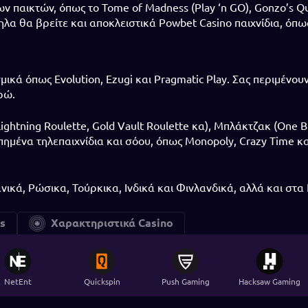
 παικτών, όπως το Tome of Madness (Play ‘n GO), Gonzo’s Que
λα θα βρείτε και αποκλειστικά Powbet Casino παιχνίδια, όπως
σμικά όπως Evolution, Ezugi και Pragmatic Play. Σας περιμένο
ρώ.
ghtning Roulette, Gold Vault Roulette κα), Μπλάκτζακ (One Bl
ημένα τηλεπαιχνίδια και σόου, όπως Monopoly, Crazy Time κα
νικά, Ρώσικα, Τούρκικα, Ινδικά και Φινλανδικά, αλλά και στα 
rs
Χαρακτηριστικά Casino
NetEnt
Quickspin
Push Gaming
Hacksaw Gaming