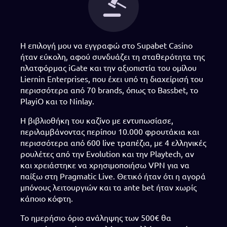
Η επιλογή μου να εγγραφώ στο Supabet Casino
ήταν εύκολη, αφού συνδυάζει τη σταθερότητα της
πλατφόρμας iGate και την αξιοπιστία του ομίλου
Liernin Enterprises, που έχει υπό τη διαχείρισή του
περισσότερα από 70 brands, όπως το Bassbet, το
PlayiO και το Ninlay.
Η βιβλιοθήκη του καζίνο με εντυπωσίασε,
περιλαμβάνοντας περίπου 10.000 φρουτάκια και
περισσότερα από 600 live τραπέζια, με 4 ελληνικές
ρουλέτες από την Evolution και την Playtech, αν
και χρειάστηκε να χρησιμοποιήσω VPN για να
παίξω στη Pragmatic Live. Θετικό ήταν ότι η αγορά
μπόνους λειτουργιών και τα ante bet ήταν χωρίς
κάποιο κόφτη.
Το ημερήσιο όριο ανάληψης των 500€ θα