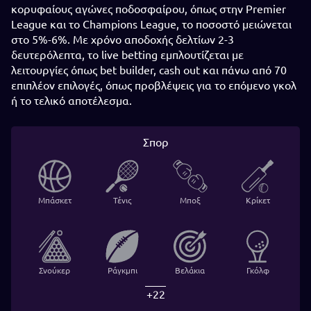
κορυφαίους αγώνες ποδοσφαίρου, όπως στην Premier
League και το Champions League, το ποσοστό μειώνεται
στο 5%-6%. Με χρόνο αποδοχής δελτίων 2-3
δευτερόλεπτα, το live betting εμπλουτίζεται με
λειτουργίες όπως bet builder, cash out και πάνω από 70
επιπλέον επιλογές, όπως προβλέψεις για το επόμενο γκολ
ή το τελικό αποτέλεσμα.
Σπορ
Μπάσκετ
Τένις
Μποξ
Κρίκετ
Σνούκερ
Ράγκμπι
Βελάκια
Γκόλφ
+22