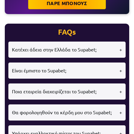
ΠΑΡΕ ΜΠΟΝΟΥΣ
FAQs
Κατέχει άδεια στην Ελλάδα το Supabet;
Όχι, το Supabet δεν έχει αδειοδοτηθεί από τις
Είναι έμπιστο το Supabet;
ελληνικές αρχές, αλλά λειτουργεί νόμιμα με
έγκριση από την PAGCOR, την επιτροπή παιγνίων
των Φιλιππίνων.
Ναι, το Supabet είναι αξιόπιστο καθώς διαθέτει
Ποια εταιρεία διαχειρίζεται το Supabet;
άδεια από την PAGCOR και χρησιμοποιεί σύγχρονα
πρωτόκολλα ασφαλείας, όπως το TLS 1.2, για την
προστασία των δεδομένων σας.
Το site ανήκει στη Liernin Enterprises Ltd, η οποία
Θα φορολογηθούν τα κέρδη μου στο Supabet;
διαχειρίζεται και άλλα 70+ brands, όπως το
Bassbet, το Casinova, το Powbet και το Magius.
Φυσικά, όλα τα κέρδη σας είναι αφορολόγητα και
Υπάρχει εναλλακτικό mirror του Supabet;