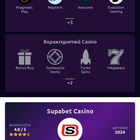
Pragmatic
Playtech
Amusnet
Evolution
Play
Gaming
+3
Χαρακτηριστικά Casino
Bonus Buy
Λειτουργία
Turbo
Megaways
Demo
Spins
+2
Supabet Casino
ΒΑΘΜΟΛΟΓΙΑ
ΙΔΡΥΘΗΚΕ
4.8 / 5
2024