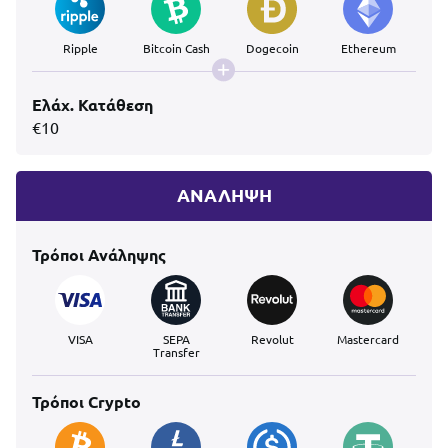
Ripple
Bitcoin Cash
Dogecoin
Ethereum
Ελάχ. Κατάθεση
€10
ΑΝΑΛΗΨΗ
Τρόποι Ανάληψης
VISA
SEPA
Revolut
Mastercard
Transfer
Τρόποι Crypto