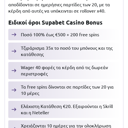
αποδίδονται σε ημερήσιες παρτίδες των 20, με τα
κέρδη από αυτές να υπόκεινται σε rollover x40.
Ειδικοί όροι Supabet Casino Bonus
Ποσό 100% έως €500 + 200 free spins
Τζιράρισμα 35x το ποσό του μπόνους και της
κατάθεσης
Wager 40 φορές τα κέρδη από τις δωρεάν
περιστροφές
Τα free spins δίνονται σε παρτίδες των 20 για
10 μέρες
Ελάχιστη Κατάθεση €20. Εξαιρούνται η Skrill
και η Neteller
Χρειάζονται 10 ημέρες για την ολοκλήρωση