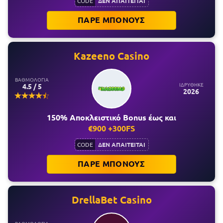
ΔΕΝ ΑΠΑΙΤΕΙΤΑΙ
CODE
ΠΑΡΕ ΜΠΟΝΟΥΣ
Kazeeno Casino
ΒΑΘΜΟΛΟΓΙΑ
ΙΔΡΥΘΗΚΕ
4.5 / 5
2026
150% Αποκλειστικό Bonus έως και
€900 +300FS
ΔΕΝ ΑΠΑΙΤΕΙΤΑΙ
CODE
ΠΑΡΕ ΜΠΟΝΟΥΣ
DrellaBet Casino