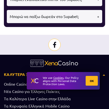
καταβάλλονται στο ακέραιο στον λογαριασμό σας.
Το Supabet1 είναι το μοναδικό ενεργό mirror,
Μπορώ να παίξω δωρεάν στο Supabet;
καθώς τα παλαιότερα links, όπως το Supabet2 δεν
είναι πλέον διαθέσιμα.
Ναι, μέσω της λειτουργίας Demo, μπορείτε να
απολαύσετε δωρεάν παιχνίδι σε RNG τίτλους,
όπως φρουτάκια και επιτραπέζια παιχνίδια, με
εικονικά χρήματα.
ΚΑΛΎΤΕΡΑ ΞΈΝΑ ΚΑΖΊΝΟ
We use
Cookies
. Our Policy
OK
aligns with Personal Data
Online Casino άνω των 18
Protection Laws.
Νέα Casino για Έλληνες Παίκτες
Tα Καλύτερα Live Casino στην Ελλάδα
Tα Κορυφαία Ελληνικά Mobile Casino