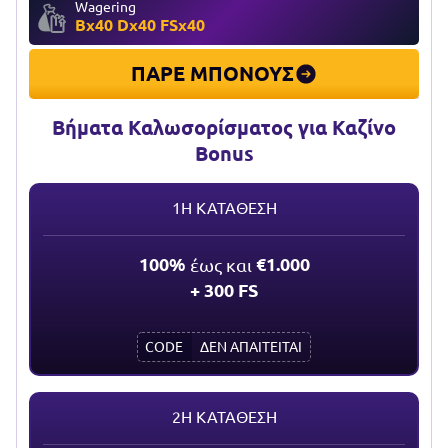
Wagering
Bx40 Dx40 FSx40
ΠΑΡΕ ΜΠΟΝΟΥΣ
Βήματα Καλωσορίσματος για Καζίνο
Bonus
1Η ΚΑΤΆΘΕΣΗ
100%
€1.000
έως και
+
300 FS
CODE
ΔΕΝ ΑΠΑΙΤΕΙΤΑΙ
2Η ΚΑΤΆΘΕΣΗ