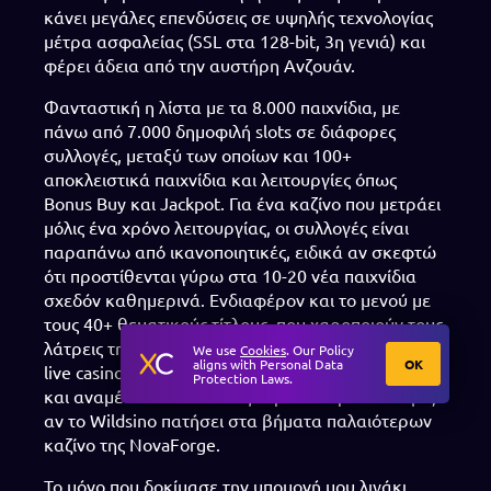
κάνει μεγάλες επενδύσεις σε υψηλής τεχνολογίας
μέτρα ασφαλείας (SSL στα 128-bit, 3η γενιά) και
φέρει άδεια από την αυστήρη Ανζουάν.
Φανταστική η λίστα με τα 8.000 παιχνίδια, με
πάνω από 7.000 δημοφιλή slots σε διάφορες
συλλογές, μεταξύ των οποίων και 100+
αποκλειστικά παιχνίδια και λειτουργίες όπως
Bonus Buy και Jackpot. Για ένα καζίνο που μετράει
μόλις ένα χρόνο λειτουργίας, οι συλλογές είναι
παραπάνω από ικανοποιητικές, ειδικά αν σκεφτώ
ότι προστίθενται γύρω στα 10-20 νέα παιχνίδια
σχεδόν καθημερινά. Ενδιαφέρον και το μενού με
τους 40+ θεματικούς τίτλους, που χαροποιούν τους
λάτρεις της Άγριας Δύσης και όχι μόνο. Όσο για το
We use
Cookies
. Our Policy
OK
aligns with Personal Data
live casino, τα 250+ τραπέζια είναι μια καλή αρχή
Protection Laws.
και αναμένω εκατοντάδες περισσότερα σύντομα,
αν το Wildsino πατήσει στα βήματα παλαιότερων
καζίνο της NovaForge.
To μόνο που δοκίμασε την υπομονή μου λιγάκι