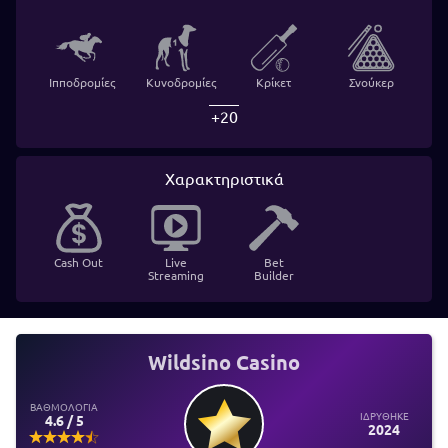
Ιπποδρομίες
Κυνοδρομίες
Κρίκετ
Σνούκερ
+20
Χαρακτηριστικά
Cash Out
Live
Bet
Streaming
Builder
Wildsino Casino
ΒΑΘΜΟΛΟΓΙΑ
ΙΔΡΥΘΗΚΕ
4.6 / 5
2024