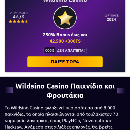
ΒΑΘΜΟΛΟΓΙΑ
ΙΔΡΥΘΗΚΕ
4.6 / 5
2024
250% Bonus έως και
€2.500 +300FS
ΔΕΝ ΑΠΑΙΤΕΙΤΑΙ
CODE
ΠΑΙΞΕ ΤΩΡΑ
Wildsino Casino Παιχνίδια και
Φρουτάκια
Το Wildsino Casino φιλοξενεί περισσότερα από 8.000
παιχνίδια, τα οποία πλαισιώνονται από τουλάχιστον 70
κορυφαία λογισμικά, όπως PlayNGo, Novomatic και
Hacksaw. Ανάμεσα στις χιλιάδες επιλογές, θα βρείτε