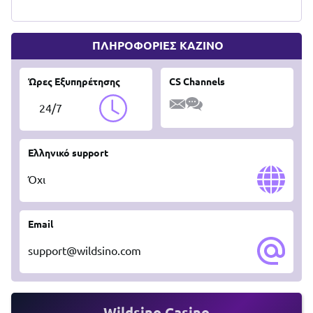
ΠΛΗΡΟΦΟΡΙΕΣ ΚΑΖΙΝΟ
Ώρες Εξυπηρέτησης
CS Channels
24/7
Ελληνικό support
Όχι
Email
support@wildsino.com
Wildsino Casino