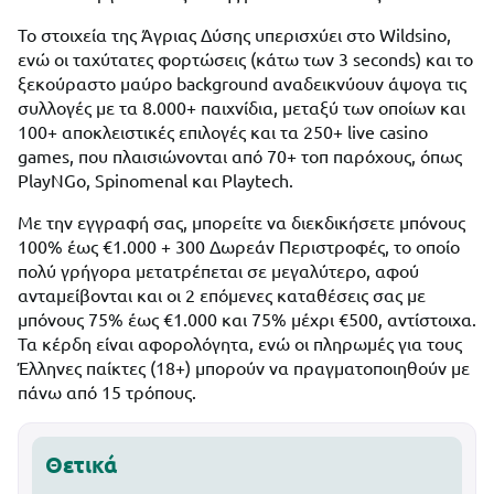
Το στοιχεία της Άγριας Δύσης υπερισχύει στο Wildsino,
ενώ οι ταχύτατες φορτώσεις (κάτω των 3 seconds) και το
ξεκούραστο μαύρο background αναδεικνύουν άψογα τις
συλλογές με τα 8.000+ παιχνίδια, μεταξύ των οποίων και
100+ αποκλειστικές επιλογές και τα 250+ live casino
games, που πλαισιώνονται από 70+ τοπ παρόχους, όπως
PlayNGo, Spinomenal και Playtech.
Με την εγγραφή σας, μπορείτε να διεκδικήσετε μπόνους
100% έως €1.000 + 300 Δωρεάν Περιστροφές, το οποίο
πολύ γρήγορα μετατρέπεται σε μεγαλύτερο, αφού
ανταμείβονται και οι 2 επόμενες καταθέσεις σας με
μπόνους 75% έως €1.000 και 75% μέχρι €500, αντίστοιχα.
Τα κέρδη είναι αφορολόγητα, ενώ οι πληρωμές για τους
Έλληνες παίκτες (18+) μπορούν να πραγματοποιηθούν με
πάνω από 15 τρόπους.
Θετικά