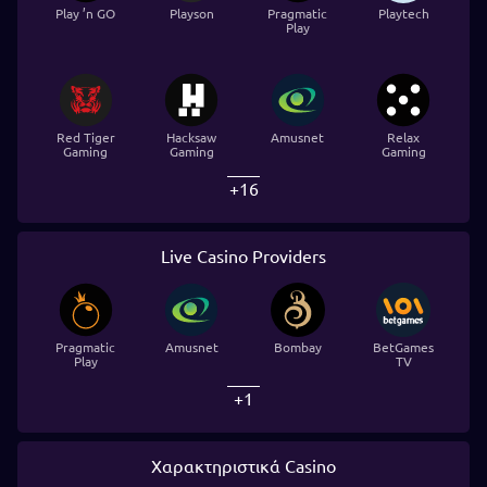
Play ’n GO
Playson
Pragmatic
Playtech
Play
Red Tiger
Hacksaw
Amusnet
Relax
Gaming
Gaming
Gaming
+16
Live Casino Providers
Pragmatic
Amusnet
Bombay
BetGames
Play
TV
+1
Χαρακτηριστικά Casino