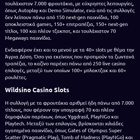
τουλάχιστον 7.000 φρουτάκια, με εύχρηστες λειτουργίες,
όπως Autoplay και Demo Simulator, ενώ από τις συλλογές
δεν λείπουν πάνω από 150 next-gen παιχνίδια, 100
αποκλειστικά games, 150+ επιτραπέζια, 150+ next-gen
τίτλοι, 100 και πλέον τζακποτ, και τουλάχιστον 70
Megaways παιχνίδια.
Ενδιαφέρον έχει και το μενού με τα 40+ slots με θέμα την
Άγρια Δύση. Όσο για εκείνους που προτιμούν τα ζωντανά
τραπέζια, το καζίνο παρέχει πάνω από 250 live casino
επιλογές, μεταξύ των οποίων 100+ μπλακτζακ και 60+
ρουλέτες.
Wildsino Casino Slots
Η συλλογή με τα φρουτάκια αριθμεί ήδη πάνω από 7.000
τίτλους, που φέρουν την υπογραφή 70 και πλέον
δημοφιλών παρόχων, όπως Yggdrasil, PlayNGo και
Playtech. Μεταξύ των επιλογών, βρίσκονται χιλιάδες
αγαπημένα παιχνίδια, όπως Gates of Olympus Super
Scatter (Pragmatic Play), Tomb of Madness (PlayNGo) και