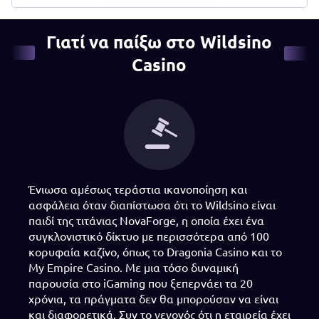
Γιατί να παίξω στο Wildsino
Casino
Ένιωσα αμέσως τεράστια ικανοποίηση και
ασφάλεια όταν διαπίστωσα ότι το Wildsino είναι
παιδί της τιτάνιας NovaForge, η οποία έχει ένα
συγκλονιστικό δίκτυο με περισσότερα από 100
κορυφαία καζίνο, όπως το Dragonia Casino και το
My Empire Casino. Με μια τόσο δυναμική
παρουσία στο iGaming που ξεπερνάει τα 20
χρόνια, τα πράγματα δεν θα μπορούσαν να είναι
και διαφορετικά. Συν το γεγονός ότι η εταιρεία έχει