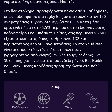
γύρω στο 4%, σε αγορές όπως Νικητής.
Στο live στοίχημα, προσφέρονται πάνω από 15 αθλήματα,
όπως ποδόσφαιρο και rugby league και τουλάχιστον 150
αναμετρήσεις. Η γκανιότα αγγίζει το 8.5% κατά μέσο
όρο, ενώ πέφτει στο 5.5% περίπου σε τοπ διοργανώσεις
ποδοσφαίρου και μπάσκετ. Επίσης, σας περιμένουν 250+
έξτρα στοιχήματα, όπως 1ο Ημίχρονο 1Χ2 και
περισσότερες από 500 αναμετρήσεις. Το στοίχημά σας
γίνεται αποδεκτό εντός 5-7 δευτερολέπτων
(γρηγορότερα από κινητό), ενώ λειτουργίες όπως Live
Streaming (και ενώ είστε αποσυνδεδεμένοι), Bet Builder
και Ενισχυμένες Αποδόσεις προσμετρώνται στα πολύ
θετικά.
Σπορ
Ποδόσφαιρο
Μπάσκετ
Τένις
Μποξ