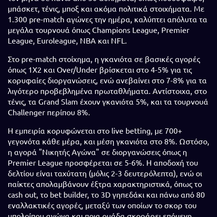
μπάσκετ, τένις, μποξ και ακόμα πολιτικά στοιχήματα. Με
1.300 pre-match αγώνες την ημέρα, καλύπτει απόλυτα τα
μεγάλα τουρνουά όπως Champions League, Premier
League, Euroleague, NBA και NFL.
Στο pre-match στοίχημα, η γκανιότα σε βασικές αγορές
όπως 1Χ2 και Over/Under βρίσκεται στο 4-5% για τις
κορυφαίες διοργανώσεις, ενώ ανεβαίνει στο 7-8% για τα
λιγότερο προβεβλημένα πρωταθλήματα. Αντίστοιχα, στο
τένις, τα Grand Slam έχουν γκανιότα 5%, και τα τουρνουά
Challenger περίπου 8%.
Η εμπειρία κορυφώνεται στο live betting, με 700+
γεγονότα κάθε μέρα, και μέση γκανιότα στο 8%. Ωστόσο,
η αγορά "Νικητής Αγώνα" σε διοργανώσεις όπως η
Premier League προσφέρεται σε 5-6%. Η αποδοχή του
δελτίου είναι ταχύτατη (μόλις 2-3 δευτερόλεπτα), ενώ οι
παίκτες απολαμβάνουν έξτρα χαρακτηριστικά, όπως το
cash out, το bet builder, το 3D γηπεδάκι και πάνω από 80
εναλλακτικές αγορές, μεταξύ των οποίων το σκορ του
υπολοίπου αγώνα και ποια ομάδα σκοράρει επόμενη.