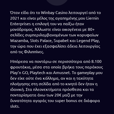
Όταν είδα ότι το Winbay Casino λειτουργεί από το
2021 και είναι μέλος της αγαπημένης μου Liernin
Enterprises η επιλογή του να παίξω ήταν
μονόδρομος. Άλλωστε είναι οικογένεια με 80+
σελίδες συμπεριλαμβανομένων των κορυφαίων
Wazamba, Slots Palace, Supabet και Legend Play,
την ώρα που έχει εξασφαλίσει άδεια λειτουργίας
από τις Φιλιππίνες.
Μπόρεσα να ποντάρω σε περισσότερα από 8.100
φρουτάκια, μέσα στα οποία βρήκα τους παρόχους
Play’n GO, Playtech και Amusnet. Το gameplay μου
δεν είχε ούτε ένα κόλλημα, αν και η ταχύτητα
πλοήγησης στη σελίδα από το κινητό δεν ήταν η
ιδανική. Στα πλεονεκτήματα πρόσθεσα και τα
πονταρίσματα άνω των 20€ μαζί με την
δυνατότητα αγοράς του super bonus σε διάφορα
slots.