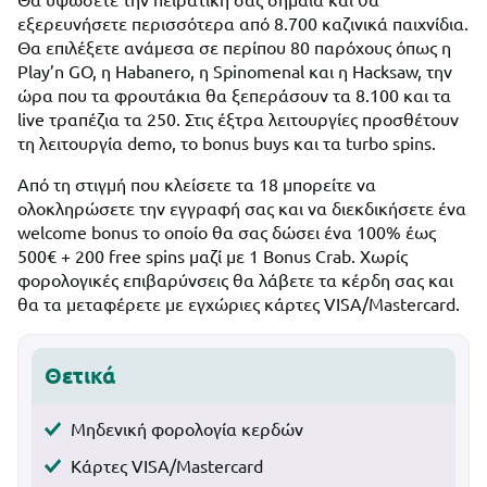
Θα υψώσετε την πειρατική σας σημαία και θα
εξερευνήσετε περισσότερα από 8.700 καζινικά παιχνίδια.
Θα επιλέξετε ανάμεσα σε περίπου 80 παρόχους όπως η
Play’n GO, η Habanero, η Spinomenal και η Hacksaw, την
ώρα που τα φρουτάκια θα ξεπεράσουν τα 8.100 και τα
live τραπέζια τα 250. Στις έξτρα λειτουργίες προσθέτουν
τη λειτουργία demo, το bonus buys και τα turbo spins.
Από τη στιγμή που κλείσετε τα 18 μπορείτε να
ολοκληρώσετε την εγγραφή σας και να διεκδικήσετε ένα
welcome bonus το οποίο θα σας δώσει ένα 100% έως
500€ + 200 free spins μαζί με 1 Bonus Crab. Χωρίς
φορολογικές επιβαρύνσεις θα λάβετε τα κέρδη σας και
θα τα μεταφέρετε με εγχώριες κάρτες VISA/Mastercard.
Θετικά
Μηδενική φορολογία κερδών
Κάρτες VISA/Mastercard