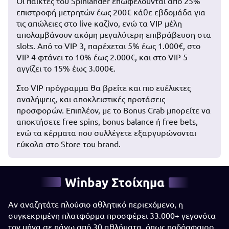
Οι παίκτες του Spinlander επωφελούνται από 25%
επιστροφή μετρητών έως 200€ κάθε εβδομάδα για
τις απώλειες στο live καζίνο, ενώ τα VIP μέλη
απολαμβάνουν ακόμη μεγαλύτερη επιβράβευση στα
slots. Από το VIP 3, παρέχεται 5% έως 1.000€, στο
VIP 4 φτάνει το 10% έως 2.000€, και στο VIP 5
αγγίζει το 15% έως 3.000€.
Στο VIP πρόγραμμα θα βρείτε και πιο ευέλικτες
αναλήψεις, και αποκλειστικές προτάσεις
προσφορών. Επιπλέον, με το Bonus Crab μπορείτε να
αποκτήσετε free spins, bonus balance ή free bets,
ενώ τα κέρματα που συλλέγετε εξαργυρώνονται
εύκολα στο Store του brand.
Winbay Στοίχημα
Αν αναζητάτε πλούσιο αθλητικό περιεχόμενο, η
συγκεκριμένη πλατφόρμα προσφέρει 33.000+ γεγονότα
τον μήνα σε πάνω από 30 αθλήματα, όπως ποδόσφαιρο,