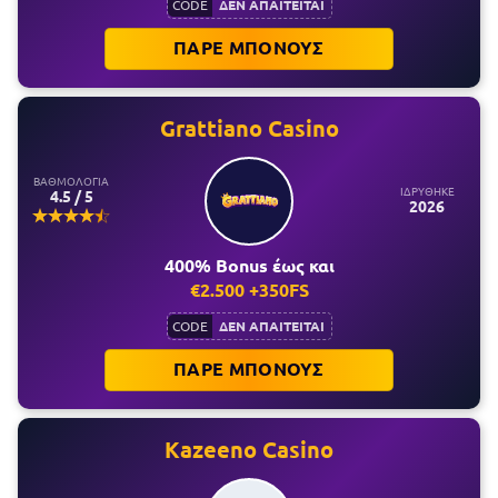
ΔΕΝ ΑΠΑΙΤΕΙΤΑΙ
CODE
ΠΑΡΕ ΜΠΟΝΟΥΣ
Grattiano Casino
ΒΑΘΜΟΛΟΓΙΑ
ΙΔΡΥΘΗΚΕ
4.5 / 5
2026
400% Bonus έως και
€2.500 +350FS
ΔΕΝ ΑΠΑΙΤΕΙΤΑΙ
CODE
ΠΑΡΕ ΜΠΟΝΟΥΣ
Kazeeno Casino