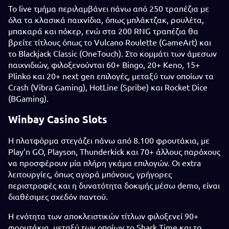
Το live τμήμα περιλαμβάνει πάνω από 250 τραπέζια με
όλα τα κλασικά παιχνίδια, όπως μπλάκτζακ, ρουλέτα,
μπακαρά και πόκερ, ενώ στα 200 RNG τραπέζια θα
βρείτε τίτλους όπως το Vulcano Roulette (GameArt) και
το Blackjack Classic (OneTouch). Στο κομμάτι των άμεσων
παιχνιδιών, φιλοξενούνται 60+ Bingo, 20+ Keno, 15+
Plinko και 20+ next gen επιλογές, μεταξύ των οποίων τα
Crash (Vibra Gaming), HotLine (Spribe) και Rocket Dice
(BGaming).
Winbay Casino Slots
Η πλατφόρμα στεγάζει πάνω από 8.100 φρουτάκια, με
Play’n GO, Playson, Thunderkick και 70+ άλλους παρόχους
να προσφέρουν μία πλήρη γκάμα επιλογών. Οι extra
λειτουργίες, όπως αγορά μπόνους, γρήγορες
περιστροφές και η δυνατότητα δοκιμής μέσω demo, είναι
διαθέσιμες σχεδόν παντού.
Η ενότητα των αποκλειστικών τίτλων φιλοξενεί 90+
φρουτάκια, μεταξύ των οποίων το Shark Time και το