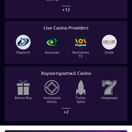
+12
Live Casino Providers
Playtech
Amusnet
BetGames
OnAir
TV
Χαρακτηριστικά Casino
Bonus Buy
Λειτουργία
Turbo
Megaways
Demo
Spins
+2