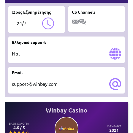
Ώρες Εξυπηρέτησης
CS Channels
24/7
Ελληνικό support
Ναι
Email
support@winbay.com
Winbay Casino
ΒΑΘΜΟΛΟΓΙΑ
ΙΔΡΥΘΗΚΕ
4.6 / 5
2021