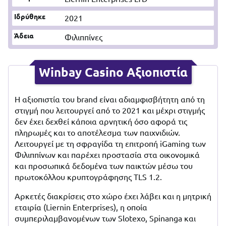
Ιδρύθηκε
2021
Άδεια
Φιλιππίνες
Winbay Casino Αξιοπιστία
Η αξιοπιστία του brand είναι αδιαμφισβήτητη από τη
στιγμή που λειτουργεί από το 2021 και μέχρι στιγμής
δεν έχει δεχθεί κάποια αρνητική όσο αφορά τις
πληρωμές και το αποτέλεσμα των παιχνιδιών.
Λειτουργεί με τη σφραγίδα τη επιτροπή iGaming των
Φιλιππίνων και παρέχει προστασία στα οικονομικά
και προσωπικά δεδομένα των παικτών μέσω του
πρωτοκόλλου κρυπτογράφησης TLS 1.2.
Αρκετές διακρίσεις στο χώρο έχει λάβει και η μητρική
εταιρία (Liernin Enterprises), η οποία
συμπεριλαμβανομένων των Slotexo, Spinanga και