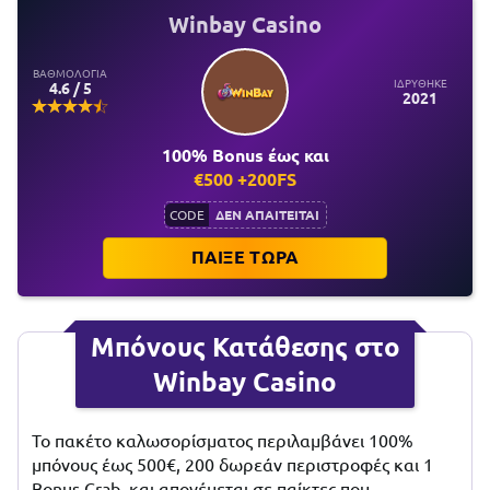
Winbay Casino
ΒΑΘΜΟΛΟΓΙΑ
ΙΔΡΥΘΗΚΕ
4.6 / 5
2021
100% Bonus έως και
€500 +200FS
ΔΕΝ ΑΠΑΙΤΕΙΤΑΙ
CODE
ΠΑΙΞΕ ΤΩΡΑ
Μπόνους Κατάθεσης στο
Winbay Casino
Το πακέτο καλωσορίσματος περιλαμβάνει 100%
μπόνους έως 500€, 200 δωρεάν περιστροφές και 1
Bonus Crab, και απονέμεται σε παίκτες που