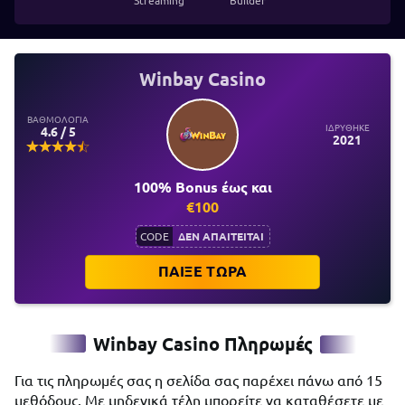
Streaming
Builder
Winbay Casino
ΒΑΘΜΟΛΟΓΙΑ
ΙΔΡΥΘΗΚΕ
4.6 / 5
2021
100% Bonus έως και
€100
ΔΕΝ ΑΠΑΙΤΕΙΤΑΙ
CODE
ΠΑΙΞΕ ΤΩΡΑ
Winbay Casino Πληρωμές
Για τις πληρωμές σας η σελίδα σας παρέχει πάνω από 15
μεθόδους. Με μηδενικά τέλη μπορείτε να καταθέσετε με