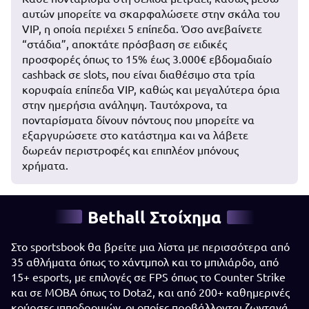
αυτών μπορείτε να σκαρφαλώσετε στην σκάλα του
VIP, η οποία περιέχει 5 επίπεδα. Όσο ανεβαίνετε
“στάδια”, αποκτάτε πρόσβαση σε ειδικές
προσφορές όπως το 15% έως 3.000€ εβδομαδιαίο
cashback σε slots, που είναι διαθέσιμο στα τρία
κορυφαία επίπεδα VIP, καθώς και μεγαλύτερα όρια
στην ημερήσια ανάληψη. Ταυτόχρονα, τα
πονταρίσματα δίνουν πόντους που μπορείτε να
εξαργυρώσετε στο κατάστημα και να λάβετε
δωρεάν περιστροφές και επιπλέον μπόνους
χρήματα.
Bethall Στοίχημα
Στο sportsbook θα βρείτε μια λίστα με περισσότερα από
35 αθλήματα όπως το χάντμπολ και το μπιλιάρδο, από
15+ esports, με επιλογές σε FPS όπως το Counter Strike
και σε MOBA όπως το Dota2, και από 200+ καθημερινές
κούρσες ιπποδρομιών, οι οποίες προβάλλονται ζωντανά