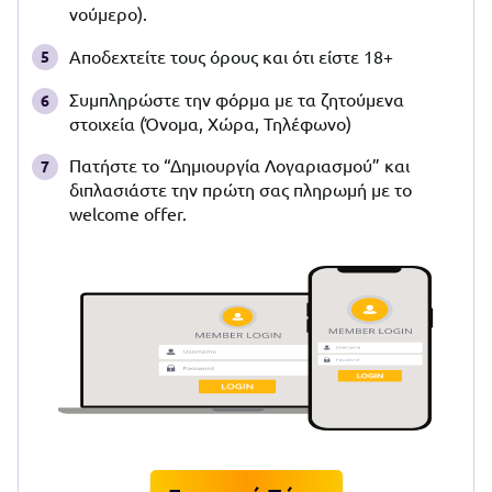
νούμερο).
Αποδεχτείτε τους όρους και ότι είστε 18+
5
Συμπληρώστε την φόρμα με τα ζητούμενα
6
στοιχεία (Όνομα, Χώρα, Τηλέφωνο)
Πατήστε το “Δημιουργία Λογαριασμού” και
7
διπλασιάστε την πρώτη σας πληρωμή με το
welcome offer.