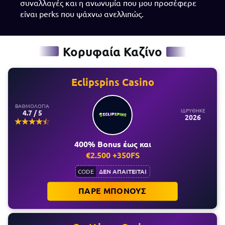
συναλλαγές και η ανωνυμία που μου προσέφερε
είναι perks που ψάχνω ανελλιπώς.
Κορυφαία Καζίνο
Eclipspins Casino
ΒΑΘΜΟΛΟΓΙΑ
ΙΔΡΥΘΗΚΕ
4.7 / 5
2026
400% Bonus έως και
€2.500 +350FS
ΔΕΝ ΑΠΑΙΤΕΙΤΑΙ
CODE
ΠΑΡΕ ΜΠΟΝΟΥΣ