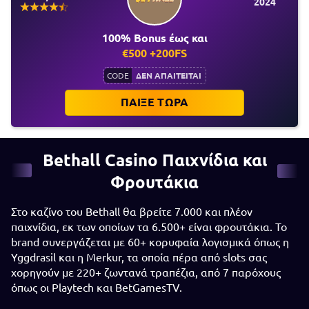
2024
100% Bonus έως και
€500 +200FS
ΔΕΝ ΑΠΑΙΤΕΙΤΑΙ
CODE
ΠΑΙΞΕ ΤΩΡΑ
Bethall Casino Παιχνίδια και
Φρουτάκια
Στο καζίνο του Bethall θα βρείτε 7.000 και πλέον
παιχνίδια, εκ των οποίων τα 6.500+ είναι φρουτάκια. Το
brand συνεργάζεται με 60+ κορυφαία λογισμικά όπως η
Yggdrasil και η Merkur, τα οποία πέρα από slots σας
χορηγούν με 220+ ζωντανά τραπέζια, από 7 παρόχους
όπως οι Playtech και BetGamesTV.