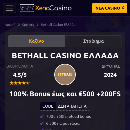
ΝEA CASINO
Αρχική
Κριτικές
Bethall Casino Ελλάδα
Καζίνο
Στοίχημα
BETHALL CASINO ΕΛΛΆΔΑ
ΒΑΘΜΟΛΟΓΙΑ
ΙΔΡΥΘΗΚΕ
4.5/5
2024
100% Bonus έως και
€500 +200FS
CODE
ΔΕΝ ΑΠΑΙΤΕΙΤΑΙ
700€ +50fs reload bonus
6.500+ φρουτάκια