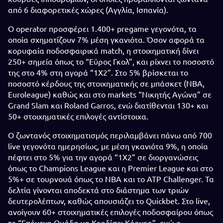
από 6 διαφορετικές χώρες (Αγγλία, Ισπανία).
Ο operator προσφέρει 1.400+ pregame γεγονότα, τα
οποία σχηματίζουν 7% μέση γκανιότα. Όσον αφορά τα
κορυφαία ποδοσφαιρικά match, η στοιχηματική δίνει
250+ σημεία όπως το “Εύρος Γκολ”, και ρίχνει το ποσοστό
της στο 4% στη αγορά “1Χ2”. Στο 5% βρίσκεται το
ποσοστό κέρδους της στοιχηματικής σε μπάσκετ (NBA,
Euroleague) καθώς και στο markets “Νικητής Αγώνα” σε
Grand Slam και Roland Garros, ενώ διατίθενται 130+ και
50+ στοιχηματικές επιλογές αντίστοιχα.
Ο ζωντανός στοιχηματισμός περιλαμβάνει πάνω από 700
live γεγονότα ημερησίως, με μέση γκανιότα 9%, η οποία
πέφτει στο 5% για την αγορά “1Χ2” σε διοργανώσεις
όπως το Champions League και η Premier League και στο
5%+ σε τουρνουά όπως το NBA και το ATP Challenger. Τα
δελτία γίνονται αποδεκτά στο διάστημα των τριών
δευτερολέπτων, καθώς απουσιάζει το Quickbet. Στο live,
ανοίγουν 60+ στοιχηματικές επιλογές ποδοσφαίρου όπως