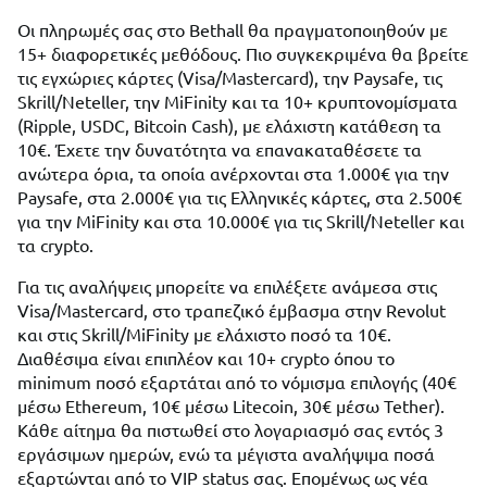
Οι πληρωμές σας στο Bethall θα πραγματοποιηθούν με
15+ διαφορετικές μεθόδους. Πιο συγκεκριμένα θα βρείτε
τις εγχώριες κάρτες (Visa/Mastercard), την Paysafe, τις
Skrill/Neteller, την MiFinity και τα 10+ κρυπτονομίσματα
(Ripple, USDC, Bitcoin Cash), με ελάχιστη κατάθεση τα
10€. Έχετε την δυνατότητα να επανακαταθέσετε τα
ανώτερα όρια, τα οποία ανέρχονται στα 1.000€ για την
Paysafe, στα 2.000€ για τις Ελληνικές κάρτες, στα 2.500€
για την MiFinity και στα 10.000€ για τις Skrill/Neteller και
τα crypto.
Για τις αναλήψεις μπορείτε να επιλέξετε ανάμεσα στις
Visa/Mastercard, στο τραπεζικό έμβασμα στην Revolut
και στις Skrill/MiFinity με ελάχιστο ποσό τα 10€.
Διαθέσιμα είναι επιπλέον και 10+ crypto όπου το
minimum ποσό εξαρτάται από το νόμισμα επιλογής (40€
μέσω Ethereum, 10€ μέσω Litecoin, 30€ μέσω Tether).
Κάθε αίτημα θα πιστωθεί στο λογαριασμό σας εντός 3
εργάσιμων ημερών, ενώ τα μέγιστα αναλήψιμα ποσά
εξαρτώνται από το VIP status σας. Επομένως ως νέα