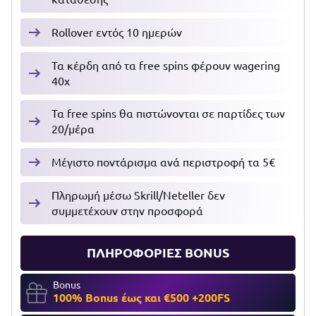
Rollover εντός 10 ημερών
Τα κέρδη από τα free spins φέρουν wagering
40x
Τα free spins θα πιστώνονται σε παρτίδες των
20/μέρα
Μέγιστο ποντάρισμα ανά περιστροφή τα 5€
Πληρωμή μέσω Skrill/Neteller δεν
συμμετέχουν στην προσφορά
ΠΛΗΡΟΦΟΡΙΕΣ BONUS
Bonus
100% Bonus έως και
€500 +200FS