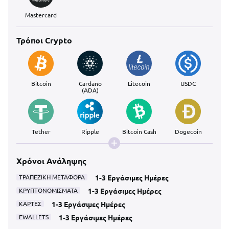
Mastercard
Τρόποι Crypto
Bitcoin
Cardano
Litecoin
USDC
(ADA)
Tether
Ripple
Bitcoin Cash
Dogecoin
Χρόνοι Ανάληψης
ΤΡΑΠΕΖΙΚΉ ΜΕΤΑΦΟΡΆ
1-3 Εργάσιμες Ημέρες
ΚΡΥΠΤΟΝΟΜΊΣΜΑΤΑ
1-3 Εργάσιμες Ημέρες
ΚΆΡΤΕΣ
1-3 Εργάσιμες Ημέρες
EWALLETS
1-3 Εργάσιμες Ημέρες