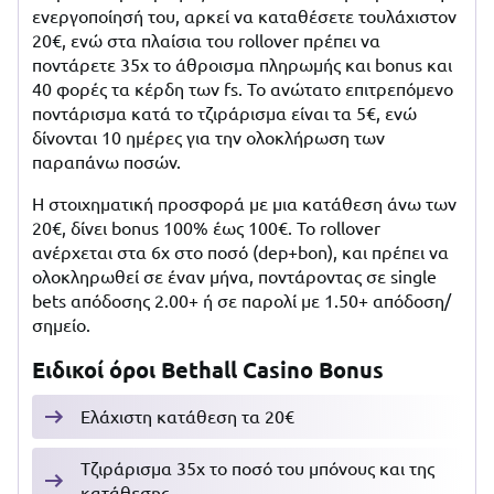
ενεργοποίησή του, αρκεί να καταθέσετε τουλάχιστον
20€, ενώ στα πλαίσια του rollover πρέπει να
ποντάρετε 35x το άθροισμα πληρωμής και bonus και
40 φορές τα κέρδη των fs. Το ανώτατο επιτρεπόμενο
ποντάρισμα κατά το τζιράρισμα είναι τα 5€, ενώ
δίνονται 10 ημέρες για την ολοκλήρωση των
παραπάνω ποσών.
Η στοιχηματική προσφορά με μια κατάθεση άνω των
20€, δίνει bonus 100% έως 100€. Το rollover
ανέρχεται στα 6x στο ποσό (dep+bon), και πρέπει να
ολοκληρωθεί σε έναν μήνα, ποντάροντας σε single
bets απόδοσης 2.00+ ή σε παρολί με 1.50+ απόδοση/
σημείο.
Ειδικοί όροι Bethall Casino Bonus
Ελάχιστη κατάθεση τα 20€
Τζιράρισμα 35x το ποσό του μπόνους και της
κατάθεσης