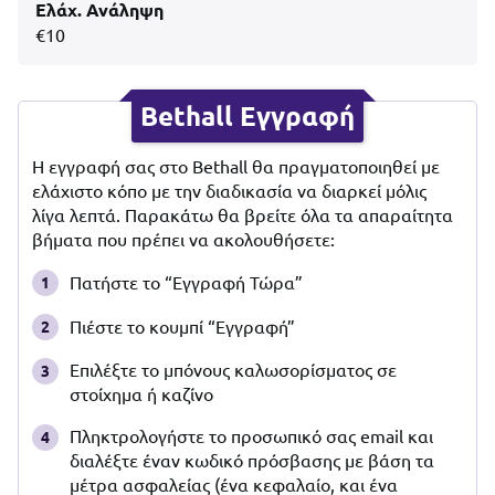
Ελάχ. Ανάληψη
€10
Bethall Εγγραφή
Η εγγραφή σας στο Bethall θα πραγματοποιηθεί με
ελάχιστο κόπο με την διαδικασία να διαρκεί μόλις
λίγα λεπτά. Παρακάτω θα βρείτε όλα τα απαραίτητα
βήματα που πρέπει να ακολουθήσετε:
Πατήστε το “Εγγραφή Τώρα”
1
Πιέστε το κουμπί “Εγγραφή”
2
Επιλέξτε το μπόνους καλωσορίσματος σε
3
στοίχημα ή καζίνο
Πληκτρολογήστε το προσωπικό σας email και
4
διαλέξτε έναν κωδικό πρόσβασης με βάση τα
μέτρα ασφαλείας (ένα κεφαλαίο, και ένα