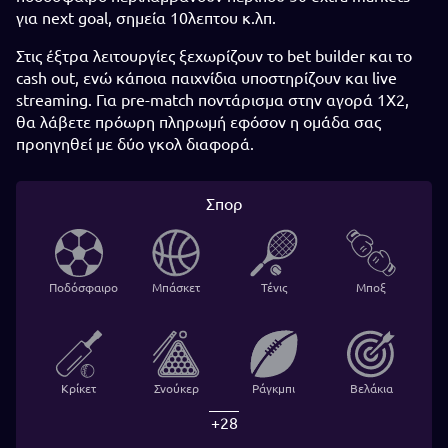
για next goal, σημεία 10λεπτου κ.λπ.
Στις έξτρα λειτουργίες ξεχωρίζουν το bet builder και το
cash out, ενώ κάποια παιχνίδια υποστηρίζουν και live
streaming. Για pre-match ποντάρισμα στην αγορά 1X2,
θα λάβετε πρόωρη πληρωμή εφόσον η ομάδα σας
προηγηθεί με δύο γκολ διαφορά.
Σπορ
Ποδόσφαιρο
Μπάσκετ
Τένις
Μποξ
Κρίκετ
Σνούκερ
Ράγκμπι
Βελάκια
+28