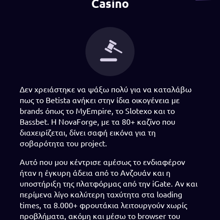
Casino
Δεν χρειάστηκε να ψάξω πολύ για να καταλάβω
πως το Betista ανήκει στην ίδια οικογένεια με
brands όπως το MyEmpire, το Slotexo και το
Bassbet. Η NovaForge, με τα 80+ καζίνο που
διαχειρίζεται, δίνει σαφή εικόνα για τη
σοβαρότητα του project.
Αυτό που μου κέντρισε αμέσως το ενδιαφέρον
ήταν η έγκυρη άδεια από το Ανζουάν και η
υποστήριξη της πλατφόρμας από την iGate. Αν και
περίμενα λίγο καλύτερη ταχύτητα στα loading
times, τα 8.000+ φρουτάκια λειτουργούν χωρίς
προβλήματα, ακόμη και μέσω το browser του