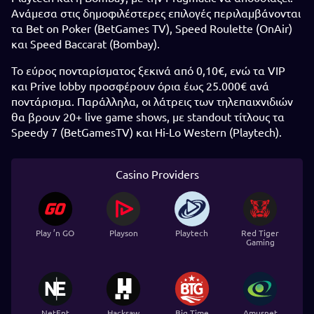
Ανάμεσα στις δημοφιλέστερες επιλογές περιλαμβάνονται
τα Bet on Poker (BetGames TV), Speed Roulette (OnAir)
και Speed Baccarat (Bombay).
Το εύρος πονταρίσματος ξεκινά από 0,10€, ενώ τα VIP
και Prive lobby προσφέρουν όρια έως 25.000€ ανά
ποντάρισμα. Παράλληλα, οι λάτρεις των τηλεπαιχνιδιών
θα βρουν 20+ live game shows, με standout τίτλους τα
Speedy 7 (BetGamesTV) και Hi-Lo Western (Playtech).
Casino Providers
Play ’n GO
Playson
Playtech
Red Tiger
Gaming
NetEnt
Hacksaw
Big Time
Amusnet