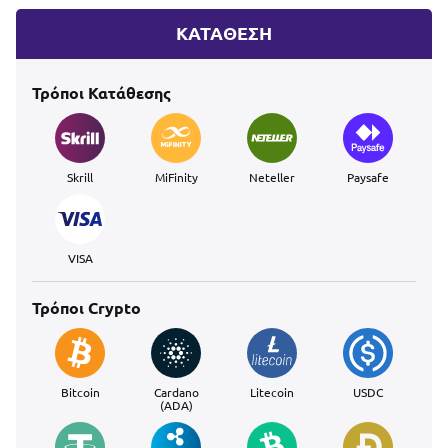
ΚΑΤΑΘΕΣΗ
Τρόποι Κατάθεσης
Skrill
MiFinity
Neteller
Paysafe
VISA
Τρόποι Crypto
Bitcoin
Cardano
Litecoin
USDC
(ADA)