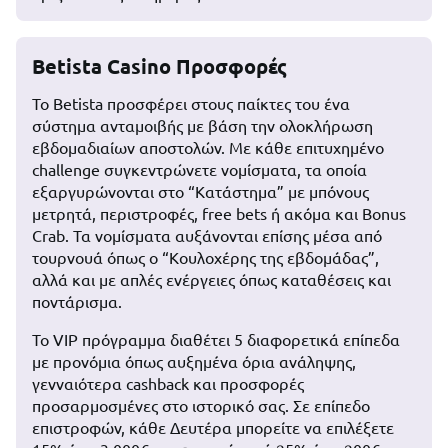
Betista Casino Προσφορές
Το Betista προσφέρει στους παίκτες του ένα
σύστημα ανταμοιβής με βάση την ολοκλήρωση
εβδομαδιαίων αποστολών. Με κάθε επιτυχημένο
challenge συγκεντρώνετε νομίσματα, τα οποία
εξαργυρώνονται στο “Κατάστημα” με μπόνους
μετρητά, περιστροφές, free bets ή ακόμα και Bonus
Crab. Τα νομίσματα αυξάνονται επίσης μέσα από
τουρνουά όπως ο “Κουλοχέρης της εβδομάδας”,
αλλά και με απλές ενέργειες όπως καταθέσεις και
ποντάρισμα.
Το VIP πρόγραμμα διαθέτει 5 διαφορετικά επίπεδα
με προνόμια όπως αυξημένα όρια ανάληψης,
γενναιότερα cashback και προσφορές
προσαρμοσμένες στο ιστορικό σας. Σε επίπεδο
επιστροφών, κάθε Δευτέρα μπορείτε να επιλέξετε