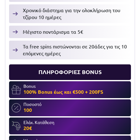
Χρονικό διάστημα για την ολοκλήρωση του
τζίρου 10 ημέρες
Μέγιστο ποντάρισμα τα 5€
Τα free spins πιστώνονται σε 20άδες για τις 10
επόμενες ημέρες
ΠΛΗΡΟΦΟΡΙΕΣ BONUS
Bonus
100% Bonus έως και
€500 + 200FS
Ποσοστό
100
Ελάχ. Κατάθεση
20€