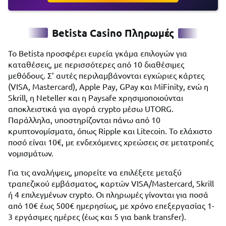
Betista Casino Πληρωμές
Το Betista προσφέρει ευρεία γκάμα επιλογών για
καταθέσεις, με περισσότερες από 10 διαθέσιμες
μεθόδους. Σ’ αυτές περιλαμβάνονται εγχώριες κάρτες
(VISA, Mastercard), Apple Pay, GPay και MiFinity, ενώ η
Skrill, η Neteller και η Paysafe χρησιμοποιούνται
αποκλειστικά για αγορά crypto μέσω UTORG.
Παράλληλα, υποστηρίζονται πάνω από 10
κρυπτονομίσματα, όπως Ripple και Litecoin. Το ελάχιστο
ποσό είναι 10€, με ενδεχόμενες χρεώσεις σε μετατροπές
νομισμάτων.
Για τις αναλήψεις, μπορείτε να επιλέξετε μεταξύ
τραπεζικού εμβάσματος, καρτών VISA/Mastercard, Skrill
ή 4 επιλεγμένων crypto. Οι πληρωμές γίνονται για ποσά
από 10€ έως 500€ ημερησίως, με χρόνο επεξεργασίας 1-
3 εργάσιμες ημέρες (έως και 5 για bank transfer).