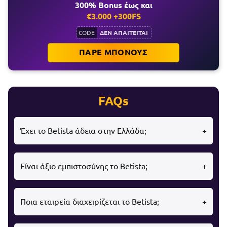
300% Bonus έως και
€3.000 +300FS
ΔΕΝ ΑΠΑΙΤΕΙΤΑΙ
CODE
ΠΑΡΕ ΜΠΟΝΟΥΣ
FAQs
Έχει το Betista άδεια στην Ελλάδα;
Το Betista δεν διαθέτει προς το παρόν άδεια από
Είναι άξιο εμπιστοσύνης το Betista;
την ελληνική κυβέρνηση. Παρ’ όλα αυτά, φέρει
ενεργή αδειοδότηση από την αρμόδια αρχή του
Ανζουάν, που του επιτρέπει να δραστηριοποιείται
Το Betista αποτελεί μια ασφαλή και αξιόπιστη
Ποια εταιρεία διαχειρίζεται το Betista;
στον χώρο των online τυχερών παιχνιδιών.
επιλογή, καθώς διαθέτει επίσημη αδειοδότηση από
το Ανζουάν και εφαρμόζει ισχυρά μέτρα