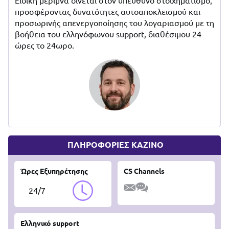
Ειδική μέριμνα δίνεται στον υπεύθυνο στοιχηματισμό,
προσφέροντας δυνατότητες αυτοαποκλεισμού και
προσωρινής απενεργοποίησης του λογαριασμού με τη
βοήθεια του ελληνόφωνου support, διαθέσιμου 24
ώρες το 24ωρο.
ΠΛΗΡΟΦΟΡΙΕΣ ΚΑΖΙΝΟ
Ώρες Εξυπηρέτησης
CS Channels
24/7
Ελληνικό support