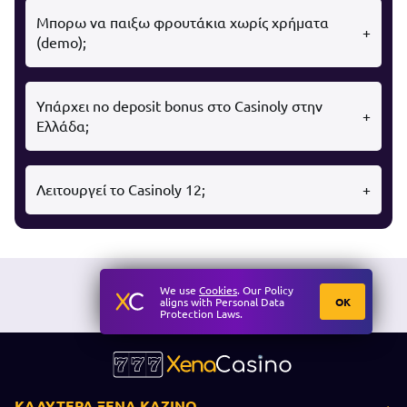
ανεξάρτητο ρυθμιστικό φορέα (AskGamblers).
Δεν υπάρχει καμία υποχρέωση από Έλληνα παίκτη
Μπορω να παιξω φρουτάκια χωρίς χρήματα
να αποδώσει φόρους για τα κέρδη του από το
(demo);
καζίνο. Όλα τα κέρδη σας είναι αφορολόγητα.
Μπορείτε. Απλά η συγκεκριμένη επιλογή είναι
Υπάρχει no deposit bonus στο Casinoly στην
διαθέσιμη όταν δεν έχετε κάνει login αυτό
Ελλάδα;
σημαίνει, οτι για να παίξετε κάποιο slot δωρεάν,
θα πρέπει να αποσυνδεθείτε από τον λογαριασμό
σας και μετά να επιλέξετε το παιχνίδι που θέλετε
Αν και δεν υπάρχει αυτή η επιλογή, μπορείτε
Λειτουργεί το Casinoly 12;
να δοκιμάσετε σε demo.
έμμεσα να λάβετε έπαθλα χωρίς απαίτηση
κατάθεσης. Ένα από αυτά είναι το “Σωστό ή
Λάθος”, μια προσφορά του καζίνο που δεν απαιτεί
Η λειτουργία του Casinoly 12 δεν υφίσταται πλέον.
κατάθεση και δίνει έπαθλο €2000.
Μπορείτε να αναζητήσετε το Casinoly1865 για να
προχωρήσετε στη σύνδεση σας. Επιπλέον, πατήστε
We use
Cookies
. Our Policy
OK
aligns with Personal Data
πάνω στο σύνδεσμο μας και θα βρεθείτε άμεσα
Protection Laws.
στο ενεργό mirror.
ΚΑΛΎΤΕΡΑ ΞΈΝΑ ΚΑΖΊΝΟ