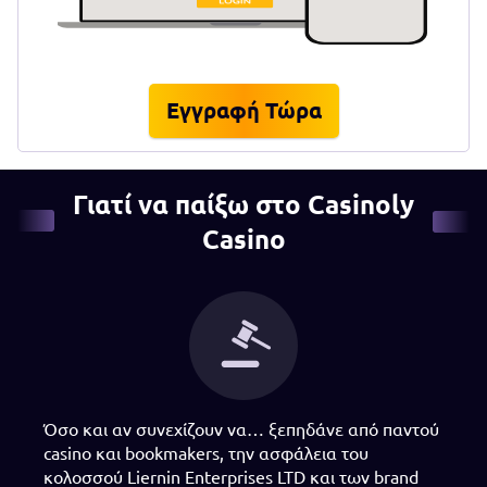
Εγγραφή Τώρα
Γιατί να παίξω στο Casinoly
Casino
Όσο και αν συνεχίζουν να… ξεπηδάνε από παντού
casino και bookmakers, την ασφάλεια του
κολοσσού Liernin Enterprises LTD και των brand