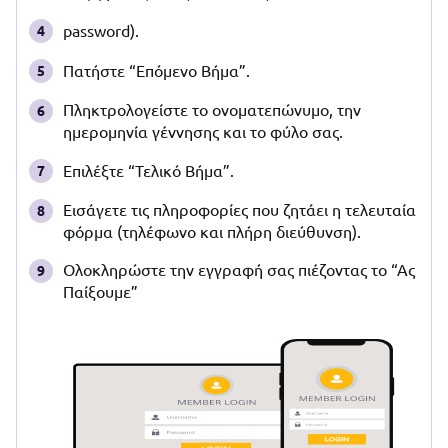
password).
4
Πατήστε “Επόμενο Βήμα”.
5
Πληκτρολογείστε το ονοματεπώνυμο, την
6
ημερομηνία γέννησης και το φύλο σας.
Επιλέξτε “Τελικό Βήμα”.
7
Εισάγετε τις πληροφορίες που ζητάει η τελευταία
8
φόρμα (τηλέφωνο και πλήρη διεύθυνση).
Ολοκληρώστε την εγγραφή σας πιέζοντας το “Ας
9
Παίξουμε”