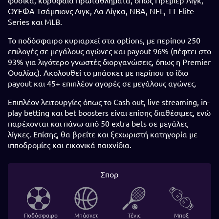
φυσικά, κορυφαία πρωταθλήματα, όπως Πρέμιερ Λιγκ,
ΟΥΕΦΑ Τσάμπιονς Λιγκ, Λα Λίγκα, NBA, NFL, TT Elite
Series και MLB.
Το ποδόσφαιρο κυριαρχεί στα options, με περίπου 250
επιλογές σε μεγάλους αγώνες και payout 96% (πέφτει στο
93% για λιγότερο γνωστές διοργανώσεις, όπως η Premier
Ουαλίας). Ακολουθεί το μπάσκετ με περίπου το ίδιο
payout και 45+ επιπλέον αγορές σε μεγάλους αγώνες.
Επιπλέον λειτουργίες όπως το Cash out, live streaming, in-
play betting και bet boosters είναι επίσης διαθέσιμες, ενώ
παρέχονται και πάνω από 50 extra bets σε μεγάλες
λίγκες. Επίσης, θα βρείτε και ξεχωριστή κατηγορία με
ιπποδρομίες και εικονικά παιχνίδια.
Σπορ
Ποδόσφαιρο
Μπάσκετ
Τένις
Μποξ