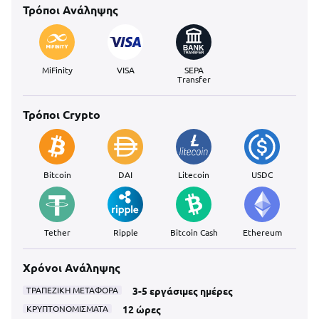
Τρόποι Ανάληψης
MiFinity
VISA
SEPA
Transfer
Τρόποι Crypto
Bitcoin
DAI
Litecoin
USDC
Tether
Ripple
Bitcoin Cash
Ethereum
Χρόνοι Ανάληψης
ΤΡΑΠΕΖΙΚΉ ΜΕΤΑΦΟΡΆ
3-5 εργάσιμες ημέρες
ΚΡΥΠΤΟΝΟΜΊΣΜΑΤΑ
12 ώρες