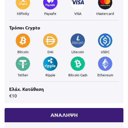
MiFinity
Paysafe
VISA
Mastercard
Τρόποι Crypto
Bitcoin
DAI
Litecoin
USDC
Tether
Ripple
Bitcoin Cash
Ethereum
Ελάχ. Κατάθεση
€10
ΑΝΑΛΗΨΗ