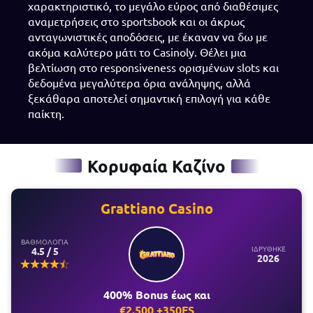
χαρακτηριστικό, το μεγάλο εύρος από διαθέσιμες
αναμετρήσεις στο sportsbook και οι άκρως
ανταγωνιστικές αποδόσεις, με έκαναν να δω με
ακόμα καλύτερο μάτι το Casinoly. Θέλει μια
βελτίωση στο responsiveness ορισμένων slots και
δεδομένα μεγαλύτερα όρια ανάληψης, αλλά
ξεκάθαρα αποτελεί σημαντική επιλογή για κάθε
παίκτη.
Κορυφαία Καζίνο
Grattiano Casino
ΒΑΘΜΟΛΟΓΙΑ
ΙΔΡΥΘΗΚΕ
4.5 / 5
2026
400% Bonus έως και
€2.500 +350FS