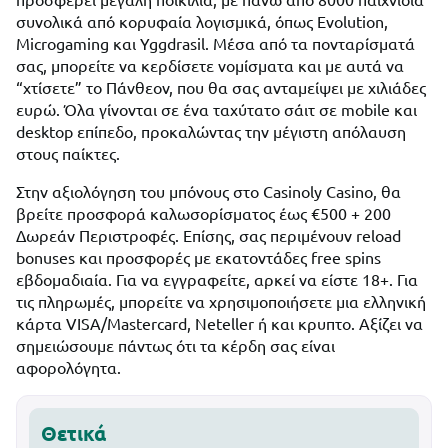
προσφέρει μεγάλη ποικιλία, με πάνω από 8000 παιχνίδια
συνολικά από κορυφαία λογισμικά, όπως Evolution,
Microgaming και Yggdrasil. Μέσα από τα πονταρίσματά
σας, μπορείτε να κερδίσετε νομίσματα και με αυτά να
“χτίσετε” το Πάνθεον, που θα σας ανταμείψει με χιλιάδες
ευρώ. Όλα γίνονται σε ένα ταχύτατο σάιτ σε mobile και
desktop επίπεδο, προκαλώντας την μέγιστη απόλαυση
στους παίκτες.
Στην αξιολόγηση του μπόνους στο Casinoly Casino, θα
βρείτε προσφορά καλωσορίσματος έως €500 + 200
Δωρεάν Περιστροφές. Επίσης, σας περιμένουν reload
bonuses και προσφορές με εκατοντάδες free spins
εβδομαδιαία. Για να εγγραφείτε, αρκεί να είστε 18+. Για
τις πληρωμές, μπορείτε να χρησιμοποιήσετε μια ελληνική
κάρτα VISA/Mastercard, Neteller ή και κρυπτο. Αξίζει να
σημειώσουμε πάντως ότι τα κέρδη σας είναι
αφορολόγητα.
Θετικά