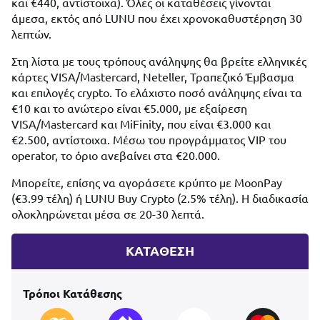
και €440, αντίστοιχα). Όλες οι καταθέσεις γίνονται
άμεσα, εκτός από LUNU που έχει χρονοκαθυστέρηση 30
λεπτών.
Στη λίστα με τους τρόπους ανάληψης θα βρείτε ελληνικές
κάρτες VISA/Mastercard, Neteller, Τραπεζικό Έμβασμα
και επιλογές crypto. Το ελάχιστο ποσό ανάληψης είναι τα
€10 και το ανώτερο είναι €5.000, με εξαίρεση
VISA/Mastercard και MiFinity, που είναι €3.000 και
€2.500, αντίστοιχα. Μέσω του προγράμματος VIP του
operator, το όριο ανεβαίνει στα €20.000.
Μπορείτε, επίσης να αγοράσετε κρύπτο με MoonPay
(€3.99 τέλη) ή LUNU Buy Crypto (2.5% τέλη). Η διαδικασία
ολοκληρώνεται μέσα σε 20-30 λεπτά.
ΚΑΤΑΘΕΣΗ
Τρόποι Κατάθεσης