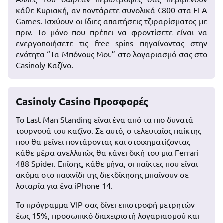
κάθε Κυριακή, αν ποντάρετε συνολικά €800 στα ELA
Games. Ισχύουν οι ίδιες απαιτήσεις τζιραρίσματος με
πριν. Το μόνο που πρέπει να φροντίσετε είναι να
ενεργοποιήσετε τις free spins πηγαίνοντας στην
ενότητα “Τα Μπόνους Μου” στο λογαριασμό σας στο
Casinoly Καζίνο.
Casinoly Casino Προσφορές
Το Last Man Standing είναι ένα από τα πιο δυνατά
τουρνουά του καζίνο. Σε αυτό, ο τελευταίος παίκτης
που θα μείνει ποντάροντας και στοιχηματίζοντας
κάθε μέρα ανελλιπώς θα κάνει δική του μια Ferrari
488 Spider. Επίσης, κάθε μήνα, οι παίκτες που είναι
ακόμα στο παιχνίδι της διεκδίκησης μπαίνουν σε
λοταρία για ένα iPhone 14.
Το πρόγραμμα VIP σας δίνει επιστροφή μετρητών
έως 15%, προσωπικό διαχειριστή λογαριασμού και