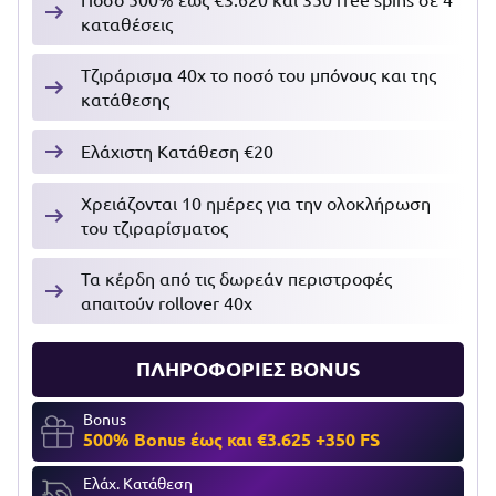
Ποσό 500% έως €3.620 και 350 free spins σε 4
καταθέσεις
Τζιράρισμα 40x το ποσό του μπόνους και της
κατάθεσης
Ελάχιστη Κατάθεση €20
Χρειάζονται 10 ημέρες για την ολοκλήρωση
του τζιραρίσματος
Τα κέρδη από τις δωρεάν περιστροφές
απαιτούν rollover 40x
ΠΛΗΡΟΦΟΡΙΕΣ BONUS
Bonus
500% Bonus έως και
€3.625 +350 FS
Ελάχ. Κατάθεση