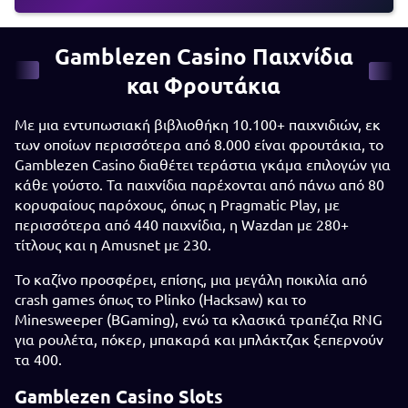
Gamblezen Casino Παιχνίδια
και Φρουτάκια
Με μια εντυπωσιακή βιβλιοθήκη 10.100+ παιχνιδιών, εκ
των οποίων περισσότερα από 8.000 είναι φρουτάκια, το
Gamblezen Casino διαθέτει τεράστια γκάμα επιλογών για
κάθε γούστο. Τα παιχνίδια παρέχονται από πάνω από 80
κορυφαίους παρόχους, όπως η Pragmatic Play, με
περισσότερα από 440 παιχνίδια, η Wazdan με 280+
τίτλους και η Amusnet με 230.
Το καζίνο προσφέρει, επίσης, μια μεγάλη ποικιλία από
crash games όπως το Plinko (Hacksaw) και το
Minesweeper (BGaming), ενώ τα κλασικά τραπέζια RNG
για ρουλέτα, πόκερ, μπακαρά και μπλάκτζακ ξεπερνούν
τα 400.
Gamblezen Casino Slots