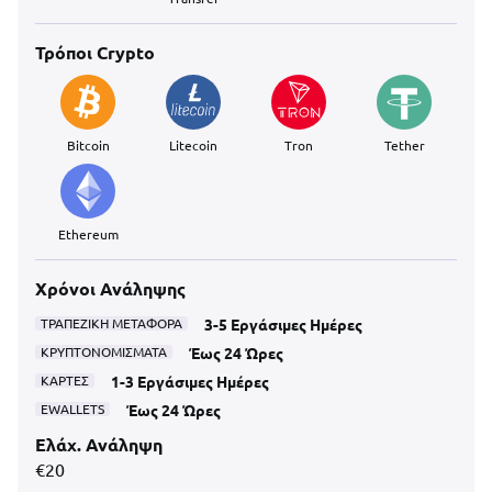
Τρόποι Crypto
Bitcoin
Litecoin
Tron
Tether
Ethereum
Χρόνοι Ανάληψης
ΤΡΑΠΕΖΙΚΉ ΜΕΤΑΦΟΡΆ
3-5 Εργάσιμες Ημέρες
ΚΡΥΠΤΟΝΟΜΊΣΜΑΤΑ
Έως 24 Ώρες
ΚΆΡΤΕΣ
1-3 Εργάσιμες Ημέρες
EWALLETS
Έως 24 Ώρες
Ελάχ. Ανάληψη
€20