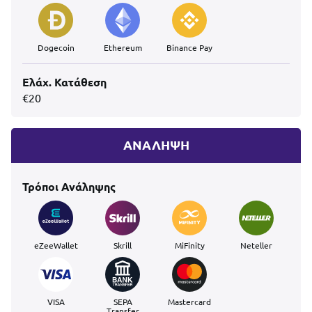
Dogecoin
Ethereum
Binance Pay
Ελάχ. Κατάθεση
€20
ΑΝΑΛΗΨΗ
Τρόποι Ανάληψης
eZeeWallet
Skrill
MiFinity
Neteller
VISA
SEPA
Mastercard
Transfer