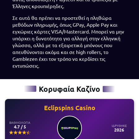
Έλληνες κρουπιέρηδες.
Σε αυτά θα πρέπει να προστεθεί η πληθώρα
μεθόδων πληρωμής, όπως GPay, Apple Pay και
εγχώριες κάρτες VISA/Mastercard. Μπορεί να μην
υπάρχει η δυνατότητα για αλλαγή στην ελληνική
γλώσσα, αλλά με τα εξαιρετικά μπόνους που
απευθύνονται ακόμα και σε high rollers, το
Gamblezen έχει τον τρόπο να κερδίσει τις
εντυπώσεις.
Κορυφαία Καζίνο
Eclipspins Casino
ΒΑΘΜΟΛΟΓΙΑ
ΙΔΡΥΘΗΚΕ
4.7 / 5
2026