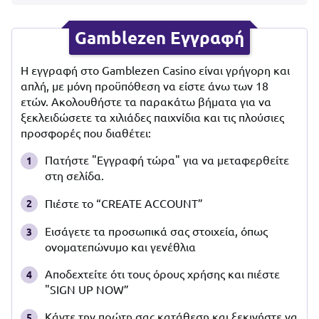
Gamblezen Εγγραφή
Η εγγραφή στο Gamblezen Casino είναι γρήγορη και
απλή, με μόνη προϋπόθεση να είστε άνω των 18
ετών. Ακολουθήστε τα παρακάτω βήματα για να
ξεκλειδώσετε τα χιλιάδες παιχνίδια και τις πλούσιες
προσφορές που διαθέτει:
Πατήστε "Εγγραφή τώρα" για να μεταφερθείτε
1
στη σελίδα.
Πιέστε το “CREATE ACCOUNT”
2
Εισάγετε τα προσωπικά σας στοιχεία, όπως
3
ονοματεπώνυμο και γενέθλια
Αποδεχτείτε ότι τους όρους χρήσης και πιέστε
4
"SIGN UP NOW”
Κάντε την πρώτη σας κατάθεση και ξεκινήστε να
5