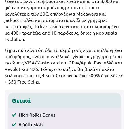
Συγκεκριμένα, τα φρουτάκια είναι κάπου στα 8.000 και
φέρνουν αγοραστά μπόνους με πονταρίσματα
μεγαλύτερα των 20€, επιλογές για Megaways και
jackpots, αλλά και αυτόματο παιχνίδι με γρήγορες
περιστροφές. Το live casino είναι και αυτό πλαισιωμένο
με 400+ τραπέζια από 10 παρόχους, όπως η κορυφαία
Evolution.
Σημαντικό είναι ότι όλα τα κέρδη σας είναι απαλλαγμένα
από φόρους, ενώ οι συναλλαγές γίνονται γρήγορα μέσω
εγχώριες VISA/Mastercard και GPay/Apple Pay, αλλά και
Revolut και N26. Τέλος, στο καζίνο θα βρείτε πακέτο
καλωσορίσματος 4 καταθέσεων με ένα 500% έως 3625€
+ 350 Free Spins.
Θετικά
High Roller Bonus
8.000+ slots