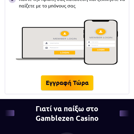
παίζετε με το μπόνους σας
Εγγραφή Τώρα
Γιατί να παίξω στο
Gamblezen Casino