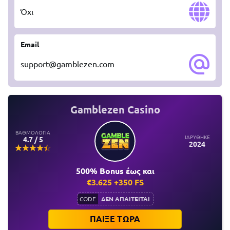
Όχι
Email
support@gamblezen.com
Gamblezen Casino
ΒΑΘΜΟΛΟΓΙΑ
ΙΔΡΥΘΗΚΕ
4.7 / 5
2024
500% Bonus έως και
€3.625 +350 FS
ΔΕΝ ΑΠΑΙΤΕΙΤΑΙ
CODE
ΠΑΙΞΕ ΤΩΡΑ