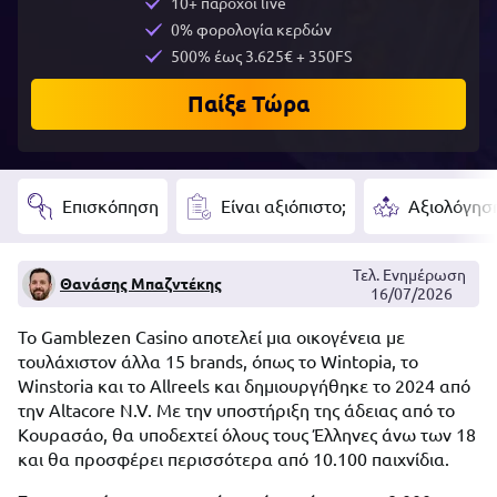
10+ πάροχοι live
0% φορολογία κερδών
500% έως 3.625€ + 350FS
Παίξε Τώρα
Επισκόπηση
Είναι αξιόπιστο;
Αξιολόγησ
Τελ. Ενημέρωση
Θανάσης Μπαζντέκης
16/07/2026
Το Gamblezen Casino αποτελεί μια οικογένεια με
τουλάχιστον άλλα 15 brands, όπως το Wintopia, το
Winstoria και το Allreels και δημιουργήθηκε το 2024 από
την Altacore N.V. Με την υποστήριξη της άδειας από το
Κουρασάο, θα υποδεχτεί όλους τους Έλληνες άνω των 18
και θα προσφέρει περισσότερα από 10.100 παιχνίδια.