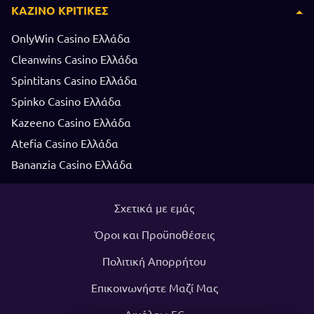
ΚΑΖΊΝΟ ΚΡΙΤΙΚΈΣ
OnlyWin Casino Ελλάδα
Cleanwins Casino Ελλάδα
Spintitans Casino Ελλάδα
Spinko Casino Ελλάδα
Kazeeno Casino Ελλάδα
Atefia Casino Ελλάδα
Bananzia Casino Ελλάδα
Σχετικά με εμάς
Όροι και Προϋποθέσεις
Πολιτική Απορρήτου
Επικοινωνήστε Μαζί Μας