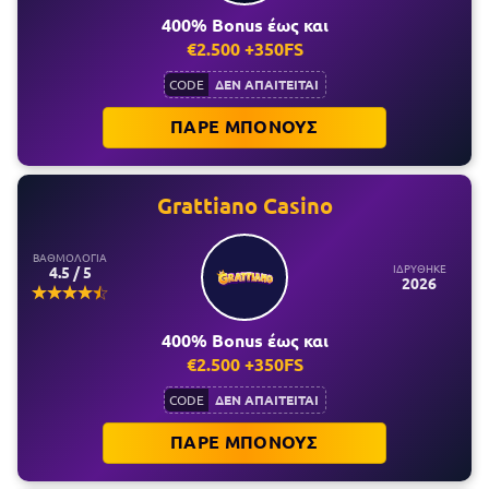
400% Bonus έως και
€2.500 +350FS
ΔΕΝ ΑΠΑΙΤΕΙΤΑΙ
CODE
ΠΑΡΕ ΜΠΟΝΟΥΣ
Grattiano Casino
ΒΑΘΜΟΛΟΓΙΑ
ΙΔΡΥΘΗΚΕ
4.5 / 5
2026
400% Bonus έως και
€2.500 +350FS
ΔΕΝ ΑΠΑΙΤΕΙΤΑΙ
CODE
ΠΑΡΕ ΜΠΟΝΟΥΣ