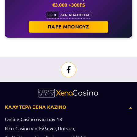
€3.000 +300FS
ΔΕΝ ΑΠΑΙΤΕΙΤΑΙ
CODE
ΠΑΡΕ ΜΠΟΝΟΥΣ
ΚΑΛΎΤΕΡΑ ΞΈΝΑ ΚΑΖΊΝΟ
Online Casino άνω των 18
Νέα Casino για Έλληνες Παίκτες