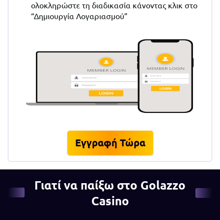
ολοκληρώστε τη διαδικασία κάνοντας κλικ στο
“Δημιουργία Λογαριασμού”
Εγγραφή Τώρα
Γιατί να παίξω στο Golazzo
Casino