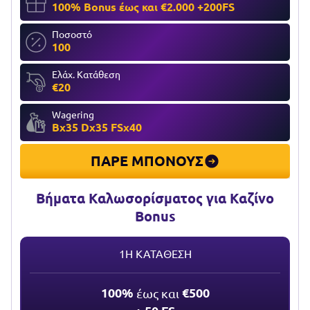
100% Bonus έως και
€2.000 +200FS
Ποσοστό
100
Ελάχ. Κατάθεση
€20
Wagering
Bx35 Dx35 FSx40
ΠΑΡΕ ΜΠΟΝΟΥΣ
Βήματα Καλωσορίσματος για Καζίνο
Bonus
1Η ΚΑΤΆΘΕΣΗ
100%
€500
έως και