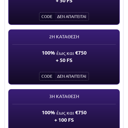
+
50 FS
CODE
ΔΕΝ ΑΠΑΙΤΕΙΤΑΙ
2Η ΚΑΤΆΘΕΣΗ
100%
€750
έως και
+
50 FS
CODE
ΔΕΝ ΑΠΑΙΤΕΙΤΑΙ
3Η ΚΑΤΆΘΕΣΗ
100%
€750
έως και
+
100 FS