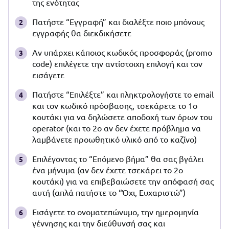
της ενότητας
Πατήστε “Εγγραφή” και διαλέξτε ποιο μπόνους
2
εγγραφής θα διεκδικήσετε
Αν υπάρχει κάποιος κωδικός προσφοράς (promo
3
code) επιλέγετε την αντίστοιχη επιλογή και τον
εισάγετε
Πατήστε “Επιλέξτε” και πληκτρολογήστε το email
4
και τον κωδικό πρόσβασης, τσεκάρετε το 1ο
κουτάκι για να δηλώσετε αποδοχή των όρων του
operator (και το 2ο αν δεν έχετε πρόβλημα να
λαμβάνετε προωθητικό υλικό από το καζίνο)
Επιλέγοντας το “Επόμενο βήμα” θα σας βγάλει
5
ένα μήνυμα (αν δεν έχετε τσεκάρει το 2ο
κουτάκι) για να επιβεβαιώσετε την απόφασή σας
αυτή (απλά πατήστε το “Όχι, Ευχαριστώ”)
Εισάγετε το ονοματεπώνυμο, την ημερομηνία
6
γέννησης και την διεύθυνσή σας και