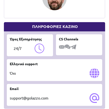
ΠΛΗΡΟΦΟΡΙΕΣ ΚΑΖΙΝΟ
Ώρες Εξυπηρέτησης
CS Channels
24/7
Ελληνικό support
Όχι
Email
support@golazzo.com