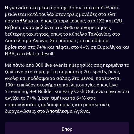
Η γκανιότα στο μέσο όρο της βρίσκεται στο 7+% και
μειώνεται κατά τουλάχιστον τρεις μονάδες στα ελίτ
πρωταθλήματα, όπως Europa League, στο 1Χ2 και O/U.
Βέβαια, σκαρφαλώνει στο 8+% σε αναμετρήσεις
δεύτερης ταχύτητας, όπως το κύπελλο Τανζανίας, στο
Αποτέλεσμα Αγώνα. Στο μπάσκετ, το περιθώριο
βρίσκεται στο 7+% και πέφτει στο 4+% σε Ευρωλίγκα και
ΝΒΑ, στο Match Result.
Με πάνω από 800 live events ημερησίως σας περιμένει το
ζωντανό στοίχημα, με τη συμμετοχή 20+ sports, όπως
γκολφ και ποδόσφαιρο σάλας. Στο μενού, παρέχονται
100+ επιπλέον στοιχήματα και λειτουργίες όπως Live
Streaming, Bet Builder και Early Cash Out, ενώ η γκανιότα
αγγίζει το 7+% (μέση τιμή) και το 6+% στις
πρωτοκλασάτες ποδοσφαιρικές και μπασκετικές
διοργανώσεις, στο Αποτέλεσμα Αγώνα.
Σπορ