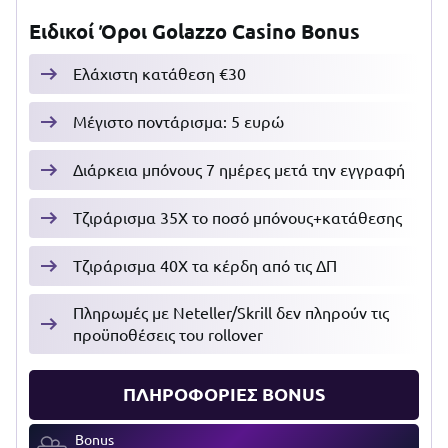
Ειδικοί Όροι Golazzo Casino Bonus
Ελάχιστη κατάθεση €30
Μέγιστο ποντάρισμα: 5 ευρώ
Διάρκεια μπόνους 7 ημέρες μετά την εγγραφή
Τζιράρισμα 35Χ το ποσό μπόνους+κατάθεσης
Τζιράρισμα 40Χ τα κέρδη από τις ΔΠ
Πληρωμές με Neteller/Skrill δεν πληρούν τις
προϋποθέσεις του rollover
ΠΛΗΡΟΦΟΡΙΕΣ BONUS
Bonus