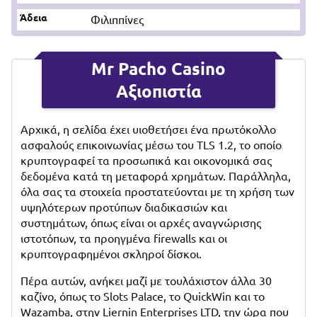
Άδεια
Φιλιππίνες
Mr Pacho Casino
Αξιοπιστία
Αρχικά, η σελίδα έχει υιοθετήσει ένα πρωτόκολλο
ασφαλούς επικοινωνίας μέσω του TLS 1.2, το οποίο
κρυπτογραφεί τα προσωπικά και οικονομικά σας
δεδομένα κατά τη μεταφορά χρημάτων. Παράλληλα,
όλα σας τα στοιχεία προστατεύονται με τη χρήση των
υψηλότερων προτύπων διαδικασιών και
συστημάτων, όπως είναι οι αρχές αναγνώρισης
ιστοτόπων, τα προηγμένα firewalls και οι
κρυπτογραφημένοι σκληροί δίσκοι.
Πέρα αυτών, ανήκει μαζί με τουλάχιστον άλλα 30
καζίνο, όπως το Slots Palace, το QuickWin και το
Wazamba, στην Liernin Enterprises LTD, την ώρα που