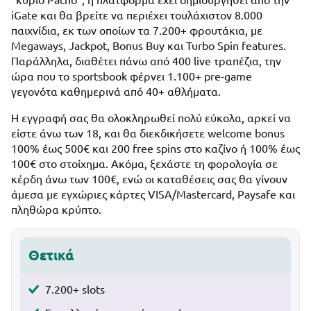
“κύριο Pacho”, η πλατφόρμα έχει δημιουργηθεί από την
iGate και θα βρείτε να περιέχει τουλάχιστον 8.000
παιχνίδια, εκ των οποίων τα 7.200+ φρουτάκια, με
Megaways, Jackpot, Bonus Buy και Turbo Spin features.
Παράλληλα, διαθέτει πάνω από 400 live τραπέζια, την
ώρα που το sportsbook φέρνει 1.100+ pre-game
γεγονότα καθημερινά από 40+ αθλήματα.
Η εγγραφή σας θα ολοκληρωθεί πολύ εύκολα, αρκεί να
είστε άνω των 18, και θα διεκδικήσετε welcome bonus
100% έως 500€ και 200 free spins στο καζίνο ή 100% έως
100€ στο στοίχημα. Ακόμα, ξεχάστε τη φορολογία σε
κέρδη άνω των 100€, ενώ οι καταθέσεις σας θα γίνουν
άμεσα με εγχώριες κάρτες VISA/Mastercard, Paysafe και
πληθώρα κρύπτο.
Θετικά
7.200+ slots