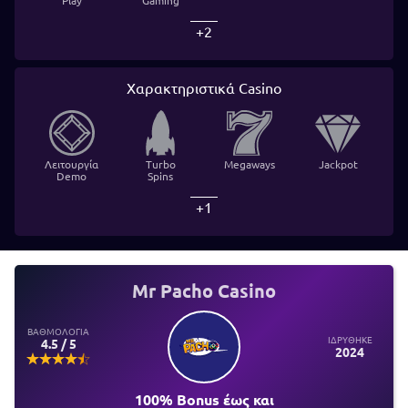
Play
Gaming
+2
Χαρακτηριστικά Casino
Λειτουργία
Turbo
Megaways
Jackpot
Demo
Spins
+1
Mr Pacho Casino
ΒΑΘΜΟΛΟΓΙΑ
ΙΔΡΥΘΗΚΕ
4.5 / 5
2024
100% Bonus έως και