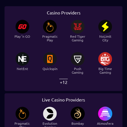
Casino Providers
Play ’n GO
Pragmatic
Red Tiger
NoLimit
Play
Gaming
City
NetEnt
Quickspin
Push
Big Time
Gaming
Gaming
+12
Live Casino Providers
Pragmatic
Evolution
Bombay
Atmosfera