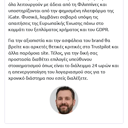
όλα λειτουργούν με άδεια από τη Φιλιππίνες και
υποστηρίζονται από την φημισμένη πλατφόρμα της
iGate. Φυσικά, λαμβάνει σοβαρά υπόψη τις
απαιτήσεις της Ευρωπαϊκής Ένωσης πάνω στο
κομμάτι του ξεπλύματος χρήματος και του GDPR.
Για την αξιοπιστία και την ασφάλεια του brand θα
βρείτε και αρκετές θετικές κριτικές στο Trustpilot και
άλλα παρόμοια site. Τέλος, για την δική σας
προστασία διαθέτει επιλογές υπεύθυνου
στοιχηματισμού όπως είναι το διάλειμμα 24 ωρών και
η απενεργοποίηση του λογαριασμού σας για το
χρονικό διάστημα που εσείς διαλέξετε.