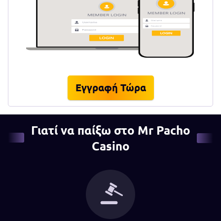
Εγγραφή Τώρα
Γιατί να παίξω στο Mr Pacho
Casino