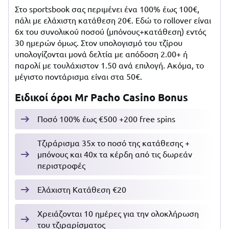
Στο sportsbook σας περιμένει ένα 100% έως 100€,
πάλι με ελάχιστη κατάθεση 20€. Εδώ το rollover είναι
6x του συνολικού ποσού (μπόνους+κατάθεση) εντός
30 ημερών όμως. Στον υπολογισμό του τζίρου
υπολογίζονται μονά δελτία με απόδοση 2.00+ ή
παρολί με τουλάχιστον 1.50 ανά επιλογή. Ακόμα, το
μέγιστο ποντάρισμα είναι στα 50€.
Ειδικοί όροι Mr Pacho Casino Bonus
Ποσό 100% έως €500 +200 free spins
Τζιράρισμα 35x το ποσό της κατάθεσης +
μπόνους και 40x τα κέρδη από τις δωρεάν
περιστροφές
Ελάχιστη Κατάθεση €20
Χρειάζονται 10 ημέρες για την ολοκλήρωση
του τζιραρίσματος