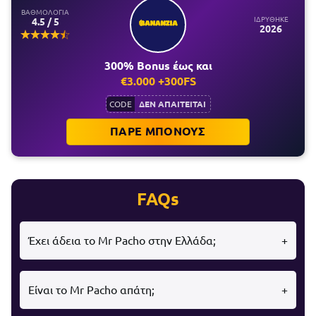
ΒΑΘΜΟΛΟΓΙΑ
ΙΔΡΥΘΗΚΕ
4.5 / 5
2026
300% Bonus έως και
€3.000 +300FS
ΔΕΝ ΑΠΑΙΤΕΙΤΑΙ
CODE
ΠΑΡΕ ΜΠΟΝΟΥΣ
FAQs
Έχει άδεια το Mr Pacho στην Ελλάδα;
Το καζίνο μπορεί να μην φέρει άδεια από την
Είναι το Mr Pacho απάτη;
επιτροπή παιγνίων της χώρας μας, παρόλα αυτά