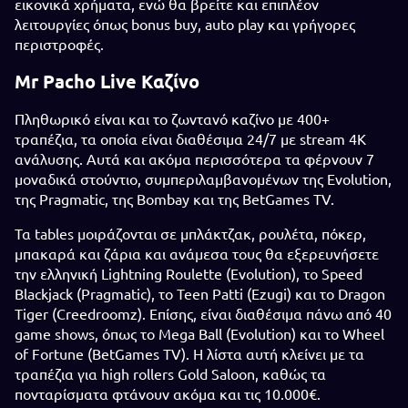
εικονικά χρήματα, ενώ θα βρείτε και επιπλέον
λειτουργίες όπως bonus buy, auto play και γρήγορες
περιστροφές.
Mr Pacho Live Καζίνο
Πληθωρικό είναι και το ζωντανό καζίνο με 400+
τραπέζια, τα οποία είναι διαθέσιμα 24/7 με stream 4Κ
ανάλυσης. Αυτά και ακόμα περισσότερα τα φέρνουν 7
μοναδικά στούντιο, συμπεριλαμβανομένων της Evolution,
της Pragmatic, της Bombay και της BetGames TV.
Τα tables μοιράζονται σε μπλάκτζακ, ρουλέτα, πόκερ,
μπακαρά και ζάρια και ανάμεσα τους θα εξερευνήσετε
την ελληνική Lightning Roulette (Evolution), το Speed
Blackjack (Pragmatic), το Teen Patti (Ezugi) και το Dragon
Tiger (Creedroomz). Επίσης, είναι διαθέσιμα πάνω από 40
game shows, όπως το Mega Ball (Evolution) και το Wheel
of Fortune (BetGames TV). Η λίστα αυτή κλείνει με τα
τραπέζια για high rollers Gold Saloon, καθώς τα
πονταρίσματα φτάνουν ακόμα και τις 10.000€.