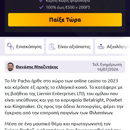
Κέρδη χωρίς φορολογία
100% έως €500 + 200FS
Παίξε Τώρα
Επισκόπηση
Είναι αξιόπιστο;
Αξιολόγησ
Τελ. Ενημέρωση
Θανάσης Μπαζντέκης
16/07/2026
Το Mr Pacho ήρθε στο χώρο των online casino το 2023
και κέρδισε εξ αρχής το ελληνικό κοινό. Το κατάφερε με
τη βοήθεια της Liernin Enterprises LTD, του ομίλου που
είναι υπεύθυνος και για τα κορυφαία Betalright, Powbet
και Kingmaker. Ως προς την άδεια λειτουργίας, φέρει την
έγκριση από την επιτροπή παιγνίων των Φιλιππίνων.
Μέσα σε ένα μουσικό θέμα και πρωταγωνιστή τον