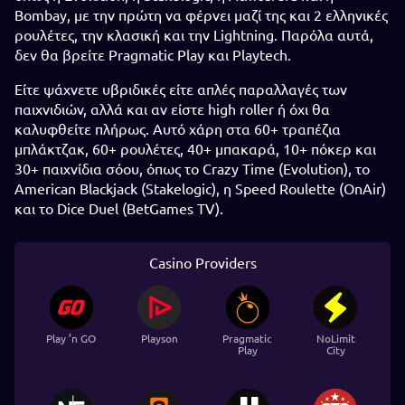
Bombay, με την πρώτη να φέρνει μαζί της και 2 ελληνικές
ρουλέτες, την κλασική και την Lightning. Παρόλα αυτά,
δεν θα βρείτε Pragmatic Play και Playtech.
Είτε ψάχνετε υβριδικές είτε απλές παραλλαγές των
παιχνιδιών, αλλά και αν είστε high roller ή όχι θα
καλυφθείτε πλήρως. Αυτό χάρη στα 60+ τραπέζια
μπλάκτζακ, 60+ ρουλέτες, 40+ μπακαρά, 10+ πόκερ και
30+ παιχνίδια σόου, όπως το Crazy Time (Evolution), το
American Blackjack (Stakelogic), η Speed Roulette (OnAir)
και το Dice Duel (BetGames TV).
Casino Providers
Play ’n GO
Playson
Pragmatic
NoLimit
Play
City