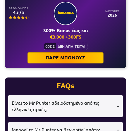
ΒΑΘΜΟΛΟΓΙΑ
ΙΔΡΥΘΗΚΕ
4.5 / 5
2026
300% Bonus έως και
€3.000 +300FS
ΔΕΝ ΑΠΑΙΤΕΙΤΑΙ
CODE
ΠΑΡΕ ΜΠΟΝΟΥΣ
FAQs
Είναι το Mr Punter αδειοδοτημένο από τις
ελληνικές αρχές;
Με έγκυρη άδεια από την αναγνωρισμένη
Μπορεί το Mr Punter να θεωρηθεί απάτη;