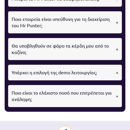
επιτροπή παιγνίων των Φιλιππίνων (PAGCOR), η
σελίδα προσφέρει απόλυτη ασφάλεια. Όλοι οι
παίκτες άνω των 18 ετών στην Ελλάδα έχουν τη
Σύμφωνα με τον έλεγχο που πραγματοποίησε η
Ποια εταιρεία είναι υπεύθυνη για τη διαχείριση
δυνατότητα να εγγραφούν και να απολαύσουν το
ομάδα του xenacasino1.gr, το καζίνο πληροί όλα τα
του Mr Punter;
παιχνίδι χωρίς ανησυχίες.
πρότυπα ασφαλείας και δεν αποτελεί απάτη. Με
έγκυρη άδεια λειτουργίας και ισχυρά μέτρα
προστασίας, προσφέρει ένα ασφαλές περιβάλλον
Η σελίδα είναι υπό την πλήρη διαχείριση της
Θα υποβληθούν σε φόρο τα κέρδη μου από το
για τους παίκτες.
Liernin Enterprises Ltd, η οποία διατηρεί υπό την
καζίνο;
αιγίδα της και τα κορυφαία Fat Pirate και Gransino,
μαζί με 50 ακόμα
Άμεσα και με απόλυτη σιγουριά η απάντηση μας
Υπάρχει η επιλογή της demo λειτουργίας;
είναι όχι. Δεν ισχύει η φορολογία που θα
συναντήσετε στα εγχώρια casino. Ότι ποσό και να
κερδίσετε στα παιχνίδια του Mr Punter δεν θα
Ναι, είναι διαθέσιμα σχεδόν όλα τα RNG παιχνίδια
Ποιο είναι το ελάχιστο ποσό που επιτρέπεται για
δεχθεί καμία μείωση και θα γίνει δικό σας.
για να παίξετε δωρεάν με τη δοκιμαστική
ανάληψη;
λειτουργία. Σημαντικό όμως είναι ότι θα χρειαστεί
να είστε αποσυνδεδεμένοι για να μπορέσετε να
παίξετε σε demo περιβάλλον.
Το ελάχιστο ποσό που είναι εφικτό να μεταφέρετε
από το Mr Punter προς το προσωπικό σας