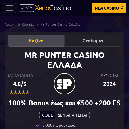
ΝEA CASINO
Αρχική
Κριτικές
Mr Punter Casino Ελλάδα
Καζίνο
Στοίχημα
MR PUNTER CASINO
ΕΛΛΆΔΑ
ΒΑΘΜΟΛΟΓΙΑ
ΙΔΡΥΘΗΚΕ
4.8/5
2024
100% Bonus έως και
€500 +200 FS
CODE
ΔΕΝ ΑΠΑΙΤΕΙΤΑΙ
6.000+ φρουτάκια