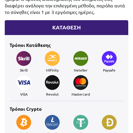
διαφέρει ανάλογα την επιλεγμένη μέθοδο, παρόλα αυτά
το σύνηθες είναι 1 με 3 εργάσιμες ημέρες.
ΚΑΤΑΘΕΣΗ
Τρόποι Κατάθεσης
Skrill
MiFinity
Neteller
Paysafe
VISA
Revolut
Mastercard
Τρόποι Crypto