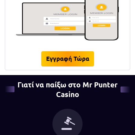
Εγγραφή Τώρα
Γιατί να παίξω στο Mr Punter
Casino