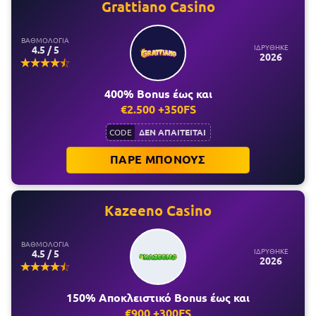
Grattiano Casino
ΒΑΘΜΟΛΟΓΙΑ
ΙΔΡΥΘΗΚΕ
4.5 / 5
2026
400% Bonus έως και
€2.500 +350FS
ΔΕΝ ΑΠΑΙΤΕΙΤΑΙ
CODE
ΠΑΡΕ ΜΠΟΝΟΥΣ
Kazeeno Casino
ΒΑΘΜΟΛΟΓΙΑ
ΙΔΡΥΘΗΚΕ
4.5 / 5
2026
150% Αποκλειστικό Bonus έως και
€900 +300FS