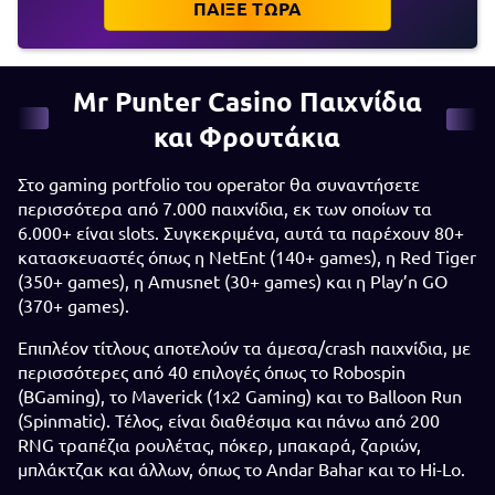
ΠΑΙΞΕ ΤΩΡΑ
Mr Punter Casino Παιχνίδια
και Φρουτάκια
Στο gaming portfolio του operator θα συναντήσετε
περισσότερα από 7.000 παιχνίδια, εκ των οποίων τα
6.000+ είναι slots. Συγκεκριμένα, αυτά τα παρέχουν 80+
κατασκευαστές όπως η NetEnt (140+ games), η Red Tiger
(350+ games), η Amusnet (30+ games) και η Play’n GO
(370+ games).
Επιπλέον τίτλους αποτελούν τα άμεσα/crash παιχνίδια, με
περισσότερες από 40 επιλογές όπως το Robospin
(BGaming), το Maverick (1x2 Gaming) και το Balloon Run
(Spinmatic). Τέλος, είναι διαθέσιμα και πάνω από 200
RNG τραπέζια ρουλέτας, πόκερ, μπακαρά, ζαριών,
μπλάκτζακ και άλλων, όπως το Andar Bahar και το Hi-Lo.