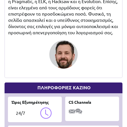
η Pragmatic, η ELK, η Hacksaw και η Evolution. Επίσης,
είναι ελεγμένα από τους αρμόδιους φορείς ότι
επιστρέφουν τα προσδοκώμενα ποσά. Φυσικά, τη
σελίδα απασχολεί και ο υπεύθυνος στοιχηματισμός,
δίνοντας σας επιλογές για μόνιμο αυτοαποκλεισμό και
προσωρινή απενεργοποίηση του λογαριασμού σας.
ΠΛΗΡΟΦΟΡΙΕΣ ΚΑΖΙΝΟ
Ώρες Εξυπηρέτησης
CS Channels
24/7