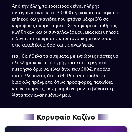
Από την άλλη, το sportsbook είναι πλήρης
ανταγωνιστικό με τα 30.000+ γεγονότα σε μηνιαίο
επίπεδο και γκανιότα που φτάνει μέχρι 3% σε
κορυφαίες αναμετρήσεις. Σε γρήγορους ρυθμούς
κινήθηκαν και οι συναλλαγές μου, μιας και υπήρχε
η δυνατότητα χρήσης κρυπτονομισμάτων τόσο
στις καταθέσεις όσο και τις αναλήψεις.
Ναι, θα ήθελα τα αιτήματα με εγχώριες κάρτες να
ολοκληρώνονται πιο γρήγορα και το μέγιστο
ημερήσιο όριο να είναι άνω των 500€, παρόλα
αυτά βλέποντας ότι το Mr Punter προσθέτει
διαρκώς πράγματα όπως προσφορές, παιχνίδια
και λειτουργίες, δεν μπορώ να μην το βάλω στη
λίστα των αγαπημένων μου.
Κορυφαία Καζίνο