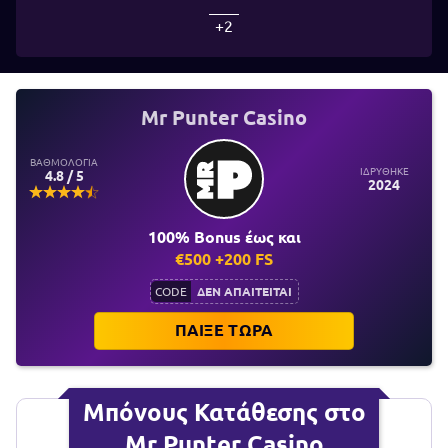
+2
Mr Punter Casino
ΒΑΘΜΟΛΟΓΙΑ
ΙΔΡΥΘΗΚΕ
4.8 / 5
2024
100% Bonus έως και
€500 +200 FS
ΔΕΝ ΑΠΑΙΤΕΙΤΑΙ
CODE
ΠΑΙΞΕ ΤΩΡΑ
Μπόνους Κατάθεσης στο
Mr Punter Casino