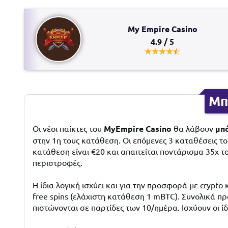
My Empire Casino
4.9 / 5
Μπ
Οι νέοι παίκτες του
MyEmpire Casino
θα λάβουν
μπ
στην 1η τους κατάθεση. Οι επόμενες 3 καταθέσεις το
κατάθεση είναι €20 και απαιτείται ποντάρισμα 35x τ
περιστροφές.
Η ίδια λογική ισχύει και για την προσφορά με crypt
free spins (ελάχιστη κατάθεση 1 mBTC). Συνολικά 
πιστώνονται σε παρτίδες των 10/ημέρα. Ισχύουν οι ίδ