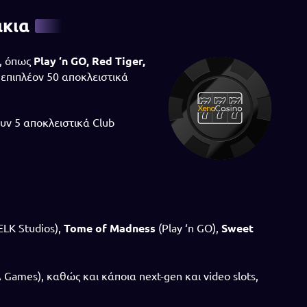
άκια
, όπως
Play ‘n GO, Red Tiger,
 επιπλέον 50 αποκλειστικά
ουν 5 αποκλειστικά Club
ELK Studios),
Tome of Madness
(Play ‘n GO),
Sweet
A Games), καθώς και κάποια next-gen και video slots,