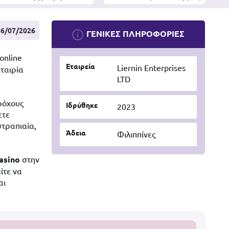
16/07/2026
ΓΕΝΙΚΕΣ ΠΛΗΡΟΦΟΡΙΕΣ
online
Εταιρεία
Liernin Enterprises
εταιρία
LTD
ρόχους
Ιδρύθηκε
2023
ετε
στραπιαία,
Άδεια
Φιλιππίνες
asino
στην
ίτε να
αι