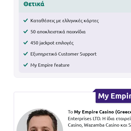
Θετικά
Καταθέσεις με ελληνικές κάρτες
50 αποκλειστικά παιχνίδια
450 jackpot επιλογές
Εξυπηρετικό Customer Support
My Empire feature
My Empir
Το
My Empire Casino (Greec
Enterprises LTD. H ίδια εται
Casino, Wazamba Casino και Sl