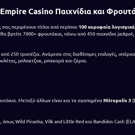
Empire Casino Παιχνίδια και Φρουτ
ς σας περιμένουν τίτλοι από περίπου
100 κορυφαία λογισμικά
 θα βρείτε 7000+ φρουτάκια, πάνω από 450 παιχνίδια jackpot,
α από 250 τραπέζια. Ανάμεσα στις διαθέσιμες επιλογές, υπάρχ
ουλέτας, μπλακτζακ, μπακαρά και ζάρια.
ουτάκια. Μεταξύ άλλων είναι και τα αγαπημένα
Nitropolis 3
(
όπως Wild Piranha, Vilk and Little Red και Bandidos Cash (EL