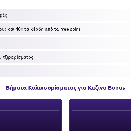
φές
υς και 40x τα κέρδη από τα free spins
υ τζιραρίσματος
Βήματα Καλωσορίσματος για Καζίνο Bonus
0