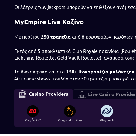
Οι λάτρεις των jackpots μπορούν να επιλέξουν ανάμεσα
MyEmpire Live Καζίνο
Με περίπου
250 τραπέζια
από 8 κορυφαίων παρόχων, όπ
Εκτός από 5 αποκλειστικά Club Royale παιχνίδια (Roulett
Lightning Roulette, Gold Vault Roulette), ανάμεσά του
Το ίδιο σκηνικό και στα
150+ live τραπέζια μπλάκτζακ
40+ game shows, τουλάχιστον 50 τραπέζια μπακαρά και 
Casino Providers
Live Casino Provide
Play ’n GO
Pragmatic Play
Playtech