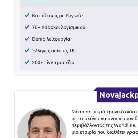
Καταθέσεις με Paysafe
70+ πάροχοι λογισμικού
Demo λειτουργία
Έλληνες παίκτες 18+
200+ Live τραπέζια
Novajackp
Μέσα σε μικρό χρονικό διάστη
με τα σχόλια να αναφέρουν δί
περιβάλλοντος της Worldline. 
μια εταιρία που διαθέτει γρα