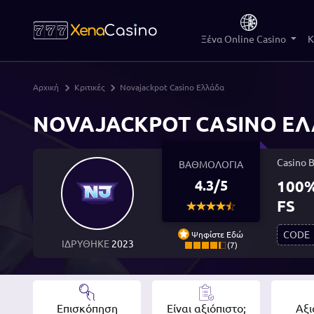
Ξένα Online Casino
Κ
Αρχική
Κριτικές
Novajackpot Casino Ελλάδα
NOVAJACKPOT CASINO Ε
Casino 
ΒΑΘΜΟΛΟΓΙΑ
4.3/5
100%
FS
CODE
Ψηφίστε Εδώ
ΙΔΡΥΘΗΚΕ
2023
(
7
)
Επισκόπηση
Είναι αξιόπιστο;
Αξι