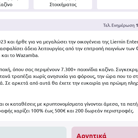
αζίνο
Στοιχήματος
Τελ. Ενημέρωση
23 και ήρθε για να μεγαλώσει την οικογένεια της Liernin Enter
ξασφαλίσει άδεια λειτουργίας από την επιτροπή παιγνίων των 
a και το Wazamba.
εποχή, όπου σας περιμένουν 7.300+ παιχνίδια καζίνο. Συγκεκρι
ντανά τραπέζια χωρίς ανησυχία για φόρους, την ώρα που το σ
ά. Σε αρκετά από αυτά θα έχετε την ευκαιρία για πρώιμη πλη
 και οι καταθέσεις με κρυπτονομίσματα γίνονται άμεσα, τα πατ
γραφής χαρίζει 100% έως 500€ και 200 δωρεάν περιστροφές.
Αρνητικά