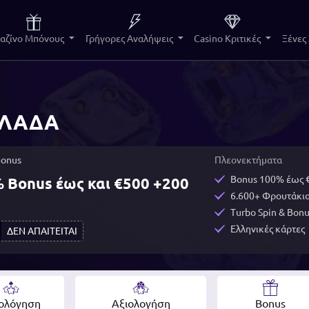
αζίνο Μπόνους
Γρήγορες Αναλήψεις
Casino Κριτικές
Ξένες
ΛΛΆΔΑ
Bonus
Πλεονεκτήματα
Bonus 100% έως 
 Bonus έως και
€500 +200
6.600+ Φρουτάκι
Turbo Spin & Bon
Ελληνικές κάρτες
ΔΕΝ ΑΠΑΙΤΕΙΤΑΙ
ολόγηση
Αξιολογήση
Bonus