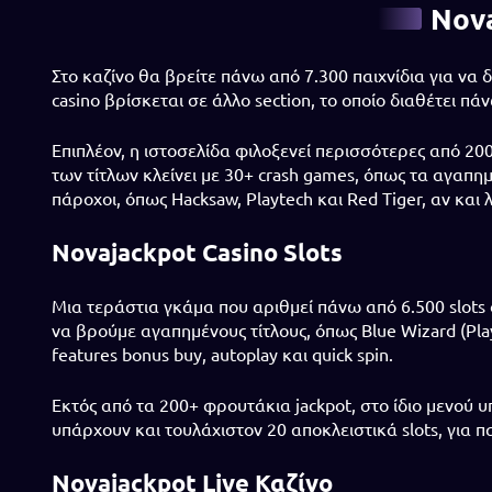
Nova
Στο καζίνο θα βρείτε πάνω από 7.300 παιχνίδια για να δ
casino βρίσκεται σε άλλο section, το οποίο διαθέτει πά
Επιπλέον, η ιστοσελίδα φιλοξενεί περισσότερες από 200
των τίτλων κλείνει με 30+ crash games, όπως τα αγαπημ
πάροχοι, όπως Hacksaw, Playtech και Red Tiger, αν και 
Novajackpot Casino Slots
Μια τεράστια γκάμα που αριθμεί πάνω από 6.500 slots 
να βρούμε αγαπημένους τίτλους, όπως Blue Wizard (Play
features bonus buy, autoplay και quick spin.
Εκτός από τα 200+ φρουτάκια jackpot, στο ίδιο μενού υ
υπάρχουν και τουλάχιστον 20 αποκλειστικά slots, για π
Novajackpot Live Καζίνο