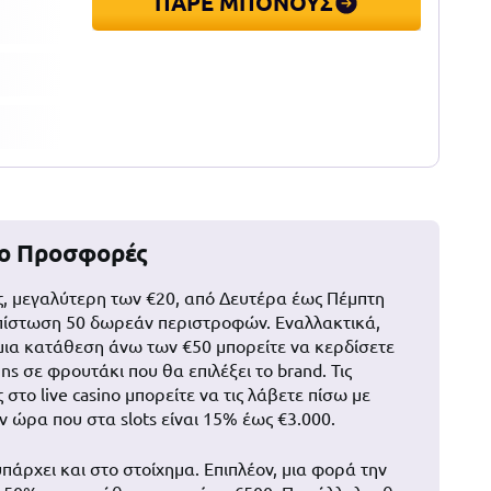
ΠΑΡΕ ΜΠΟΝΟΥΣ
no Προσφορές
, μεγαλύτερη των €20, από Δευτέρα έως Πέμπτη
ν πίστωση 50 δωρεάν περιστροφών. Εναλλακτικά,
ια κατάθεση άνω των €50 μπορείτε να κερδίσετε
ns σε φρουτάκι που θα επιλέξει το brand. Τις
στο live casino μπορείτε να τις λάβετε πίσω με
ν ώρα που στα slots είναι 15% έως €3.000.
πάρχει και στο στοίχημα. Επιπλέον, μια φορά την