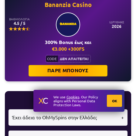
Bananzia Casino
ΒΑΘΜΟΛΟΓΙΑ
ΙΔΡΥΘΗΚΕ
4.5 / 5
2026
300% Bonus έως και
€3.000 +300FS
ΔΕΝ ΑΠΑΙΤΕΙΤΑΙ
CODE
ΠΑΡΕ ΜΠΟΝΟΥΣ
We use
Cookies
. Our Policy
FAQs
OK
aligns with Personal Data
Protection Laws.
Έχει άδεια το OhMySpins στην Ελλάδα;