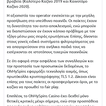
βραβεία (Καλύτερο Καζίνο 2019 και Καινοτόμο
Καζίνο 2020).
Η αξιοπιστία του operator ενισχύεται με την μεγάλη
προσήλωση στο υπεύθυνο παιχνίδι. Οι παίκτες έχουν
τη δυνατότητα του αυτο-αποκλεισμού, ενώ μπορούν
να διαπιστώσουν αν έχουν κάποιο πρόβλημα με τον
τζόγο μέσω μιας σειράς ερωτήσεων. Επίσης, δίνονται
στους γονείς ειδικά συστήματα φιλτραρίσματος για
να απαγορεύσουν στα ανήλικα παιδιά τους να
εισέρχονται σε ιστοτόπους τυχερών παιχνιδιών.
Σε ότι αφορά στην ασφάλεια των συναλλαγών και
την προστασία των προσωπικών δεδομένων, το
OhMySpins εφαρμόζει τεχνολογία αιχμής, όπως
πρωτόκολλα κρυπτογράφησης TLS 1.2. Δίκαιοι είναι
επίσης για τους παίκτες οι προσφερόμενοι όροι, με το
καζίνο να προωθεί το fair play.
Επιπλέον, το OhMySpins Casino έχει δεχθεί μόνο
θετικές κριτικές μέχρι σήμερα, ενώ στην προσπάθεια