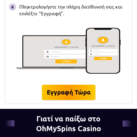
Πληκτρολογήστε την πλήρη διεύθυνσή σας και
6
επιλέξτε “Εγγραφή”.
Εγγραφή Τώρα
Γιατί να παίξω στο
OhMySpins Casino