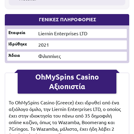
ΓΕΝΙΚΕΣ ΠΛΗΡΟΦΟΡΙΕΣ
Εταιρεία
Liernin Enterprises LTD
Ιδρύθηκε
2021
Άδεια
Φιλιππίνες
OhMySpins Casino
Αξιοπιστία
Το OhMySpins Casino (Greece) έχει ιδρυθεί από ένα
αξιόλογο όμιλο, την Liernin Enterprises LTD, ο οποίος
έχει στην ιδιοκτησία του πάνω από 35 δημοφιλή
online καζίνο, όπως τα Wazamba, Boomerang και
7Gringos. Το Wazamba, μάλιστα, έχει ήδη λάβει 2