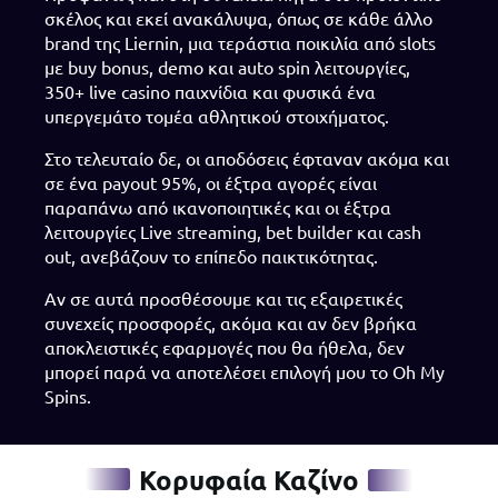
σκέλος και εκεί ανακάλυψα, όπως σε κάθε άλλο
brand της Liernin, μια τεράστια ποικιλία από slots
με buy bonus, demo και auto spin λειτουργίες,
350+ live casino παιχνίδια και φυσικά ένα
υπεργεμάτο τομέα αθλητικού στοιχήματος.
Στο τελευταίο δε, οι αποδόσεις έφταναν ακόμα και
σε ένα payout 95%, οι έξτρα αγορές είναι
παραπάνω από ικανοποιητικές και οι έξτρα
λειτουργίες Live streaming, bet builder και cash
out, ανεβάζουν το επίπεδο παικτικότητας.
Αν σε αυτά προσθέσουμε και τις εξαιρετικές
συνεχείς προσφορές, ακόμα και αν δεν βρήκα
αποκλειστικές εφαρμογές που θα ήθελα, δεν
μπορεί παρά να αποτελέσει επιλογή μου το Oh My
Spins.
Κορυφαία Καζίνο