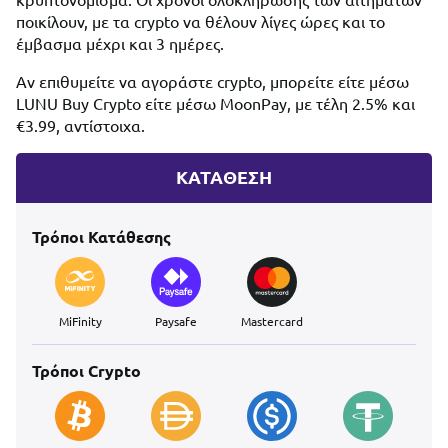
κρυπτονόμισμα. Οι χρόνοι ολοκλήρωσης των αιτημάτων
ποικίλουν, με τα crypto να θέλουν λίγες ώρες και το
έμβασμα μέχρι και 3 ημέρες.
Αν επιθυμείτε να αγοράστε crypto, μπορείτε είτε μέσω
LUNU Buy Crypto είτε μέσω MoonPay, με τέλη 2.5% και
€3.99, αντίστοιχα.
ΚΑΤΑΘΕΣΗ
Τρόποι Κατάθεσης
MiFinity
Paysafe
Mastercard
Τρόποι Crypto