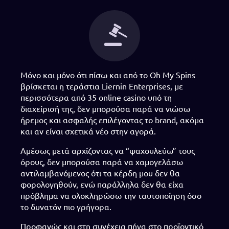
Μόνο και μόνο ότι πίσω και από το Oh My Spins
βρίσκεται η τεράστια Liernin Enterprises, με
περισσότερα από 35 online casino υπό τη
διαχείρισή της, δεν μπορούσα παρά να νιώσω
ήρεμος και ασφαλής επιλέγοντας το brand, ακόμα
και αν είναι σχετικά νέο στην αγορά.
Αμέσως μετά αρχίζοντας να “ψαχουλεύω” τους
όρους, δεν μπορούσα παρά να χαμογελάσω
αντιλαμβανόμενος ότι τα κέρδη μου δεν θα
φορολογηθούν, ενώ παράλληλα δεν θα είχα
πρόβλημα να ολοκληρώσω την ταυτοποίηση όσο
το δυνατόν πιο γρήγορα.
Προφανώς και στη συνέχεια πήγα στο προϊοντικό