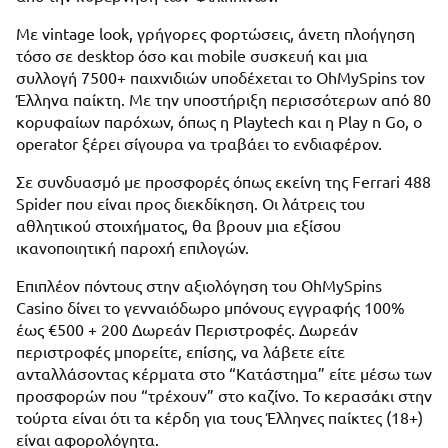
Με vintage look, γρήγορες φορτώσεις, άνετη πλοήγηση
τόσο σε desktop όσο και mobile συσκευή και μια
συλλογή 7500+ παιχνιδιών υποδέχεται το OhMySpins τον
Έλληνα παίκτη. Με την υποστήριξη περισσότερων από 80
κορυφαίων παρόχων, όπως η Playtech και η Play n Go, o
operator ξέρει σίγουρα να τραβάει το ενδιαφέρον.
Σε συνδυασμό με προσφορές όπως εκείνη της Ferrari 488
Spider που είναι προς διεκδίκηση. Οι λάτρεις του
αθλητικού στοιχήματος, θα βρουν μια εξίσου
ικανοποιητική παροχή επιλογών.
Επιπλέον πόντους στην αξιολόγηση του OhMySpins
Casino δίνει το γενναιόδωρο μπόνους εγγραφής 100%
έως €500 + 200 Δωρεάν Περιστροφές. Δωρεάν
περιστροφές μπορείτε, επίσης, να λάβετε είτε
ανταλλάσοντας κέρματα στο “Κατάστημα” είτε μέσω των
προσφορών που “τρέχουν” στο καζίνο. Το κερασάκι στην
τούρτα είναι ότι τα κέρδη για τους Έλληνες παίκτες (18+)
είναι αφορολόγητα.