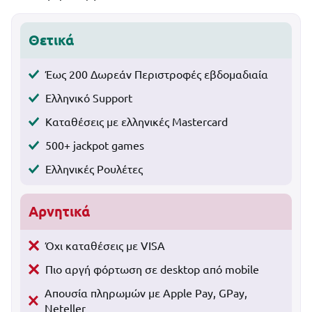
Θετικά
Έως 200 Δωρεάν Περιστροφές εβδομαδιαία
Ελληνικό Support
Καταθέσεις με ελληνικές Mastercard
500+ jackpot games
Ελληνικές Ρουλέτες
Αρνητικά
Όχι καταθέσεις με VISA
Πιο αργή φόρτωση σε desktop από mobile
Απουσία πληρωμών με Apple Pay, GPay,
Neteller