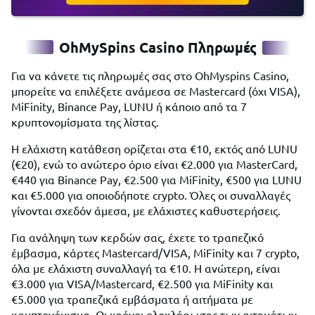
OhMySpins Casino Πληρωμές
Για να κάνετε τις πληρωμές σας στο OhMyspins Casino,
μπορείτε να επιλέξετε ανάμεσα σε Mastercard (όχι VISA),
MiFinity, Binance Pay, LUNU ή κάποιο από τα 7
κρυπτονομίσματα της λίστας.
Η ελάχιστη κατάθεση ορίζεται στα €10, εκτός από LUNU
(€20), ενώ το ανώτερο όριο είναι €2.000 για MasterCard,
€440 για Binance Pay, €2.500 για MiFinity, €500 για LUNU
και €5.000 για οποιοδήποτε crypto. Όλες οι συναλλαγές
γίνονται σχεδόν άμεσα, με ελάχιστες καθυστερήσεις.
Για ανάληψη των κερδών σας, έχετε το τραπεζικό
έμβασμα, κάρτες Mastercard/VISA, MiFinity και 7 crypto,
όλα με ελάχιστη συναλλαγή τα €10. Η ανώτερη, είναι
€3.000 για VISA/Mastercard, €2.500 για MiFinity και
€5.000 για τραπεζικά εμβάσματα ή αιτήματα με