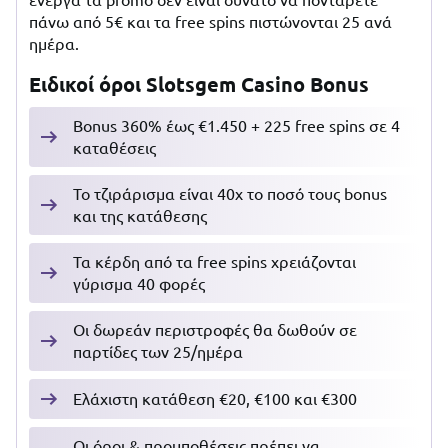
ενεργά τα promo δεν είναι δυνατό να ποντάρετε
πάνω από 5€ και τα free spins πιστώνονται 25 ανά
ημέρα.
Ειδικοί όροι Slotsgem Casino Bonus
Bonus 360% έως €1.450 + 225 free spins σε 4
καταθέσεις
Το τζιράρισμα είναι 40x το ποσό τους bonus
και της κατάθεσης
Τα κέρδη από τα free spins χρειάζονται
γύρισμα 40 φορές
Οι δωρεάν περιστροφές θα δωθούν σε
παρτίδες των 25/ημέρα
Ελάχιστη κατάθεση €20, €100 και €300
Οι όροι & προυποθέσεις πρέπει να