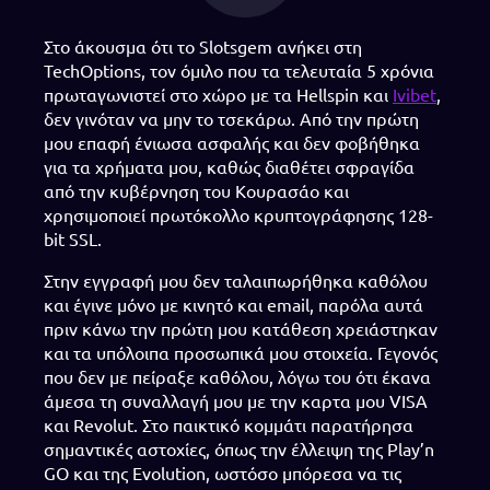
Στο άκουσμα ότι το Slotsgem ανήκει στη
TechOptions, τον όμιλο που τα τελευταία 5 χρόνια
πρωταγωνιστεί στο χώρο με τα Hellspin και
Ivibet
,
δεν γινόταν να μην το τσεκάρω. Από την πρώτη
μου επαφή ένιωσα ασφαλής και δεν φοβήθηκα
για τα χρήματα μου, καθώς διαθέτει σφραγίδα
από την κυβέρνηση του Κουρασάο και
χρησιμοποιεί πρωτόκολλο κρυπτογράφησης 128-
bit SSL.
Στην εγγραφή μου δεν ταλαιπωρήθηκα καθόλου
και έγινε μόνο με κινητό και email, παρόλα αυτά
πριν κάνω την πρώτη μου κατάθεση χρειάστηκαν
και τα υπόλοιπα προσωπικά μου στοιχεία. Γεγονός
που δεν με πείραξε καθόλου, λόγω του ότι έκανα
άμεσα τη συναλλαγή μου με την καρτα μου VISA
και Revolut. Στο παικτικό κομμάτι παρατήρησα
σημαντικές αστοχίες, όπως την έλλειψη της Play’n
GO και της Evolution, ωστόσο μπόρεσα να τις