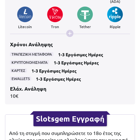
(ADA)
Litecoin
Tron
Tether
Ripple
Χρόνοι Ανάληψης
ΤΡΑΠΕΖΙΚΉ ΜΕΤΑΦΟΡΆ
1-3 Εργάσιμες Ημέρες
ΚΡΥΠΤΟΝΟΜΊΣΜΑΤΑ
1-3 Εργάσιμες Ημέρες
ΚΆΡΤΕΣ
1-3 Εργάσιμες Ημέρες
EWALLETS
1-3 Εργάσιμες Ημέρες
Ελάχ. Ανάληψη
10€
Slotsgem Εγγραφή
Από τη στιγμή που συμπληρώσετε το 18ο έτος της
ηλικίας σας μπορείτε να ολοκληρώσετε την εγγραφή