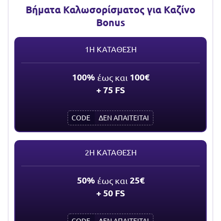
Βήματα Καλωσορίσματος για Καζίνο
Bonus
1Η ΚΑΤΆΘΕΣΗ
100%
100€
έως και
+
75 FS
CODE
ΔΕΝ ΑΠΑΙΤΕΙΤΑΙ
2Η ΚΑΤΆΘΕΣΗ
50%
25€
έως και
+
50 FS