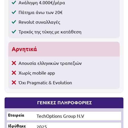
Ανάληψη 4.000€/μέρα
Πάτημα άνω των 20€
Revolut συναλλαγές
Τροχός της τύχης με κατάθεση
Αρνητικά
Απουσία ελληνικών τραπεζιών
Χωρίς mobile app
Όχι Pragmatic & Evolution
ΓΕΝΙΚΕΣ ΠΛΗΡΟΦΟΡΙΕΣ
Εταιρεία
TechOptions Group N.V
Ιδρύθηκε
2025