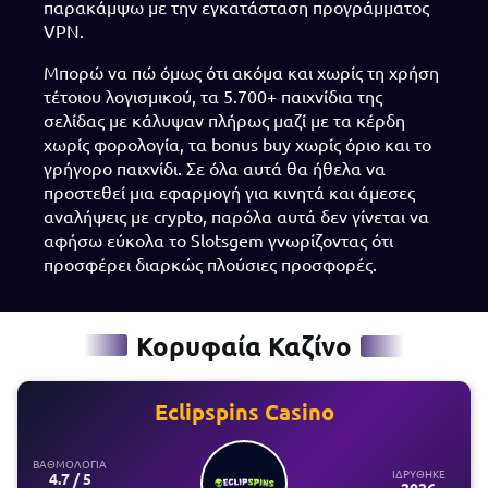
παρακάμψω με την εγκατάσταση προγράμματος
VPN.
Μπορώ να πώ όμως ότι ακόμα και χωρίς τη χρήση
τέτοιου λογισμικού, τα 5.700+ παιχνίδια της
σελίδας με κάλυψαν πλήρως μαζί με τα κέρδη
χωρίς φορολογία, τα bonus buy χωρίς όριο και το
γρήγορο παιχνίδι. Σε όλα αυτά θα ήθελα να
προστεθεί μια εφαρμογή για κινητά και άμεσες
αναλήψεις με crypto, παρόλα αυτά δεν γίνεται να
αφήσω εύκολα το Slotsgem γνωρίζοντας ότι
προσφέρει διαρκώς πλούσιες προσφορές.
Κορυφαία Καζίνο
Eclipspins Casino
ΒΑΘΜΟΛΟΓΙΑ
ΙΔΡΥΘΗΚΕ
4.7 / 5