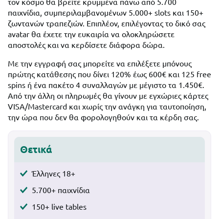
τον κόσμο θα βρείτε κρυμμένα πάνω από 5.700
παιχνίδια, συμπεριλαμβανομένων 5.000+ slots και 150+
ζωντανών τραπεζιών. Επιπλέον, επιλέγοντας το δικό σας
avatar θα έχετε την ευκαιρία να ολοκληρώσετε
αποστολές και να κερδίσετε διάφορα δώρα.
Με την εγγραφή σας μπορείτε να επιλέξετε μπόνους
πρώτης κατάθεσης που δίνει 120% έως 600€ και 125 free
spins ή ένα πακέτο 4 συναλλαγών με μέγιστο τα 1.450€.
Από την άλλη οι πληρωμές θα γίνουν με εγχώριες κάρτες
VISA/Mastercard και χωρίς την ανάγκη για ταυτοποίηση,
την ώρα που δεν θα φορολογηθούν και τα κέρδη σας.
Θετικά
Έλληνες 18+
5.700+ παιχνίδια
150+ live tables