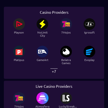
Casino Providers
Playson
NoLimit
7Mojos
Igrosoft
City
Platipus
GameArt
Belatra
Evoplay
Games
+7
Live Casino Providers
7Mojos
Atmosfera
LuckyStreak...