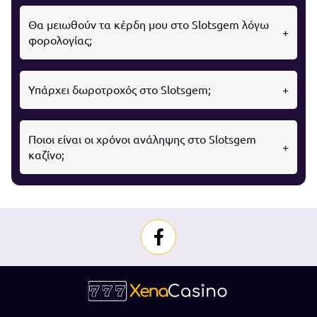
Κουρασάο και όλα τα απαραίτητα πρωτόκολλα
τελευταία 5 χρόνια. Πρόκειται για τον ίδιο όμιλο
ασφαλείας.
που έχει φέρει στη χώρα μας τα πολυβραβευμένα
Όχι, η μόνη άδεια λειτουργίας που έχει
Θα μειωθούν τα κέρδη μου στο Slotsgem λόγω
Ivibet και Hellspin Casino.
εξασφαλίσει το brand είναι από την αυστηρή
φορολογίας;
επιτροπή παιγνίων του Κουρασάο. Χάρις αυτή
παίζει στην Ελλάδα και έχετε το δικαίωμα όλοι οι
παίκτες 18+ να κάνετε την εγγραφή σας και να
Εννοείται πως όχι. Όσα κέρδη και να αποκομίσετε
Υπάρχει δωροτροχός στο Slotsgem;
ποντάρετε.
από τα παιχνίδια καζίνο του operator είναι εξ
ολοκλήρου δικά σας και θα πιστωθούν άμεσα στο
balance σας. Δεν θα μειωθούν και έχετε εσείς τον
Ναι, και ενεργοποιείται με τις 3 πρώτες καταθέσεις
Ποιοι είναι οι χρόνοι ανάληψης στο Slotsgem
απόλυτο έλεγχο τους.
που θα πραγματοποιήσετε μέσα στην ημέρα. Δεν
καζίνο;
υπάρχει ελάχιστο ποσό που θα τον κάνει trigger,
παρόλα αυτά αν η συναλλαγή είναι άνω των 20€
θα λάβετε ένα “Ασημένιο” εισιτήριο, ενώ αν
Τα χρήματα από τις αναλήψεις σας θα τα λάβετε
ξεπεράσει τα 100€ θα γίνει “Χρυσό”
εντός 1 με 3 εργάσιμες ημέρες. Δεν παίζει κανένα
ρόλο αν τα αιτηθείτε με κάρτα, τραπεζική
μεταφορά ή crypto. Οι χρόνοι εξαρτώνται από τον
έλεγχο του οικονομικού τμήματος της σελίδας.