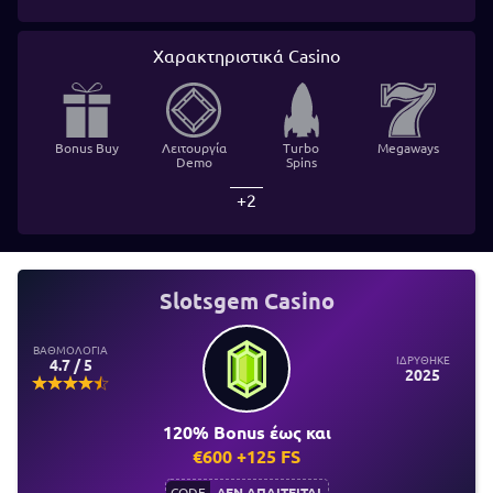
Χαρακτηριστικά Casino
Bonus Buy
Λειτουργία
Turbo
Megaways
Demo
Spins
+2
Slotsgem Casino
ΒΑΘΜΟΛΟΓΙΑ
ΙΔΡΥΘΗΚΕ
4.7 / 5
2025
120% Bonus έως και
€600 +125 FS
ΔΕΝ ΑΠΑΙΤΕΙΤΑΙ
CODE