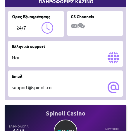
ΠΛΗΡΟΦΟΡΙΕΣ ΚΑΖΙΝΟ
Ώρες Εξυπηρέτησης
CS Channels
24/7
Ελληνικό support
Ναι
Email
support@spinoli.co
Spinoli Casino
ΒΑΘΜΟΛΟΓΙΑ
ΙΔΡΥΘΗΚΕ
4.4 / 5