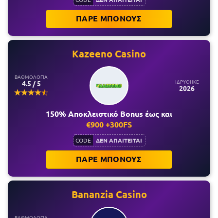
ΠΑΡΕ ΜΠΟΝΟΥΣ
Kazeeno Casino
ΒΑΘΜΟΛΟΓΙΑ
ΙΔΡΥΘΗΚΕ
4.5 / 5
2026
150% Αποκλειστικό Bonus έως και
€900 +300FS
ΔΕΝ ΑΠΑΙΤΕΙΤΑΙ
CODE
ΠΑΡΕ ΜΠΟΝΟΥΣ
Bananzia Casino
ΒΑΘΜΟΛΟΓΙΑ