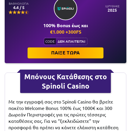
ΒΑΘΜΟΛΟΓΙΑ
ΙΔΡΥΘΗΚΕ
4.4 / 5
2025
100% Bonus έως και
€1.000 +300FS
ΔΕΝ ΑΠΑΙΤΕΙΤΑΙ
CODE
ΠΑΙΞΕ ΤΩΡΑ
Μπόνους Κατάθεσης στο
Spinoli Casino
Με την εγγραφή σας στο Spinoli Casino θα βρείτε
πακέτο Welcome Bonus 100% έως 1000€ και 300
Δωρεάν Περιστροφές για τις πρώτες τέσσερις
καταθέσεις σας. Για να “ξεκλειδώσετε” την
προσφορά θα πρέπει να κάνετε ελάχιστη κατάθεση