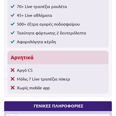
70+ Live τραπέζια ρουλέτα
45+ Live αθλήματα
500+ έξτρα αγορές ποδοσφαίρου
Ταχύτητα φόρτωσης 2 δευτερόλεπτα
Αφορολόγητα κέρδη
Αρνητικά
Αργό CS
Μόλις 7 Live τραπέζια πόκερ
Χωρίς mobile app
ΓΕΝΙΚΕΣ ΠΛΗΡΟΦΟΡΙΕΣ