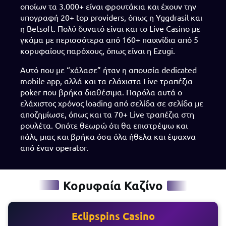
οποίων τα 3.000+ είναι φρουτάκια και έχουν την
υπογραφή 20+ top providers, όπως η Yggdrasil και
η Betsoft. Πολύ δυνατό είναι και το Live Casino με
γκάμα με περισσότερα από 160+ παιχνίδια από 5
κορυφαίους παρόχους, όπως είναι η Εzugi.
Αυτό που με “χάλασε” ήταν η απουσία dedicated
mobile app, αλλά και τα ελάχιστα Live τραπέζια
poker που βρήκα διαθέσιμα. Παρόλα αυτά ο
ελάχιστος χρόνος loading από σελίδα σε σελίδα με
αποζημίωσε, όπως και τα 70+ Live τραπέζια στη
ρουλέτα. Οπότε θεωρώ ότι θα επιστρέψω και
πάλι, μιας και βρήκα όσα όλα ήθελα και έψαχνα
από έναν operator.
Κορυφαία Καζίνο
Eclipspins Casino