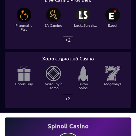
Live Casino Providers
Pragmatic
SA Gaming
LuckyStreak...
Ezugi
Play
+2
Χαρακτηριστικά Casino
Bonus Buy
Λειτουργία
Turbo
Megaways
Demo
Spins
+2
Spinoli Casino