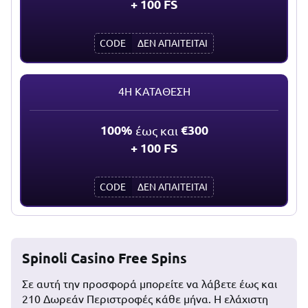
+
100 FS
CODE
ΔΕΝ ΑΠΑΙΤΕΙΤΑΙ
4Η ΚΑΤΆΘΕΣΗ
100%
€300
έως και
+
100 FS
CODE
ΔΕΝ ΑΠΑΙΤΕΙΤΑΙ
Spinoli Casino Free Spins
Σε αυτή την προσφορά μπορείτε να λάβετε έως και
210 Δωρεάν Περιστροφές κάθε μήνα. Η ελάχιστη