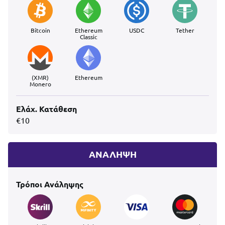
Bitcoin
Ethereum
USDC
Tether
Classic
(XMR)
Ethereum
Monero
Ελάχ. Κατάθεση
€10
ΑΝΑΛΗΨΗ
Τρόποι Ανάληψης