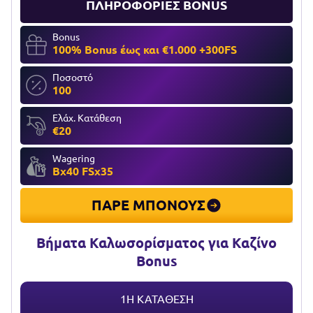
ΠΛΗΡΟΦΟΡΙΕΣ BONUS
Bonus
100% Bonus έως και
€1.000 +300FS
Ποσοστό
100
Ελάχ. Κατάθεση
€20
Wagering
Bx40 FSx35
ΠΑΡΕ ΜΠΟΝΟΥΣ
Βήματα Καλωσορίσματος για Καζίνο
Bonus
1Η ΚΑΤΆΘΕΣΗ