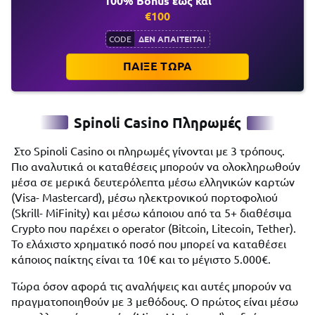
100% Bonus έως και
€100
ΔΕΝ ΑΠΑΙΤΕΙΤΑΙ
CODE
ΠΑΙΞΕ ΤΩΡΑ
Spinoli Casino Πληρωμές
Στο Spinoli Casino οι πληρωμές γίνονται με 3 τρόπους.
Πιο αναλυτικά οι καταθέσεις μπορούν να ολοκληρωθούν
μέσα σε μερικά δευτερόλεπτα μέσω ελληνικών καρτών
(Visa- Mastercard), μέσω ηλεκτρονικού πορτοφολιού
(Skrill- MiFinity) και μέσω κάποιου από τα 5+ διαθέσιμα
Crypto που παρέχει ο operator (Bitcoin, Litecoin, Tether).
Το ελάχιστο χρηματικό ποσό που μπορεί να καταθέσει
κάποιος παίκτης είναι τα 10€ και το μέγιστο 5.000€.
Τώρα όσον αφορά τις αναλήψεις και αυτές μπορούν να
πραγματοποιηθούν με 3 μεθόδους. Ο πρώτος είναι μέσω