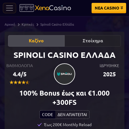
ΝEA CASINO
Αρχική
Κριτικές
Spinoli Casino Ελλάδα
Καζίνο
Στοίχημα
SPINOLI CASINO ΕΛΛΆΔΑ
ΒΑΘΜΟΛΟΓΙΑ
ΙΔΡΥΘΗΚΕ
4.4/5
2025
100% Bonus έως και
€1.000
+300FS
CODE
ΔΕΝ ΑΠΑΙΤΕΙΤΑΙ
Έως 200€ Monthly Reload