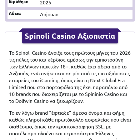
Ιδρύθηκε
2025
Άδεια
Anjouan
Spinoli Casino Αξιοπιστία
To Spinoli Casino άνοιξε τους πρώτους μήνες του 2026
τις πύλες του και κέρδισε αμέσως την εμπιστοσύνη
των Ελλήνων παικτών 18+, καθώς έχει άδεια από το
Ανζουάν, ενώ ανήκει και σε μία από τις πιο αξιόπιστες
εταιρείες του iGaming, όπως είναι η Next Global Era
Limited που στο πορτοφόλιο της έχει παραπάνω από
10 brands που διαχειρίζεται με το Spininio Casino και
το Dolfwin Casino να ξεχωρίζουν.
Το εν λόγω brand “έφτιαξε” άμεσα όνομα και φήμη,
καθώς πληροί κάθε πρωτόκολλο ασφαλείας που είναι
διαθέσιμο, όπως την κρυπτογράφηση SSL, με
αποτέλεσμα ολοένα και περισσότεροι Έλληνες