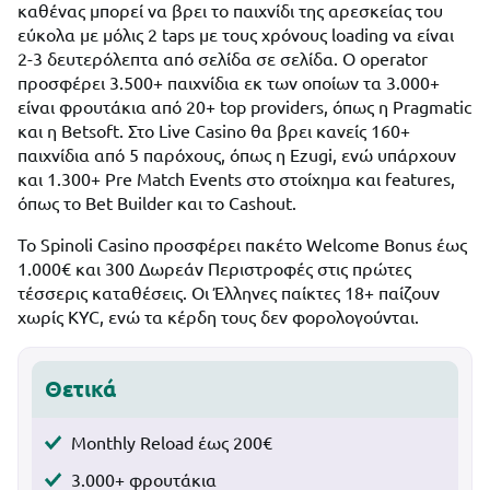
καθένας μπορεί να βρει το παιχνίδι της αρεσκείας του
εύκολα με μόλις 2 taps με τους χρόνους loading να είναι
2-3 δευτερόλεπτα από σελίδα σε σελίδα. O operator
προσφέρει 3.500+ παιχνίδια εκ των οποίων τα 3.000+
είναι φρουτάκια από 20+ top providers, όπως η Pragmatic
και η Betsoft. Στο Live Casino θα βρει κανείς 160+
παιχνίδια από 5 παρόχους, όπως η Ezugi, ενώ υπάρχουν
και 1.300+ Pre Match Events στο στοίχημα και features,
όπως το Bet Builder και το Cashout.
To Spinoli Casino προσφέρει πακέτο Welcome Bonus έως
1.000€ και 300 Δωρεάν Περιστροφές στις πρώτες
τέσσερις καταθέσεις. Οι Έλληνες παίκτες 18+ παίζουν
χωρίς KYC, ενώ τα κέρδη τους δεν φορολογούνται.
Θετικά
Monthly Reload έως 200€
3.000+ φρουτάκια