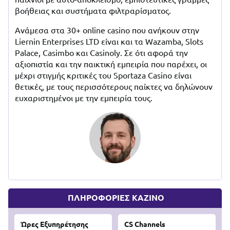
βοήθειας και συστήματα φιλτραρίσματος.
Ανάμεσα στα 30+ online casino που ανήκουν στην
Liernin Enterprises LTD είναι και τα Wazamba, Slots
Palace, Casimbo και Casinoly. Σε ότι αφορά την
αξιοπιστία και την παικτική εμπειρία που παρέχει, οι
μέχρι στιγμής κριτικές του Sportaza Casino είναι
θετικές, με τους περισσότερους παίκτες να δηλώνουν
ευχαριστημένοι με την εμπειρία τους.
ΠΛΗΡΟΦΟΡΙΕΣ ΚΑΖΙΝΟ
Ώρες Εξυπηρέτησης
CS Channels