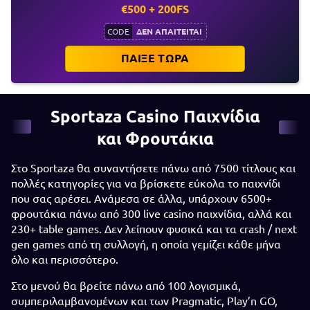
€500 + 200FS
ΔΕΝ ΑΠΑΙΤΕΙΤΑΙ
CODE
ΠΑΙΞΕ ΤΩΡΑ
Sportaza Casino Παιχνίδια
και Φρουτάκια
Στο Sportaza θα συναντήσετε πάνω από 7500 τίτλους και
πολλές κατηγορίες για να βρίσκετε εύκολα το παιχνίδι
που σας αρέσει. Ανάμεσα σε άλλα, υπάρχουν 6500+
φρουτάκια πάνω από 300 live casino παιχνίδια, αλλά και
230+ table games. Δεν λείπουν φυσικά και τα crash / next
gen games από τη συλλογή, η οποία γεμίζει κάθε μήνα
όλο και περισσότερο.
Στο μενού θα βρείτε πάνω από 100 λογισμικά,
συμπεριλαμβανομένων και των Pragmatic, Play’n GO,