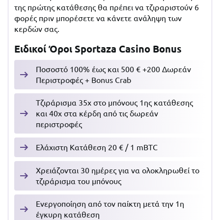
της πρώτης κατάθεσης θα πρέπει να τζιραριστούν 6
φορές πριν μπορέσετε να κάνετε ανάληψη των
κερδών σας.
Ειδικοί Όροι Sportaza Casino Bonus
Ποσοστό 100% έως και 500 € +200 Δωρεάν
Περιστροφές + Bonus Crab
Τζιράρισμα 35x στο μπόνους 1ης κατάθεσης
και 40x στα κέρδη από τις δωρεάν
περιστροφές
Ελάχιστη Κατάθεση 20 € / 1 mBTC
Χρειάζονται 30 ημέρες για να ολοκληρωθεί το
τζιράρισμα του μπόνους
Ενεργοποίηση από τον παίκτη μετά την 1η
έγκυρη κατάθεση