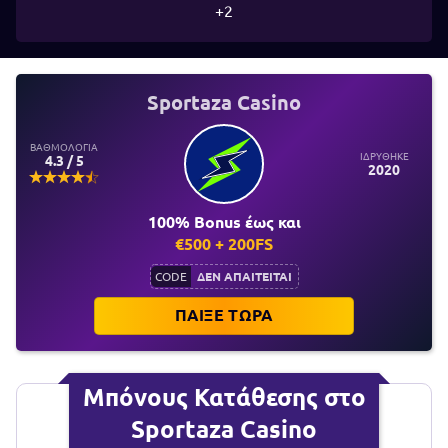
+2
Sportaza Casino
ΒΑΘΜΟΛΟΓΙΑ
ΙΔΡΥΘΗΚΕ
4.3 / 5
2020
100% Bonus έως και
€500 + 200FS
ΔΕΝ ΑΠΑΙΤΕΙΤΑΙ
CODE
ΠΑΙΞΕ ΤΩΡΑ
Μπόνους Κατάθεσης στο
Sportaza Casino