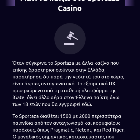
Casino
Όταν σύγκρινα το Sportaza με άλλα καζίνο που
επίσης δραστηριοποιούνται στην Ελλάδα,
παρατήρησα ότι παρά την νεότητά του στο χώρο,
είναι άκρως ανταγωνιστικό. Το εξαιρετικό UX
προερχόμενο από τη σταθερή πλατφόρμα της
iGate, δίνει άλλο αέρα στον Έλληνα παίκτη άνω
των 18 ετών που θα εγγραφεί εδώ.
Το Sportaza διαθέτει 1500 με 2000 περισσότερα
παιχνίδια από τον ανταγωνισμό και κορυφαίους
παρόχους, όπως Pragmatic, Netent, και Red Tiger.
Ο μοναδικός σημαντικός κατασκευαστής που