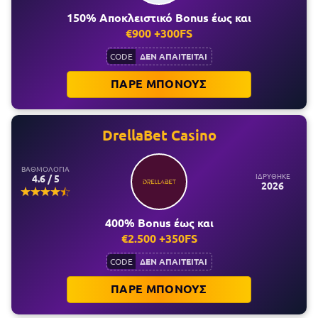
150% Αποκλειστικό Bonus έως και
€900 +300FS
ΔΕΝ ΑΠΑΙΤΕΙΤΑΙ
CODE
ΠΑΡΕ ΜΠΟΝΟΥΣ
DrellaBet Casino
ΒΑΘΜΟΛΟΓΙΑ
ΙΔΡΥΘΗΚΕ
4.6 / 5
2026
400% Bonus έως και
€2.500 +350FS
ΔΕΝ ΑΠΑΙΤΕΙΤΑΙ
CODE
ΠΑΡΕ ΜΠΟΝΟΥΣ