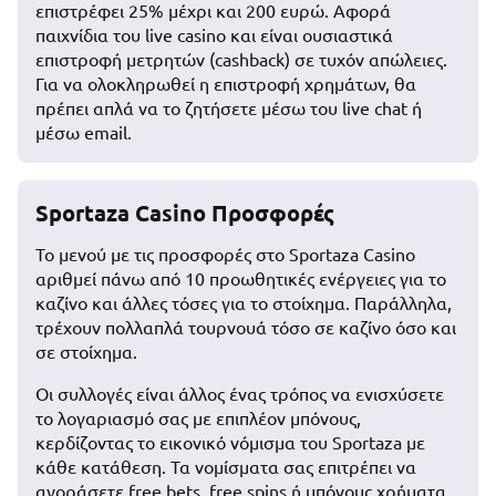
επιστρέφει 25% μέχρι και 200 ευρώ. Αφορά
παιχνίδια του live casino και είναι ουσιαστικά
επιστροφή μετρητών (cashback) σε τυχόν απώλειες.
Για να ολοκληρωθεί η επιστροφή χρημάτων, θα
πρέπει απλά να το ζητήσετε μέσω του live chat ή
μέσω email.
Sportaza Casino Προσφορές
Το μενού με τις προσφορές στο Sportaza Casino
αριθμεί πάνω από 10 προωθητικές ενέργειες για το
καζίνο και άλλες τόσες για το στοίχημα. Παράλληλα,
τρέχουν πολλαπλά τουρνουά τόσο σε καζίνο όσο και
σε στοίχημα.
Οι συλλογές είναι άλλος ένας τρόπος να ενισχύσετε
το λογαριασμό σας με επιπλέον μπόνους,
κερδίζοντας το εικονικό νόμισμα του Sportaza με
κάθε κατάθεση. Τα νομίσματα σας επιτρέπει να
αγοράσετε free bets, free spins ή μπόνους χρήματα.