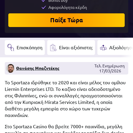
Bonus buy
Αφορολόγητα κέρδη
Παίξε Τώρα
Επισκόπηση
Είναι αξιόπιστο;
Αξιολόγησ
Τελ. Ενημέρωση
Θανάσης Μπαζντέκης
17/03/2026
Το Sportaza ιδρύθηκε το 2020 και είναι μέλος του ομίλου
Liernin Enterprises LTD. Το καζίνο είναι αδειοδοτημένο
στις Φιλιππίνες, ενώ οι συναλλαγές πραγματοποιούνται
από την Κυπριακή Mirata Services Limited, η οποία
διαθέτει μεγάλη εμπειρία στο χώρο των τυχερών
παιχνιδιών.
Στο Sportaza Casino θα βρείτε 7000+ παιχνίδια, μεγάλη