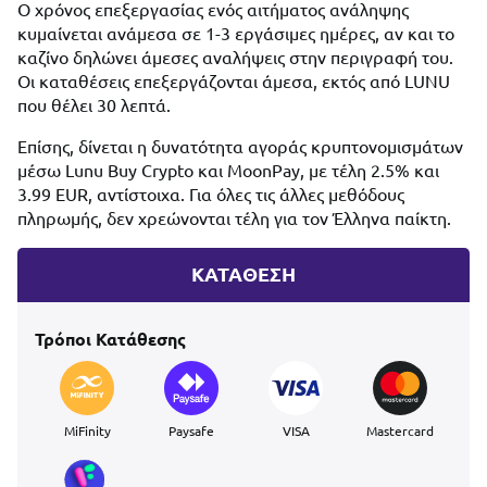
Ο χρόνος επεξεργασίας ενός αιτήματος ανάληψης
κυμαίνεται ανάμεσα σε 1-3 εργάσιμες ημέρες, αν και το
καζίνο δηλώνει άμεσες αναλήψεις στην περιγραφή του.
Οι καταθέσεις επεξεργάζονται άμεσα, εκτός από LUNU
που θέλει 30 λεπτά.
Επίσης, δίνεται η δυνατότητα αγοράς κρυπτονομισμάτων
μέσω Lunu Buy Crypto και MoonPay, με τέλη 2.5% και
3.99 EUR, αντίστοιχα. Για όλες τις άλλες μεθόδους
πληρωμής, δεν χρεώνονται τέλη για τον Έλληνα παίκτη.
ΚΑΤΑΘΕΣΗ
Τρόποι Κατάθεσης
MiFinity
Paysafe
VISA
Mastercard