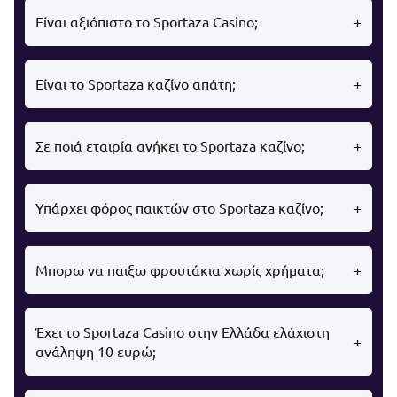
Tο καζίνο έχει νόμιμη άδεια από τις Φιλιππίνες και
Είναι αξιόπιστο το Sportaza Casino;
μπορεί να δέχεται παίκτες από την Ελλάδα άνω
των 18 ετών.
Η πλατφόρμα έχει πιστοποιηθεί και εγκριθεί από
Είναι το Sportaza καζίνο απάτη;
τρίτους φορείς και έχει περάσει τους σχετικούς
ελέγχους για τη διασφάλιση της φερεγγυότητας
των παιχνιδιών.
Με δεδομένο τις θετικές κριτικές από Έλληνες
Σε ποιά εταιρία ανήκει το Sportaza καζίνο;
παίκτες και την συνολική αντιμετώπιση του καζίνο
σε ότι αφορά το Υπεύθυνο Παιχνίδι, καθώς και
άλλες ενέργειες του καζίνο για την καταπολέμηση
Το Sportaza Casino ανήκει στην Liernin Enterprises
Υπάρχει φόρος παικτών στο Sportaza καζίνο;
του ξεπλύματος χρήματος, δεν υπάρχει καμία
LTD, η οποία διαχειρίζεται πάνω από 30 online
ένδειξη ότι πρόκειται για απάτη.
casino, με μερικά από τα πιο γνωστά να ειναι τα
Rabona, MyEmpire και Slots Palace.
Οχι, δεν υπάρχει φορολογία στα κέρδη των
Μπορω να παιξω φρουτάκια χωρίς χρήματα;
Ελλήνων παικτών. Κάτι το οποίο αυτόματα
σημαίνει ότι θα πάρετε αυτούσια τα κέρδη σας
από την κάθε συνεδρία ή και από το ποντάρισμα
Βεβαίως. Το καζίνο δίνει τη δυνατότητα να
Έχει το Sportaza Casino στην Ελλάδα ελάχιστη
στο στοίχημα.
επιλέξετε “Παίξε το Δοκιμαστικό” που υπάρχει στα
ανάληψη 10 ευρώ;
περισσότερα παιχνίδια, με εξαίρεση τα live
παιχνίδια και κάποια επιτραπέζια.