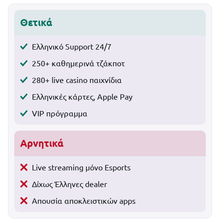
Θετικά
Ελληνικό Support 24/7
250+ καθημερινά τζάκποτ
280+ live casino παιχνίδια
Ελληνικές κάρτες, Apple Pay
VIP πρόγραμμα
Αρνητικά
Live streaming μόνο Esports
Δίχως Έλληνες dealer
Απουσία αποκλειστικών apps