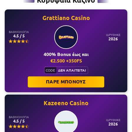
Κορυφαία Καζίνο
Grattiano Casino
ΒΑΘΜΟΛΟΓΙΑ
ΙΔΡΥΘΗΚΕ
4.5 / 5
2026
400% Bonus έως και
€2.500 +350FS
ΔΕΝ ΑΠΑΙΤΕΙΤΑΙ
CODE
ΠΑΡΕ ΜΠΟΝΟΥΣ
Kazeeno Casino
ΒΑΘΜΟΛΟΓΙΑ
ΙΔΡΥΘΗΚΕ
4.5 / 5
2026