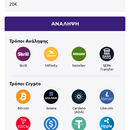
20€
ΑΝΑΛΗΨΗ
Τρόποι Ανάληψης
Skrill
MiFinity
Neteller
SEPA
Transfer
Τρόποι Crypto
Bitcoin
Solana
Cardano
Litecoin
(ADA)