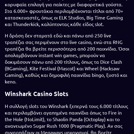
κορυφαία επιλογή για παίκτες με διαφορετικά γούστα.
Στα 6.000+ φρουτάκια περιλαμβάνονται τίτλοι από 70+
κατασκευαστές, όπως οι ELK Studios, Big Time Gaming
και Thunderkick, καλύπτοντας κάθε είδος slot.
Η δράση δεν σταματά εδώ και πάνω από 250 live
τραπέζια σας περιμένουν στο live casino, ενώ στα RNG
τραπέζια θα βρείτε περισσότερα από 200 παιχνίδια. Όσοι
απολαμβάνουν instant win games, μπορούν να
δοκιμάσουν πάνω από 200 τίτλους, όπως τα Dice Clash
(BGaming), Kite Festival (Mascot) και Wheel (Hacksaw
Gaming), καθώς και δημοφιλή παιχνίδια bingo, ξυστό και
keno.
Winshark Casino Slots
Η συλλογή slots του Winshark ξεπερνά τους 6.000 τίτλους
και περιλαμβάνει αγαπημένα παιχνίδια όπως το Fire in
the Hole (NoLimit), το Shaolin Panda (Octoplay) και το
ανανεωμένο Sugar Rush 1000 (Pragmatic Play). Αν σας
συναρπάζουν οι Megaways μηχανισμοί, θα βρείτε