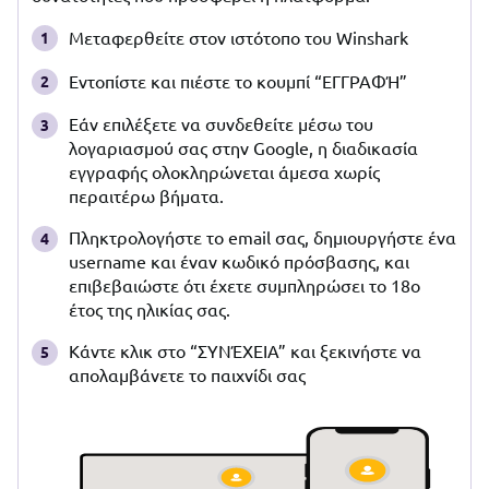
Μεταφερθείτε στον ιστότοπο του Winshark
1
Εντοπίστε και πιέστε το κουμπί “ΕΓΓΡΑΦΉ”
2
Εάν επιλέξετε να συνδεθείτε μέσω του
3
λογαριασμού σας στην Google, η διαδικασία
εγγραφής ολοκληρώνεται άμεσα χωρίς
περαιτέρω βήματα.
Πληκτρολογήστε το email σας, δημιουργήστε ένα
4
username και έναν κωδικό πρόσβασης, και
επιβεβαιώστε ότι έχετε συμπληρώσει το 18ο
έτος της ηλικίας σας.
Κάντε κλικ στο “ΣΥΝΈΧΕΙΑ” και ξεκινήστε να
5
απολαμβάνετε το παιχνίδι σας