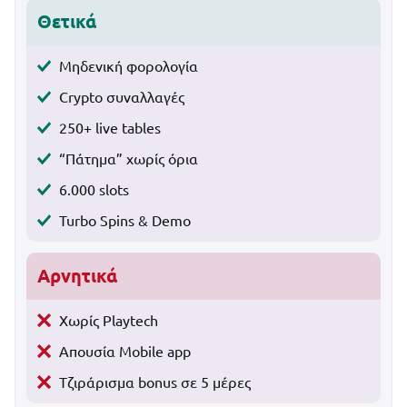
Θετικά
Μηδενική φορολογία
Crypto συναλλαγές
250+ live tables
“Πάτημα” χωρίς όρια
6.000 slots
Turbo Spins & Demo
Αρνητικά
Χωρίς Playtech
Απουσία Mobile app
Τζιράρισμα bonus σε 5 μέρες