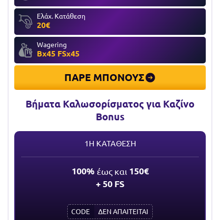
Ελάχ. Κατάθεση
20€
Wagering
Bx45 FSx45
ΠΑΡΕ ΜΠΟΝΟΥΣ
Βήματα Καλωσορίσματος για Καζίνο
Bonus
1Η ΚΑΤΆΘΕΣΗ
100%
150€
έως και
+
50 FS
CODE
ΔΕΝ ΑΠΑΙΤΕΙΤΑΙ