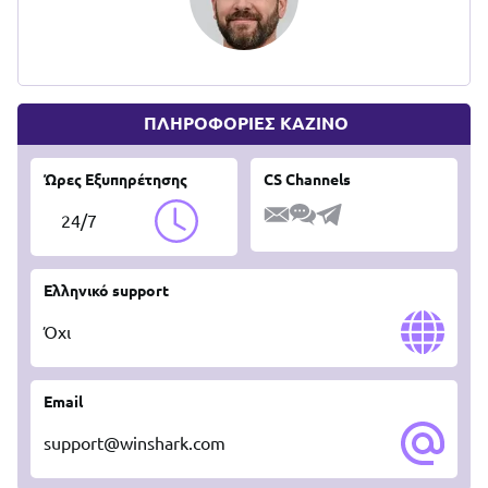
ΠΛΗΡΟΦΟΡΙΕΣ ΚΑΖΙΝΟ
Ώρες Εξυπηρέτησης
CS Channels
24/7
Ελληνικό support
Όχι
Email
support@winshark.com