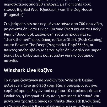
περισσότερες από 200 επιλογές, με highlights τους
τίτλους Big Bad Wolf (Quickspin) και The Dog House
(Pragmatic).
Στα jackpot slots σας περιμένουν πάνω από 700 παιχνίδια,
με γνωστά όπως το Divine Fortune (NetEnt) και το Lucky
Penny (Booongo). Ξεχωριστή ενότητα έχουν και τα
"shark-themed" slots, όπως το Razor Shark (Push Gaming)
και το Beware The Deep (Pragmatic). Παράλληλα, οι
παίκτες απολαμβάνουν λειτουργίες όπως απλό και super
bonus buy, turbo spins και autoplay για πιο δυναμικό
παιχνίδι.
Winshark Live Καζίνο
Το τμήμα ζωντανών παιχνιδιών του Winshark Casino
φιλοξενεί πάνω από 250 τραπέζια, προσφέροντας ένα
ευρύ φάσμα επιλογών από περίπου 10 παρόχους όπως η
Evolution, η Pragmatic Play και η Amusnet. Κλασικά και
μοντέρνα τραπέζια όπως το Infinite Blackjack (Evolution),
το Golden Wealth Baccarat (Pragmatic) και το Speed