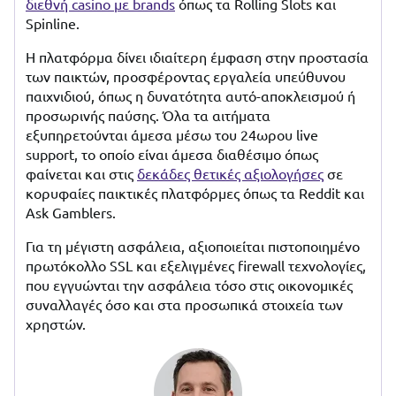
διεθνή casino με brands
όπως τα Rolling Slots και
Spinline.
Η πλατφόρμα δίνει ιδιαίτερη έμφαση στην προστασία
των παικτών, προσφέροντας εργαλεία υπεύθυνου
παιχνιδιού, όπως η δυνατότητα αυτό-αποκλεισμού ή
προσωρινής παύσης. Όλα τα αιτήματα
εξυπηρετούνται άμεσα μέσω του 24ωρου live
support, το οποίο είναι άμεσα διαθέσιμο όπως
φαίνεται και στις
δεκάδες θετικές αξιολογήσες
σε
κορυφαίες παικτικές πλατφόρμες όπως τα Reddit και
Ask Gamblers.
Για τη μέγιστη ασφάλεια, αξιοποιείται πιστοποιημένο
πρωτόκολλο SSL και εξελιγμένες firewall τεχνολογίες,
που εγγυώνται την ασφάλεια τόσο στις οικονομικές
συναλλαγές όσο και στα προσωπικά στοιχεία των
χρηστών.