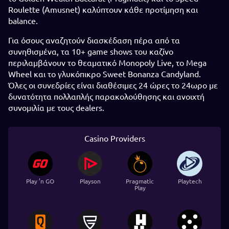
Roulette (Amusnet) καλύπτουν κάθε προτίμηση και
balance.
Για όσους αναζητούν διασκέδαση πέρα από τα
συνηθισμένα, τα 10+ game shows του καζίνο
περιλαμβάνουν το θεαματικό Monopoly Live, το Mega
Wheel και το γλυκόπικρο Sweet Bonanza Candyland.
Όλες οι συνεδρίες είναι διαθέσιμες 24 ώρες το 24ωρο με
δυνατότητα πολλαπλής παρακολούθησης και ανοιχτή
συνομιλία με τους dealers.
Casino Providers
Play ’n GO
Playson
Pragmatic
Playtech
Play