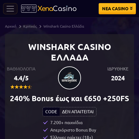
ΝEA CASINO
Αρχική
Κριτικές
Winshark Casino Ελλάδα
WINSHARK CASINO
ΕΛΛΆΔΑ
ΒΑΘΜΟΛΟΓΙΑ
ΙΔΡΥΘΗΚΕ
4.4/5
2024
240% Bonus έως και
€650 +250FS
CODE
ΔΕΝ ΑΠΑΙΤΕΙΤΑΙ
7.200+ παιχνίδια
Απεριόριστο Bonus Buy
Έλληνες παίκτες (18+)