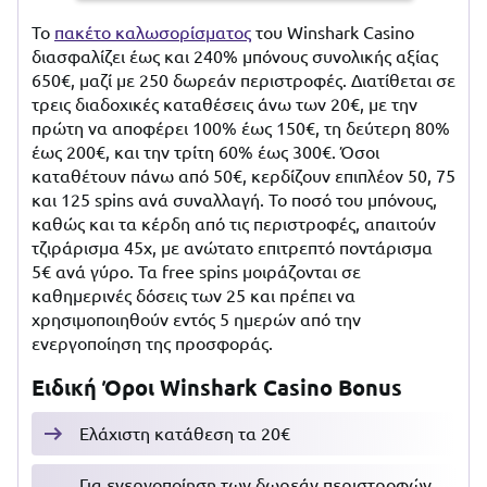
Το
πακέτο καλωσορίσματος
του Winshark Casino
διασφαλίζει έως και 240% μπόνους συνολικής αξίας
650€, μαζί με 250 δωρεάν περιστροφές. Διατίθεται σε
τρεις διαδοχικές καταθέσεις άνω των 20€, με την
πρώτη να αποφέρει 100% έως 150€, τη δεύτερη 80%
έως 200€, και την τρίτη 60% έως 300€. Όσοι
καταθέτουν πάνω από 50€, κερδίζουν επιπλέον 50, 75
και 125 spins ανά συναλλαγή. Το ποσό του μπόνους,
καθώς και τα κέρδη από τις περιστροφές, απαιτούν
τζιράρισμα 45x, με ανώτατο επιτρεπτό ποντάρισμα
5€ ανά γύρο. Τα free spins μοιράζονται σε
καθημερινές δόσεις των 25 και πρέπει να
χρησιμοποιηθούν εντός 5 ημερών από την
ενεργοποίηση της προσφοράς.
Ειδική Όροι Winshark Casino Bonus
Ελάχιστη κατάθεση τα 20€
Για ενεργοποίηση των δωρεάν περιστροφών