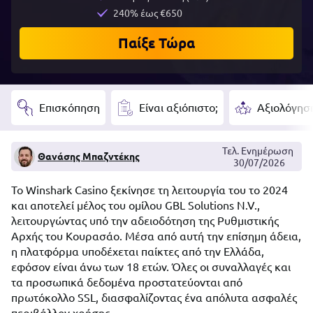
240% έως €650
Παίξε Τώρα
Επισκόπηση
Είναι αξιόπιστο;
Αξιολόγησ
Τελ. Ενημέρωση
Θανάσης Μπαζντέκης
30/07/2026
Το Winshark Casino ξεκίνησε τη λειτουργία του το 2024
και αποτελεί μέλος του ομίλου GBL Solutions N.V.,
λειτουργώντας υπό την αδειοδότηση της Ρυθμιστικής
Αρχής του Κουρασάο. Μέσα από αυτή την επίσημη άδεια,
η πλατφόρμα υποδέχεται παίκτες από την Ελλάδα,
εφόσον είναι άνω των 18 ετών. Όλες οι συναλλαγές και
τα προσωπικά δεδομένα προστατεύονται από
πρωτόκολλο SSL, διασφαλίζοντας ένα απόλυτα ασφαλές