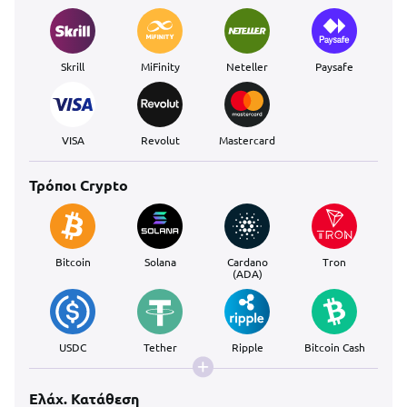
Skrill
MiFinity
Neteller
Paysafe
VISA
Revolut
Mastercard
Τρόποι Crypto
Bitcoin
Solana
Cardano
Tron
(ADA)
USDC
Tether
Ripple
Bitcoin Cash
Ελάχ. Κατάθεση