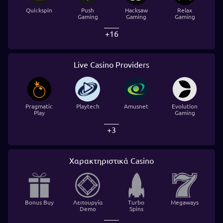
Quickspin
Push
Hacksaw
Relax
Gaming
Gaming
Gaming
+16
Live Casino Providers
Pragmatic
Playtech
Amusnet
Evolution
Play
Gaming
+3
Χαρακτηριστικά Casino
Bonus Buy
Λειτουργία
Turbo
Megaways
Demo
Spins