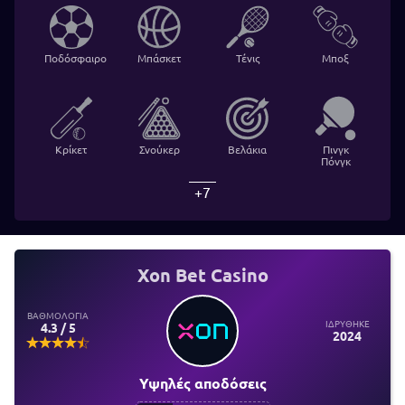
Ποδόσφαιρο
Μπάσκετ
Τένις
Μποξ
Κρίκετ
Σνούκερ
Βελάκια
Πινγκ
Πόνγκ
+7
Xon Bet Casino
ΒΑΘΜΟΛΟΓΙΑ
ΙΔΡΥΘΗΚΕ
4.3 / 5
2024
Υψηλές αποδόσεις