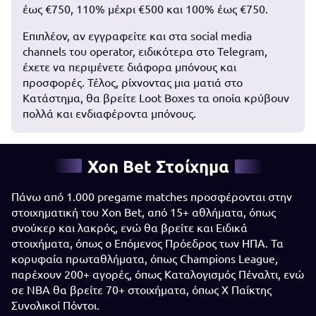
έως €750, 110% μέχρι €500 και 100% έως €750.
Επιπλέον, αν εγγραφείτε και στα social media
channels του operator, ειδικότερα στο Telegram,
έχετε να περιμένετε διάφορα μπόνους και
προσφορές. Τέλος, ρίχνοντας μια ματιά στο
Κατάστημα, θα βρείτε Loot Boxes τα οποία κρύβουν
πολλά και ενδιαφέροντα μπόνους.
Xon Bet Στοίχημα
Πάνω από 1.000 pregame matches προσφέρονται στην
στοιχηματική του Xon Bet, από 15+ αθλήματα, όπως
σνούκερ και λακρός, ενώ θα βρείτε και Ειδικά
στοιχήματα, όπως ο Επόμενος Πρόεδρος των ΗΠΑ. Τα
κορυφαία πρωταθλήματα, όπως Champions League,
παρέχουν 200+ αγορές, όπως Καταλογισμός Πέναλτι, ενώ
σε ΝΒΑ θα βρείτε 70+ στοιχήματα, όπως Χ Παίκτης
Συνολικοί Πόντοι.