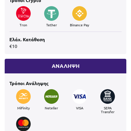
Τρόποι Crypto
Tron
Tether
Binance Pay
Ελάχ. Κατάθεση
€10
ΑΝΑΛΗΨΗ
Τρόποι Ανάληψης
MiFinity
Neteller
VISA
SEPA
Transfer