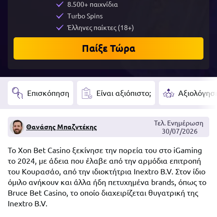
8.500+ παιχνίδια
Turbo Spins
Έλληνες παίκτες (18+)
Παίξε Τώρα
Επισκόπηση
Είναι αξιόπιστο;
Αξιολόγησ
Τελ. Ενημέρωση
Θανάσης Μπαζντέκης
30/07/2026
Το Xon Bet Casino ξεκίνησε την πορεία του στο iGaming
το 2024, με άδεια που έλαβε από την αρμόδια επιτροπή
του Κουρασάο, από την ιδιοκτήτρια Inextro B.V. Στον ίδιο
όμιλο ανήκουν και άλλα ήδη πετυχημένα brands, όπως το
Bruce Bet Casino, το οποίο διαχειρίζεται θυγατρική της
Inextro B.V.