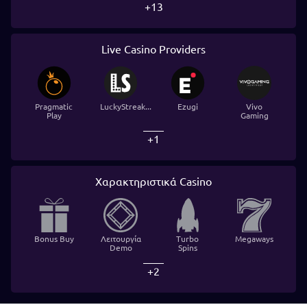
+13
Live Casino Providers
Pragmatic
LuckyStreak...
Ezugi
Vivo
Play
Gaming
+1
Χαρακτηριστικά Casino
Bonus Buy
Λειτουργία
Turbo
Megaways
Demo
Spins
+2