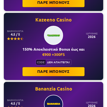
ΠΑΡΕ ΜΠΟΝΟΥΣ
Kazeeno Casino
ΒΑΘΜΟΛΟΓΙΑ
ΙΔΡΥΘΗΚΕ
4.5 / 5
2026
150% Αποκλειστικό Bonus έως και
€900 +300FS
ΔΕΝ ΑΠΑΙΤΕΙΤΑΙ
CODE
ΠΑΡΕ ΜΠΟΝΟΥΣ
Bananzia Casino
ΒΑΘΜΟΛΟΓΙΑ
ΙΔΡΥΘΗΚΕ
4.5 / 5
2026