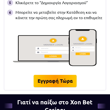
Κλικάρετε το “Δημιουργία Λογαριασμού”
5
Μπορείτε να μεταβείτε στην Κατάθεση και να
6
κάνετε την πρώτη σας πληρωμή αν το επιθυμείτε
Εγγραφή Τώρα
Γιατί να παίξω στο Xon Bet