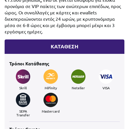
€15.000 μηνιαίως, ενώ δε γίνεται αναφορά για ειδικά
προνόμια σε VIP παίκτες των ανώτερων επιπέδων, προς
ώρας. Οι συναλλαγές με κάρτες και ewallets
διεκπεραιώνονται εντός 24 ωρών, με κρυπτονόμισμα
μέσα σε 6-8 ώρες και με έμβασμα μπορεί μέχρι και 3
εργάσιμες ημέρες.
ΚΑΤΑΘΕΣΗ
Τρόποι Κατάθεσης
Skrill
MiFinity
Neteller
VISA
SEPA
Mastercard
Transfer