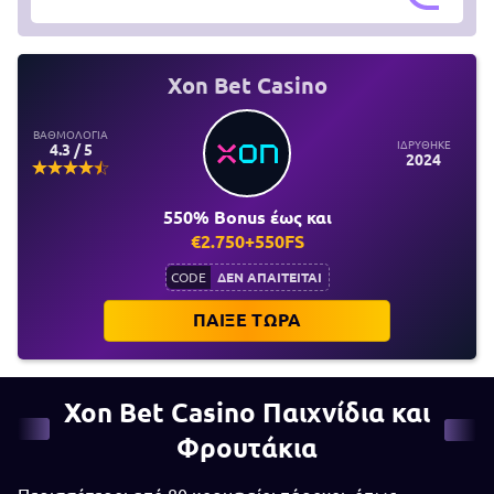
Xon Bet Casino
ΒΑΘΜΟΛΟΓΙΑ
ΙΔΡΥΘΗΚΕ
4.3 / 5
2024
550% Bonus έως και
€2.750+550FS
ΔΕΝ ΑΠΑΙΤΕΙΤΑΙ
CODE
ΠΑΙΞΕ ΤΩΡΑ
Xon Bet Casino Παιχνίδια και
Φρουτάκια