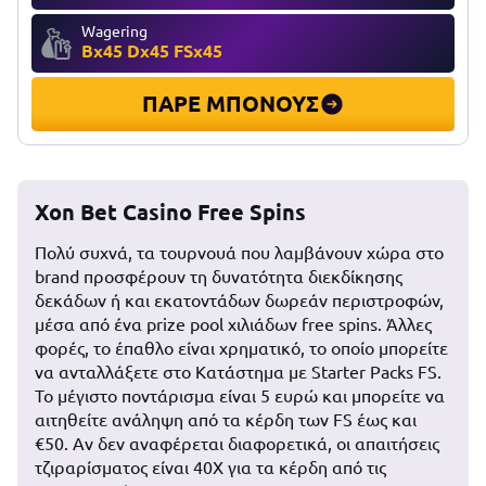
Wagering
Bx45 Dx45 FSx45
ΠΑΡΕ ΜΠΟΝΟΥΣ
Xon Bet Casino Free Spins
Πολύ συχνά, τα τουρνουά που λαμβάνουν χώρα στο
brand προσφέρουν τη δυνατότητα διεκδίκησης
δεκάδων ή και εκατοντάδων δωρεάν περιστροφών,
μέσα από ένα prize pool χιλιάδων free spins. Άλλες
φορές, το έπαθλο είναι χρηματικό, το οποίο μπορείτε
να ανταλλάξετε στο Κατάστημα με Starter Packs FS.
Το μέγιστο ποντάρισμα είναι 5 ευρώ και μπορείτε να
αιτηθείτε ανάληψη από τα κέρδη των FS έως και
€50. Αν δεν αναφέρεται διαφορετικά, οι απαιτήσεις
τζιραρίσματος είναι 40Χ για τα κέρδη από τις