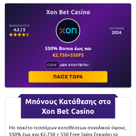
Xon Bet Casino
ΒΑΘΜΟΛΟΓΙΑ
ΙΔΡΥΘΗΚΕ
4.3 / 5
2024
550% Bonus έως και
€2.750+550FS
ΔΕΝ ΑΠΑΙΤΕΙΤΑΙ
CODE
ΠΑΙΞΕ ΤΩΡΑ
Μπόνους Κατάθεσης στο
Xon Bet Casino
Με πακέτο τεσσάρων καταθέσεων συνολικού ύψους
550% έως και €2.750 + 550 Free Spins ξεκινάει το