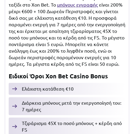
ταξίδι στο Xon Bet. Το
μπόνους εγγραφής
είναι 200%
μέχρι €600 + 100 Δωρεάν Περιστροφές και γίνεται
δικό σας με ελάχιστη κατάθεση €10. Η προσφορά
παραμένει ενεργή για 7 ημέρες από την ενεργοποίησή
της και έρχεται με απαίτηση τζιραρίσματος 45Χ το
ποσό του μπόνους και τα κέρδη από τις FS. Το μέγιστο
ποντάρισμα είναι 5 ευρώ. Μπορείτε να κάνετε
ανάληψη έως και 200% το ληφθέν ποσό, ενώ οι
δωρεάν περιστροφές παραμένουν ενεργές για 10
ημέρες. Τα μέγιστα κέρδη από τις FS είναι 50 ευρώ.
Ειδικοί Όροι Xon Bet Casino Bonus
Ελάχιστη κατάθεση €10
Διάρκεια μπόνους μετά την ενεργοποίησή του:
7 ημέρες
Tζιράρισμα 45Χ το ποσό μπόνους + κέρδη από
FS